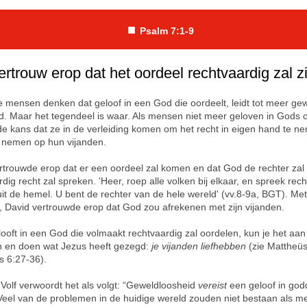
■
Psalm 7:1-
9
ertrouw erop dat het oordeel rechtvaardig zal zi
mensen denken dat geloof in een God die oordeelt, leidt tot meer gew
d. Maar het tegendeel is waar. Als mensen niet meer geloven in Gods 
de kans dat ze in de verleiding komen om het recht in eigen hand te n
 nemen op hun vijanden.
rtrouwde erop dat er een oordeel zal komen en dat God de rechter zal 
dig recht zal spreken. 'Heer, roep alle volken bij elkaar, en spreek rech
it de hemel. U bent de rechter van de hele wereld' (vv.8-9a, BGT). Me
 David vertrouwde erop dat God zou afrekenen met zijn vijanden.
elooft in een God die volmaakt rechtvaardig zal oordelen, kun je het a
n en doen wat Jezus heeft gezegd:
je vijanden liefhebben
(zie Mattheüs
s 6:27-36).
 Volf verwoordt het als volgt: “Geweldloosheid
vereist
een geloof in godd
Veel van de problemen in de huidige wereld zouden niet bestaan als 