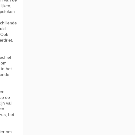
én van de
ijken,
opsteken.
chillende
uld
. Ook
erdriet,
echiël
t om
 in het
rende
 en
 op de
ijn val
den
zus, het
nier om