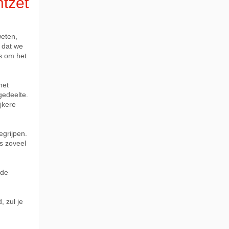
tzet
weten,
 dat we
ms om het
het
gedeelte.
jkere
egrijpen.
s zoveel
 de
, zul je