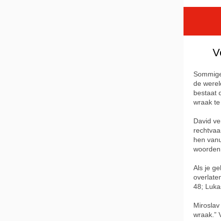
V
Sommige 
de werel
bestaat 
wraak te
David ve
rechtvaar
hen vanu
woorden,
Als je g
overlate
48; Luka
Miroslav
wraak.” 