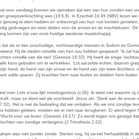
ekst voor vandaag kunnen we opmaken dat een van hun zonden een vre
van groepsverkrachting was (19:5,8). In Ezechiël 16:49 (NBV) lezen we 
e genoeg te eten hadden en onbezorgd van hun rust konden genieten, 
ig gedroegen en niets deden voor de armen en de machtelozen'. Dit
ving kunnen zijn van onze huidige westerse maatschappij.
 dat als er tien onschuldige, rechtvaardige mensen in Sodom en Gomo
weest, Hij de steden omwille van hen zou hebben gespaard: 'Ik zal haa
chten omwille van die tien' (Genesis 18:32). Hij heeft de enige 'rechtva
lle kans geboden om te vertrekken. 'Lot aarzelde echter, daarom gre
ijn hand, de hand van zijn vrouw en de hand van zijn twee dochters,
o
em wilde sparen
. Zij brachten hem naar buiten en leidden hem buiten 
eel over Lots vrouw lijkt meedogenloos (v.26). Ik weet niet waarom zij 
traft, maar ze dient wel als voorbeeld. Jezus zei: 'Denk aan de vrouw v
7:32). Het is niet de bedoeling dat we omkijken. Als we ons zondige le
ns hebben gelaten, moeten we er niet naar terugkeren. Er werd tegen 
'Vlucht voor uw leven' (Genesis 19:17). Zo wordt tegen ons gezegd da
luchten van zondige verlangens (2 Timotheüs 2:22).
raham was niet zonder zonde. Sterker nog, hij verviel herhaaldelijk in d