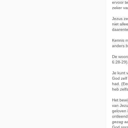
ervoor t
zeker van
Jezus ze
niet all
daarente
Kennis m
anders b
De woord
6:28-29)
Je kunt 
God zelf
had. (Een
heb zelfs
Het bewi
van Jezu
geloven i
ontleend
gezag
aa
God spra