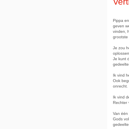
Vert
Pippa en
geven we
vinden, 
grootste
Je zou h
oplossen
Je kunt d
gedeelte
Ik vind 
Ook begr
onrecht.
Ik vind 
Rechter 
Van één d
Gods vol
gedeelte