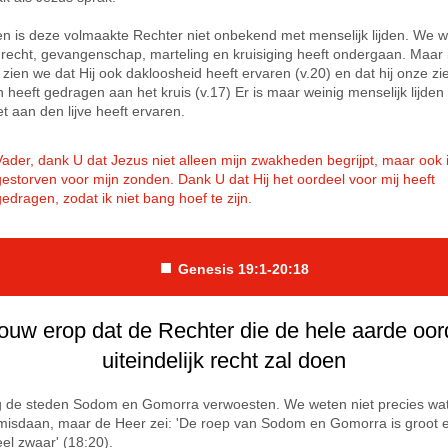
n is deze volmaakte Rechter niet onbekend met menselijk lijden. We w
recht, gevangenschap, marteling en kruisiging heeft ondergaan. Maar i
 zien we dat Hij ook
dakloosheid heeft ervaren (v.20) en dat hij onze zi
n heeft gedragen aan het kruis (v.17) Er is maar weinig menselijk lijden
t aan den lijve heeft ervaren.
Vader, dank U dat Jezus niet alleen mijn zwakheden begrijpt, maar ook 
gestorven voor mijn zonden. Dank U dat Hij het oordeel voor mij heeft
gedragen, zodat ik niet bang hoef te zijn.
■
Genesis 19:1-20:
18
ouw erop dat de Rechter die de hele aarde oor
uiteindelijk recht zal doen
 de steden Sodom en Gomorra verwoesten. We weten niet precies wa
isdaan, maar de Heer zei: 'De roep van Sodom en Gomorra is groot 
el zwaar' (18:20).