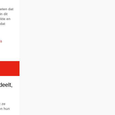
eten dat
n dit
ekte en
 dat
is
deelt,
t ze
en hun