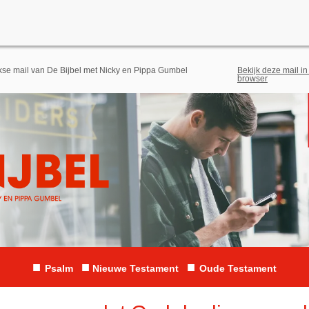
jkse mail van De Bijbel met Nicky en Pippa Gumbel
Bekijk deze mail in
browser
■
■
■
Psalm
Nieuwe Testament
Oude Testament