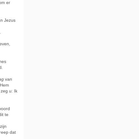
 om er
an Jezus
.
leven,
nes
d.
ag
van
n Hem
 zeg u: Ik
woord
it te
zijn
reep dat