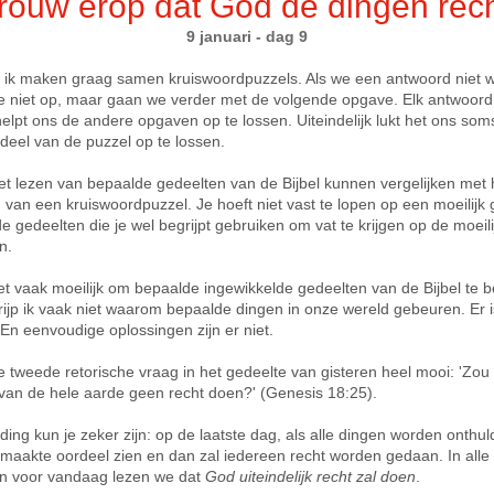
rouw erop dat God de dingen rech
9 januari - dag 9
 ik maken graag samen kruiswoordpuzzels. Als we een antwoord niet 
 niet op, maar gaan we verder met de volgende opgave. Elk antwoord
helpt ons de andere opgaven op te lossen. Uiteindelijk lukt het ons so
 deel van de puzzel op te lossen.
et lezen van bepaalde gedeelten van de Bijbel kunnen vergelijken met 
 van een kruiswoordpuzzel. Je hoeft niet vast te lopen op een moeilijk 
e gedeelten die je wel begrijpt gebruiken om vat te krijgen op de moeili
n.
het vaak moeilijk om bepaalde ingewikkelde gedeelten van de Bijbel te b
ijp ik vaak niet waarom bepaalde dingen in onze wereld gebeuren. Er i
 En eenvoudige oplossingen zijn er niet.
de tweede retorische vraag in het gedeelte van gisteren heel mooi: 'Zou
van de hele aarde geen recht doen?' (Genesis 18:25).
ing kun je zeker zijn: op de laatste dag, als alle dingen worden onthuld
maakte oordeel zien en dan zal iedereen recht worden gedaan. In alle
n voor vandaag lezen we dat
God uiteindelijk recht zal doen
.