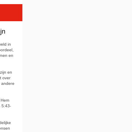
jn
eld in
oordeel,
emen en
zijn en
t over
t andere
an Hem
 5:43-
elijke
mensen