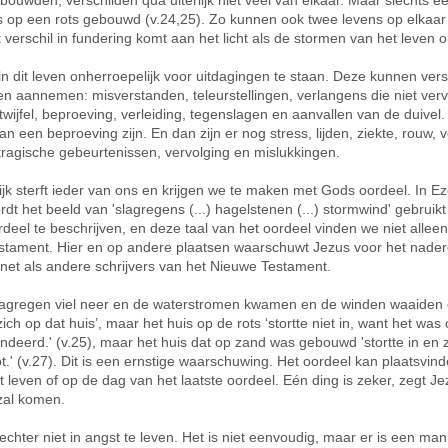
ouwden, verschilden qua uiterlijk niet veel van elkaar. Maar slechts é
 op een rots gebouwd (v.24,25). Zo kunnen ook twee levens op elkaar l
 verschil in fundering komt aan het licht als de stormen van het leven 
in dit leven onherroepelijk voor uitdagingen te staan. Deze kunnen vers
n aannemen: misverstanden, teleurstellingen, verlangens die niet verv
twijfel, beproeving, verleiding, tegenslagen en aanvallen van de duivel
n een beproeving zijn. En dan zijn er nog stress, lijden, ziekte, rouw, v
tragische gebeurtenissen, vervolging en mislukkingen.
lijk sterft ieder van ons en krijgen we te maken met Gods oordeel. In Ez
rdt het beeld van 'slagregens (...) hagelstenen (...) stormwind' gebruik
deel te beschrijven, en deze taal van het oordeel vinden we niet alleen
tament. Hier en op andere plaatsen waarschuwt Jezus voor het nade
 net als andere schrijvers van het Nieuwe Testament.
lagregen viel neer en de waterstromen kwamen en de winden waaiden
zich op dat huis’, maar het huis op de rots ‘stortte niet in, want het was
undeerd.' (v.25), maar het huis dat op zand was gebouwd 'stortte in en z
t.' (v.27). Dit is een ernstige waarschuwing. Het oordeel kan plaatsvin
it leven of op de dag van het laatste oordeel. Eén ding is zeker, zegt Je
zal komen.
 echter niet in angst te leven. Het is niet eenvoudig, maar er is een ma