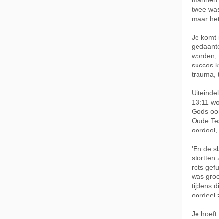
mannen b
twee was
maar het
Je komt 
gedaante
worden, 
succes ka
trauma, 
Uiteinde
13:11 wo
Gods oor
Oude Tes
oordeel,
'En de s
stortten 
rots gef
was groo
tijdens d
oordeel 
Je hoeft