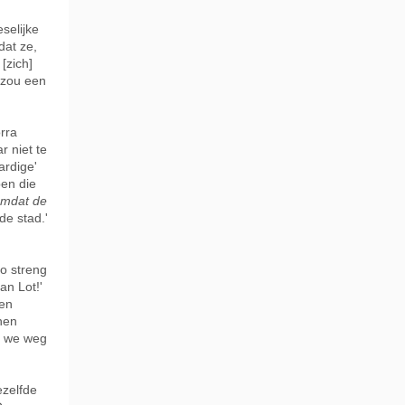
selijke
dat ze,
[zich]
 zou een
rra
r niet te
ardige'
pen die
mdat de
de stad.'
zo streng
an Lot!'
ven
hen
t we weg
ezelfde