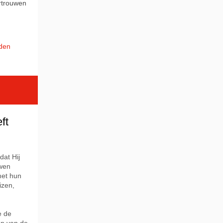
rtrouwen
nden
ft
at Hij
uwen
met hun
izen,
e de