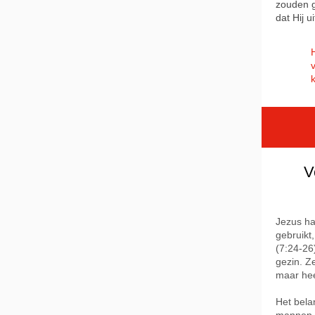
zouden g
dat Hij u
V
Jezus ha
gebruikt
(7:24-26
gezin. Z
maar hee
Het bela