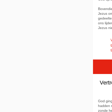
Bovendie
Jezus on
gedeelte
ons lijde
Jezus nie
Vertr
God ging
hadden m
zonde he