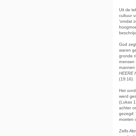
Uit de t
cultuur 
'omdat z
hoogmoed
beschrij
God zegt
waren ge
gronde ri
mensen a
mannen z
HEERE h
(19:16).
Het oord
werd ges
(Lukas 1
achter o
gezegd: 
moeten v
Zelfs Ab