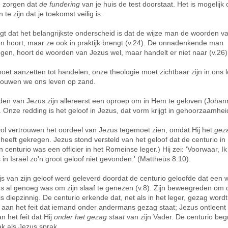
e zorgen dat
de fundering
van je huis de test doorstaat. Het is mogelijk
 te zijn dat je toekomst veilig is.
gt dat het belangrijkste onderscheid is dat de wijze man de woorden v
een hoort, maar ze ook in praktijk brengt (v.24). De onnadenkende man
gen, hoort de woorden van Jezus wel, maar handelt er niet naar (v.26)
oet aanzetten tot handelen, onze theologie moet zichtbaar zijn in ons 
ouwen we ons leven op zand.
en van Jezus zijn allereerst een oproep om in Hem te geloven (Johan
. Onze redding is het geloof in Jezus, dat vorm krijgt in gehoorzaamhei
vol vertrouwen het oordeel van Jezus tegemoet zien, omdat Hij het
gez
 heeft gekregen. Jezus stond versteld van het geloof dat de centurio i
 centurio was een officier in het Romeinse leger.) Hij zei: 'Voorwaar, Ik
 in Israël zo'n groot geloof niet gevonden.' (Mattheüs 8:10).
js van zijn geloof werd geleverd doordat de centurio geloofde dat een 
s al genoeg was om zijn slaaf te genezen (v.8). Zijn beweegreden om d
s diepzinnig. De centurio erkende dat, net als in het leger, gezag wordt
 aan het feit dat iemand onder andermans gezag staat; Jezus ontleent 
n het feit dat Hij
onder het gezag staat
van zijn Vader. De centurio beg
k als Jezus sprak.