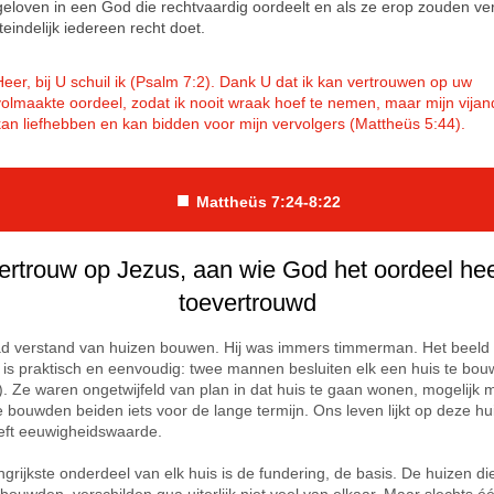
eloven in een God die rechtvaardig oordeelt en als ze erop zouden ve
iteindelijk iedereen recht doet.
Heer, bij U schuil ik (Psalm 7:2). Dank U dat ik kan vertrouwen op uw
volmaakte oordeel, zodat ik nooit wraak hoef te nemen, maar mijn vija
kan liefhebben en kan bidden voor mijn vervolgers (Mattheüs 5:44).
■
Mattheüs 7:24-8:
22
ertrouw op Jezus, aan wie God het oordeel hee
toevertrouwd
d verstand van huizen bouwen. Hij was immers timmerman. Het beeld d
, is praktisch en eenvoudig: twee mannen besluiten elk een huis te bo
). Ze waren ongetwijfeld van plan in dat huis te gaan wonen, mogelijk 
e bouwden beiden iets voor de lange termijn. Ons leven lijkt op deze hu
ft eeuwigheidswaarde.
ngrijkste onderdeel van elk huis is de fundering, de basis. De huizen di