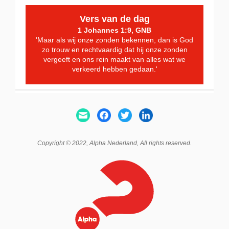
Vers van de dag
1 Johannes 1:9, GNB
'Maar als wij onze zonden bekennen, dan is God
zo trouw en rechtvaardig dat hij onze zonden
vergeeft en ons rein maakt van alles wat we
verkeerd hebben gedaan.'
Copyright © 2022,
Alpha Nederland
, All rights reserved.