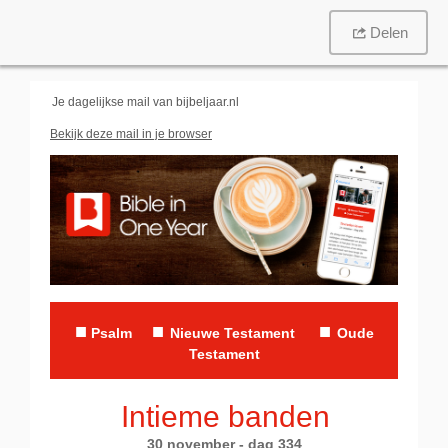
Delen
Je dagelijkse mail van
bijbeljaar.nl
Bekijk deze mail in je browser
■
■
■
P
salm
Nieuwe Testament
Oude
Testament
Intieme banden
30 november - dag 334