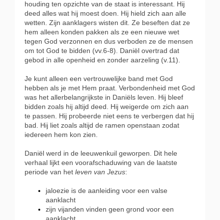
houding ten opzichte van de staat is interessant. Hij
deed alles wat hij moest doen. Hij hield zich aan alle
wetten. Zijn aanklagers wisten dit. Ze beseften dat ze
hem alleen konden pakken als ze een nieuwe wet
tegen God verzonnen en dus verboden ze de mensen
om tot God te bidden (vv.6-8). Daniël overtrad dat
gebod in alle openheid en zonder aarzeling (v.11).
Je kunt alleen een vertrouwelijke band met God
hebben als je met Hem praat. Verbondenheid met God
was het allerbelangrijkste in Daniëls leven. Hij bleef
bidden zoals hij altijd deed. Hij weigerde om zich aan
te passen. Hij probeerde niet eens te verbergen dat hij
bad. Hij liet zoals altijd de ramen openstaan zodat
iedereen hem kon zien.
Daniël werd in de leeuwenkuil geworpen. Dit hele
verhaal lijkt een voorafschaduwing van de laatste
periode van het
leven van Jezus
:
jaloezie is de aanleiding voor een valse
aanklacht
zijn vijanden vinden geen grond voor een
aanklacht