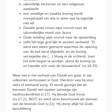
uiteindelijk verzinnen ze een religieuze
aanklacht
een onwillige en zwakke koning wordt
overgehaald om iets te doen wat hij eigenlijk
niet wil
Daniëls grote moed wijst vooruit naar de
uitzonderlijke moed van Jezus
Gods redding wijst vooruit naar de opstanding
zelfs het lege graf lijkt te worden verbeeld: 'Er
werd een steen gebracht waarmee de opening
van de kuil werd afgedekt, en de koning
verzegelde die (...) Vroeg in de ochtend, toen
het licht begon te worden, stond de koning op
en haastte zich naar de leeuwenkuil' (vv.18,20).
Waar het in het verhaal van Daniël om gaat, is zijn
volkomen vertrouwen in God. Hierdoor was hij voor
niets of niemand bang. Er wordt gezegd dat de
leeuwen Daniël niet opaten vanwege zijn
vasthoudendheid (v.17). Hij diende God trouw
(vv.17,21, BGT) en werd alom beschouwd als dienaar
van de levende God (v.21). Hij stond altijd tot Gods
beschikking.