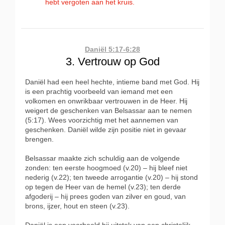
hebt vergoten aan het kruis.
Daniël 5:17-6:28
3. Vertrouw op God
Daniël had een heel hechte, intieme band met God. Hij
is een prachtig voorbeeld van iemand met een
volkomen en onwrikbaar vertrouwen in de Heer. Hij
weigert de geschenken van Belsassar aan te nemen
(5:17). Wees voorzichtig met het aannemen van
geschenken. Daniël wilde zijn positie niet in gevaar
brengen.
Belsassar maakte zich schuldig aan de volgende
zonden: ten eerste hoogmoed (v.20) – hij bleef niet
nederig (v.22); ten tweede arrogantie (v.20) – hij stond
op tegen de Heer van de hemel (v.23); ten derde
afgoderij – hij prees goden van zilver en goud, van
brons, ijzer, hout en steen (v.23).
Daniël is een voorbeeld bij uitstek van een christelijk