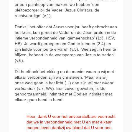
er een puinhoop van maken: we hebben 'een
pleitbezorger bij de Vader: Jezus Christus, de
rechtvaardige' (v.1).
Dankzij het offer dat Jezus voor jou heeft gebracht aan
het kruis, kun jij met de Vader en de Zoon praten in de
intieme verbondenheid van 'gemeenschap' (1:3, HSV,
HB). Je wordt geroepen om God te kennen (2:4) en
zijn liefde voor jou te ervaren (v.5). 'Wie zegt in hem te
blijven, behoort in de voetsporen van Jezus te treden'
(v.6).
Dit heeft ook betrekking op de manier waarop wij met
elkaar verbonden zijn als christenen. 'Maar als wij
onze weg gaan in het licht (...) dan zijn wij
met elkaar
verbonden
' (v.7, WV). Een zuiver geweten, liefde,
gehoorzaamheid, intimiteit met God en intimiteit met
elkaar gaan hand in hand.
Heer, dank U voor het onvoorstelbare voorrecht
dat we in verbondenheid met U en met elkaar
mogen leven dankzij uw bloed dat U voor ons