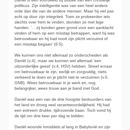
politicus. Zijn intelligentie was van een heel andere
orde dan die van de andere mensen. Maar hij viel pas
echt op door zijn integriteit. Toen ze probeerden iets
slechts over hem te vinden, stonden ze met lege
handen: '... zij konden geen grond voor een aanklacht
vinden of hem op een misstap betrappen, want hij was
betrouwbaar en hij had nooit zijn plicht verzuimd of
een misstap begaan' (6:5).
We kunnen ons niet allemaal zo onderscheiden als
Daniël (v.4), maar we kunnen wel allemaal 'een
uitzonderlijke geest' (v.4, HSV) hebben. Streef ernaar
om betrouwbaar te zijn, eerlijk en zorgvuldig, niets
verkeerd te doen en je plicht niet te verzuimen (v.5,
GNB). Wees betrouwbaar in je werk en, nog
belangrijker, wees trouw aan je band met God.
Daniël was een van de drie hoogste bestuurders van
het land en droeg veel verantwoordelijkheid. Hij had
een extreem drukke, tijdrovende baan. Toch vond hij
de tijd om drie keer per dag te bidden.
Daniël woonde inmiddels al lang in Babylonië en zijn