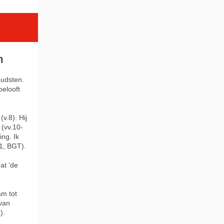
n
oudsten.
 belooft
v.8). Hij
 (vv.10-
ng. Ik
11, BGT).
at ‘de
m tot
van
).