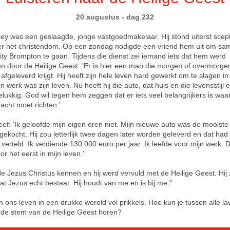
20 augustus - dag 232
bey was een geslaagde, jonge vastgoedmakelaar. Hij stond uiterst scep
r het christendom. Op een zondag nodigde een vriend hem uit om sa
nity Brompton te gaan. Tijdens die dienst zei iemand iets dat hem werd
n door de Heilige Geest: 'Er is hier een man die morgen of overmorge
 afgeleverd krijgt. Hij heeft zijn hele leven hard gewerkt om te slagen in
jn werk was zijn leven. Nu heeft hij die auto, dat huis en die levensstijl e
gelukkig. God wil tegen hem zeggen dat er iets veel belangrijkers is waar
acht moet richten.'
eef: 'Ik geloofde mijn eigen oren niet. Mijn nieuwe auto was de mooiste 
gekocht. Hij zou letterlijk twee dagen later worden geleverd en dat had 
verteld. Ik verdiende 130.000 euro per jaar. Ik leefde voor mijn werk. 
or het eerst in mijn leven.'
rde Jezus Christus kennen en hij werd vervuld met de Heilige Geest. Hij 
at Jezus echt bestaat. Hij houdt van me en is bij me.”
n ons leven in een drukke wereld vol prikkels. Hoe kun je tussen alle l
g de stem van de Heilige Geest horen?