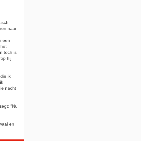
tisch
men naar
n een
 het
n toch is
op hij
die ik
ik
Die nacht
zegt: “Nu
awaai en