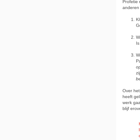
Profetie
anderen
Kl
Go
W
Is
Wa
Pa
o
zi
b
Over het
heeft gel
werk gaa
blijf er