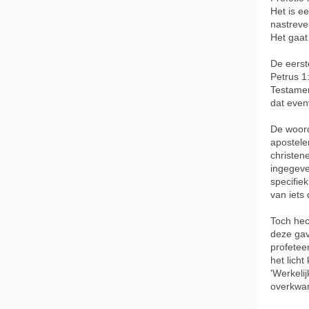
Het is e
nastreve
Het gaat
De eerst
Petrus 1
Testamen
dat even
De woord
apostele
christen
ingegeve
specifie
van iets
Toch hec
deze gav
profetee
het lich
'Werkelij
overkwa