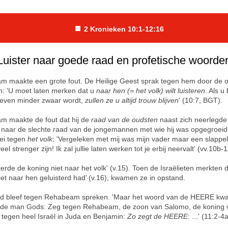
■
2 Kronieken 10:1-12:16
Luister naar goede raad en profetische woorde
 maakte een grote fout. De Heilige Geest sprak tegen hem door de 
en: 'U moet laten merken dat u
naar hen (= het volk) wilt luisteren
. Als u
leven minder zwaar wordt,
zullen ze u altijd trouw blijven
' (10:7, BGT).
 maakte de fout dat hij de
raad van de oudsten
naast zich neerlegde (
e naar de slechte raad van de jongemannen met wie hij was opgegroeid
zei tegen
het volk
: 'Vergeleken met mij was mijn vader maar een slappeli
eel strenger zijn! Ik zal jullie laten werken tot je erbij neervalt' (vv.10b-
terde de koning niet naar het volk' (v.15). Toen de Israëlieten merkten d
iet naar hen geluisterd had’ (v.16), kwamen ze in opstand.
d bleef tegen Rehabeam spreken. 'Maar het woord van de HEERE kwa
 de man Gods: Zeg tegen Rehabeam, de zoon van Salomo, de koning 
 tegen heel Israël in Juda en Benjamin:
Zo zegt de HEERE
: ...' (11:2-4a