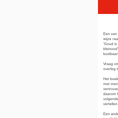
Een van 
wijze ra
'Goud is
kleinood
kostbaar
Vraag om
overleg t
Het boek
met mens
vertrouw
daarom b
volgende
vertelle
Een ande