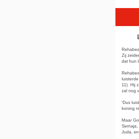
Rehabeam
Zij zeid
dat hun 
Rehabeam
luisterd
11). Hij 
zal nog v
'Dus luis
koning n
Maar Go
Semaja,
Juda, en