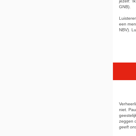
jezelf: '
GNB).
Luistere
een men
NBV). Lui
Verheerl
niet. Pau
geesteli
zeggen d
geeft on