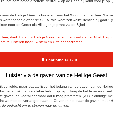
Ik zal het hem betaald zetten!' Vertrouw op de Heer, hij komt voor je op' (
n naar de Heilige Geest is luisteren naar het Woord van de Heer. 'De 
s wordt bepaald
door de HEER
, wie weet zelf welke richting hij gaat?' (
ster naar de Geest als Hij tegen je praat via de Bijbel.
Heer, dank U dat uw Heilige Geest tegen me praat via de Bijbel. Help m
om te luisteren naar uw stem en U te gehoorzamen.
■
1
Korinthe 14:1-19
Luister via de gaven van de Heilige Geest
ijk de liefde, maar bagatelliseer het belang van de gaven van de Heilig
lus benadrukt dat ze allebei belangrijk zijn: 'Jaag de liefde na
en
streef
jke gaven, en vooral daarnaar dat u mag profeteren' (v.1). Sommige m
at we moeten verlangen naar de Gever en niet naar de gaven, maar
d
s de opdracht om te streven naar de gaven
.