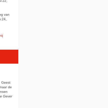
v.22,
weg van
v.24,
ij
e Geest
 naar de
ensen
e Gever