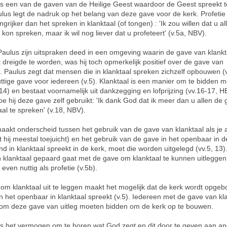
 is een van de gaven van de Heilige Geest waardoor de Geest spreekt 
ulus legt de nadruk op het belang van deze gave voor de kerk. Profetie i
grijker dan het spreken in klanktaal (of tongen) : 'Ik zou willen dat u al
 kon spreken, maar ik wil nog liever dat u profeteert' (v.5a, NBV).
aulus zijn uitspraken deed in een omgeving waarin de gave van klankt
t dreigde te worden, was hij toch opmerkelijk positief over de gave van
l. Paulus zegt dat mensen die in klanktaal spreken zichzelf opbouwen (v
uttige gave voor iedereen (v.5). Klanktaal is een manier om te bidden m
14) en bestaat voornamelijk uit dankzegging en lofprijzing (vv.16-17, HB
hoe hij deze gave zelf gebruikt: 'Ik dank God dat ik meer dan u allen de
aal te spreken' (v.18, NBV).
aakt onderscheid tussen het gebruik van de gave van klanktaal als je 
t hij meestal toejuicht) en het gebruik van de gave in het openbaar in d
d in klanktaal spreekt in de kerk, moet die worden uitgelegd (vv.5, 13).
 klanktaal gepaard gaat met de gave om klanktaal te kunnen uitleggen,
 even nuttig als profetie (v.5b).
om klanktaal uit te leggen maakt het mogelijk dat de kerk wordt opgeb
n het openbaar in klanktaal spreekt (v.5). Iedereen met de gave van kl
om deze gave van uitleg moeten bidden om de kerk op te bouwen.
 is het vermogen om te horen wat God zegt en dit door te geven aan a