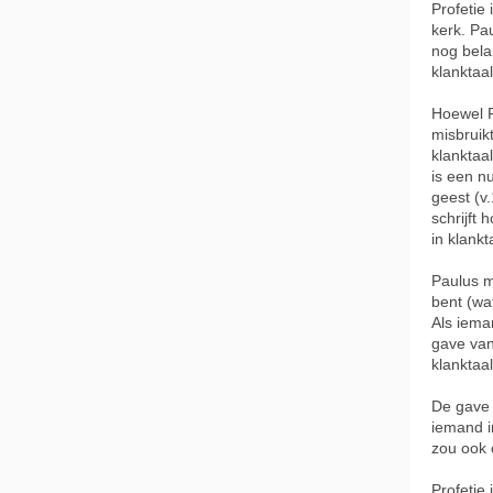
Profetie
kerk. Pa
nog belan
klanktaal
Hoewel P
misbruik
klanktaa
is een n
geest (v.
schrijft 
in klankt
Paulus m
bent (wa
Als ieman
gave van
klanktaal
De gave 
iemand i
zou ook 
Profetie