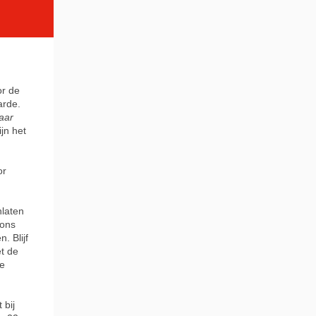
or de
arde.
aar
ijn het
or
nlaten
 ons
 Blijf
et de
te
 bij