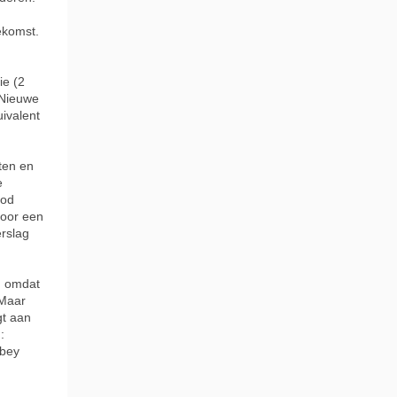
ekomst.
ie (2
 Nieuwe
ivalent
ten en
e
God
voor een
erslag
, omdat
'Maar
gt aan
:
sbey