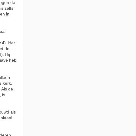
tegen de
s zelfs
len in
aal
.4). Het
et de
). Hij
 gave heb
alleen
e kerk.
 Als de
 is
ouwd als
anktaal
nderen.