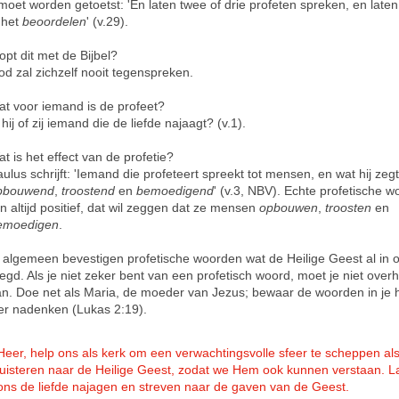
 moet worden getoetst: 'En laten twee of drie profeten spreken, en late
 het
beoordelen
' (v.29).
opt dit met de Bijbel?
d zal zichzelf nooit tegenspreken.
at voor iemand is de profeet?
 hij of zij iemand die de liefde najaagt? (v.1).
t is het effect van de profetie?
ulus schrijft: 'Iemand die profeteert spreekt tot mensen, en wat hij zegt
pbouwend
,
troostend
en
bemoedigend
' (v.3, NBV). Echte profetische 
jn altijd positief, dat wil zeggen dat ze mensen
opbouwen
,
troosten
en
emoedigen
.
 algemeen bevestigen profetische woorden wat de Heilige Geest al in o
egd. Als je niet zeker bent van een profetisch woord, moet je niet overh
n. Doe net als Maria, de moeder van Jezus; bewaar de woorden in je 
over nadenken (Lukas 2:19).
Heer, help ons als kerk om een verwachtingsvolle sfeer te scheppen al
luisteren naar de Heilige Geest, zodat we Hem ook kunnen verstaan. L
ons de liefde najagen en streven naar de gaven van de Geest.