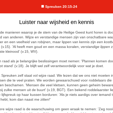
■
Spreuken 20:15-24
Luister naar wijsheid en kennis
de manieren waarop je de stem van de Heilige Geest kunt horen is do
ad van anderen. Wijze en verstandige mensen zijn van onschatbare wa
 er en een veelheid van robijnen, maar lippen van kennis zijn
een kostb
' (v.15). 'Al heeft men goud en een massa koralen,
verstandige lippen
z
ste kleinood' (v.15, WV).
 raad als je belangrijke beslissingen moet nemen: 'Plannen komen do
ot stand' (v.18). Je blijft wel zelf verantwoordelijk voor wat je doet.
 Spreuken zelf staat vol wijze raad. We lezen dat we ons niet moeten i
en die te veel praten. We worden gewaarschuwd voor roddelaars die
en beschamen. 'Mensen die veel kletsen, kunnen geen geheim bewaren.
ij zulke mensen uit de buurt' (v.19, BGT). Een bekend roddelaarster li
 lijfspreuk op haar kussen borduren: 'Als je niets aardigs over iemand 
n hebt, kom dan naast me zitten!'
re wijze raad is de waarschuwing om geen wraak te nemen: 'Zeg nooit