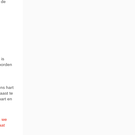
n de
 is
woorden
ns hart
aast te
hart en
s we
aat