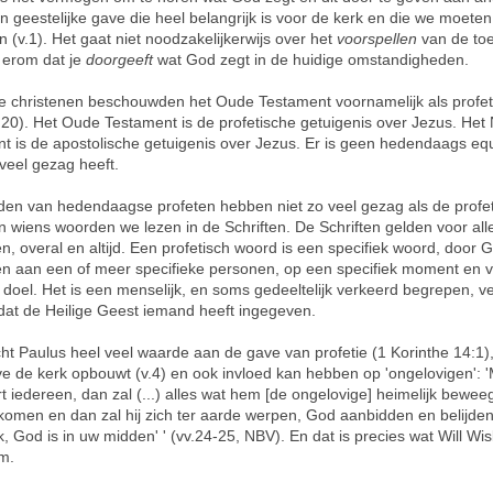
en geestelijke gave die heel belangrijk is voor de kerk en die we moeten
n (v.1). Het gaat niet noodzakelijkerwijs over het
voorspellen
van de to
 erom dat je
doorgeeft
wat God zegt in de huidige omstandigheden.
e christenen beschouwden het Oude Testament voornamelijk als profet
:20). Het Oude Testament is de profetische getuigenis over Jezus. Het
t is de apostolische getuigenis over Jezus. Er is geen hedendaags equ
veel gezag heeft.
en van hedendaagse profeten hebben niet zo veel gezag als de profe
n wiens woorden we lezen in de Schriften. De Schriften gelden voor all
en, overal en altijd. Een profetisch woord is een specifiek woord, door 
n aan een of meer specifieke personen, op een specifiek moment en 
k doel. Het is een menselijk, en soms gedeeltelijk verkeerd begrepen, v
 dat de Heilige Geest iemand heeft ingegeven.
ht Paulus heel veel waarde aan de gave van profetie (1 Korinthe 14:1)
e de kerk opbouwt (v.4) en ook invloed kan hebben op 'ongelovigen': 
rt iedereen, dan zal (...) alles wat hem [de ongelovige] heimelijk bewee
t komen en dan zal hij zich ter aarde werpen, God aanbidden en belijden
k, God is in uw midden' ' (vv.24-25, NBV). En dat is precies wat Will Wi
m.