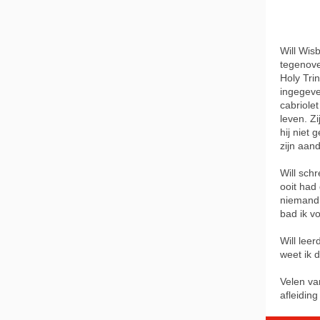
Will Wis
tegenove
Holy Tri
ingegeve
cabriolet
leven. Zi
hij niet 
zijn aand
Will schr
ooit had 
niemand 
bad ik vo
Will lee
weet ik d
Velen va
afleidin