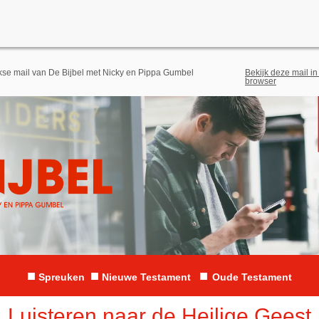
jkse mail van De Bijbel met Nicky en Pippa Gumbel
Bekijk deze mail in
browser
■
■
■
Spreuken
N
ieuwe Testament
Oude Testament
Luisteren naar de Heilige Geest