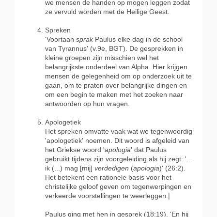
we mensen de handen op mogen leggen zodat
ze vervuld worden met de Heilige Geest.
Spreken
'Voortaan
sprak
Paulus elke dag in de school
van Tyrannus' (v.9e, BGT). De gesprekken in
kleine groepen zijn misschien wel het
belangrijkste onderdeel van Alpha. Hier krijgen
mensen de gelegenheid om op onderzoek uit te
gaan, om te praten over belangrijke dingen en
om een begin te maken met het zoeken naar
antwoorden op hun vragen.
Apologetiek
Het spreken omvatte vaak wat we tegenwoordig
'apologetiek' noemen. Dit woord is afgeleid van
het Griekse woord '
apologia
' dat Paulus
gebruikt tijdens zijn voorgeleiding als hij zegt: '...
ik (...) mag [mij]
verdedigen
(
apologia
)' (26:2).
Het betekent een rationele basis voor het
christelijke geloof geven om tegenwerpingen en
verkeerde voorstellingen te weerleggen.|
Paulus ging met hen in gesprek (18:19). 'En hij