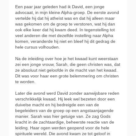
Een paar jaar geleden had ik David, een jonge
advocaat, in mijn kleine Alpha-groep. De eerste avond
vertelde hij dat hij atheïst was en dat hij alleen maar
was gekomen om de groep te verstoren, wat hij dan
ook elke keer dat hij kwam deed. In tegenstelling tot
veel anderen die met dezelfde instelling naar Alpha
komen, veranderde hij niet en bleef hij dit gedrag de
hele cursus volhouden.
Na de inleiding over hoe je het kwaad kunt weerstaan
zei een jonge vrouw, Sarah, die geen christen was, dat
ze absoluut niet geloofde in de macht van het kwaad.
Dit was voor haar een grote belemmering om christen
te worden.
Later die avond werd David zonder aanwijsbare reden
verschrikkelijk kwaad. Hij leek wel bezeten door een
duivelse macht en hij bedreigde een van de
begeleiders van de groep op een angstaanjagende
manier. Sarah was hier getuige van. Ze zag Gods
kracht in de zachtaardige, beheerste reactie van de
leiding. Haar ogen werden geopend voor de hele
spirituele wereld. Die avond kwam ze tot geloof in