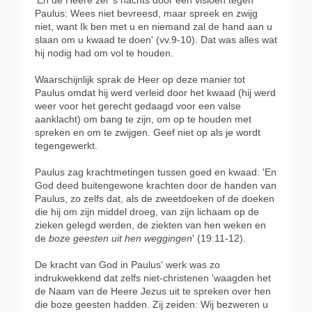
'En de Heere zei 's nachts door een visioen tegen
Paulus: Wees niet bevreesd, maar spreek en zwijg
niet,
want Ik ben met u en niemand zal de hand aan u
slaan om u kwaad te doen' (vv.9-10). Dat was alles wat
hij nodig had om vol te houden.
Waarschijnlijk sprak de Heer op deze manier tot
Paulus omdat hij werd verleid door het kwaad (hij werd
weer voor het gerecht gedaagd voor een valse
aanklacht) om bang te zijn, om op te houden met
spreken en om te zwijgen. Geef niet op als je wordt
tegengewerkt.
Paulus zag krachtmetingen tussen goed en kwaad: 'En
God deed buitengewone krachten door de handen van
Paulus, zo zelfs dat, als de zweetdoeken of de doeken
die hij om zijn middel droeg, van zijn lichaam op de
zieken gelegd werden, de ziekten van hen weken en
de
boze geesten uit hen weggingen
' (19:11-12).
De kracht van God in Paulus' werk was zo
indrukwekkend dat zelfs niet-christenen 'waagden het
de Naam van de Heere Jezus uit te spreken over hen
die boze geesten hadden. Zij zeiden: Wij bezweren u