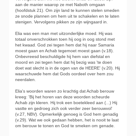
aan de manier waarop ze met Naboth omgaan
(hoofdstuk 21). Om zijn land te kunnen stelen smeden
ze snode plannen om hem uit te schakelen en te laten
stenigen. Vervolgens pikken ze zijn wijngaard in.
Elia was een man met uitzonderlijke moed. Hij was
totaal onverschrokken toen hij oog in oog stond met
het kwaad. God zei tegen hem dat hij naar Samaria
moest gaan en Achab tegemoet moest gaan (v.18).
Onbevreesd beschuldigde hij hem van diefstal en
moord en zei tegen hem dat hij bezig was 'te doen
doet wat slecht is in de ogen van de HEERE' (v.20). Hij
waarschuwde hem dat Gods oordeel over hem zou
neerdalen.
Elia's woorden waren zo krachtig dat Achab berouw
kreeg: 'Bij het horen van deze woorden scheurde
Achab zijn kleren. Hij trok een boetekleed aan (...) Hij
vastte en gedroeg zich ook verder zeer berouwvol'
(v.27, NBV). Opmerkelijk genoeg is God hem genadig
(v.29). Wat we ook gedaan hebben, het is nooit te laat
om berouw te tonen en God te smeken om genade.