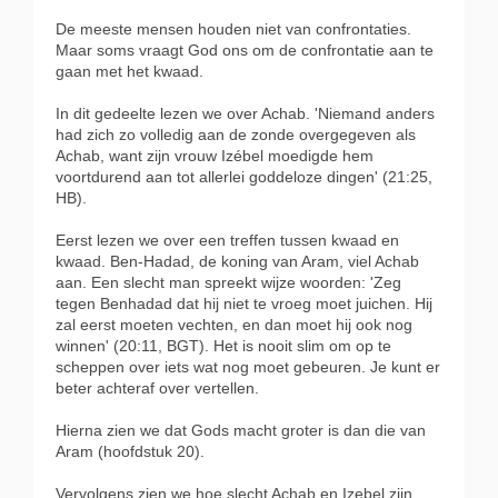
De meeste mensen houden niet van confrontaties.
Maar soms vraagt God ons om de confrontatie aan te
gaan met het kwaad.
In dit gedeelte lezen we over Achab. 'Niemand anders
had zich zo volledig aan de zonde overgegeven als
Achab, want zijn vrouw Izébel moedigde hem
voortdurend aan tot allerlei goddeloze dingen' (21:25,
HB).
Eerst lezen we over een treffen tussen kwaad en
kwaad. Ben-Hadad, de koning van Aram, viel Achab
aan. Een slecht man spreekt wijze woorden: 'Zeg
tegen Benhadad dat hij niet te vroeg moet juichen. Hij
zal eerst moeten vechten, en dan moet hij ook nog
winnen' (20:11, BGT). Het is nooit slim om op te
scheppen over iets wat nog moet gebeuren. Je kunt er
beter achteraf over vertellen.
Hierna zien we dat Gods macht groter is dan die van
Aram (hoofdstuk 20).
Vervolgens zien we hoe slecht Achab en Izebel zijn