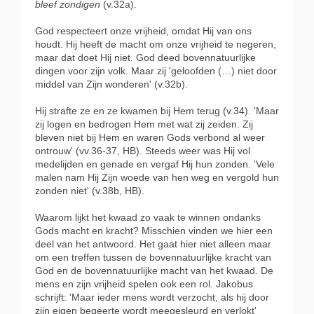
bleef zondigen
(v.32a).
God respecteert onze vrijheid, omdat Hij van ons
houdt. Hij heeft de macht om onze vrijheid te negeren,
maar dat doet Hij niet. God deed bovennatuurlijke
dingen voor zijn volk. Maar zij 'geloofden (…) niet door
middel van Zijn wonderen' (v.32b).
Hij strafte ze en ze kwamen bij Hem terug (v.34). 'Maar
zij logen en bedrogen Hem met wat zij zeiden. Zij
bleven niet bij Hem en waren Gods verbond al weer
ontrouw' (vv.36-37, HB). Steeds weer was Hij vol
medelijden en genade en vergaf Hij hun zonden. 'Vele
malen nam Hij Zijn woede van hen weg en vergold hun
zonden niet' (v.38b, HB).
Waarom lijkt het kwaad zo vaak te winnen ondanks
Gods macht en kracht? Misschien vinden we hier een
deel van het antwoord. Het gaat hier niet alleen maar
om een treffen tussen de bovennatuurlijke kracht van
God en de bovennatuurlijke macht van het kwaad. De
mens en zijn vrijheid spelen ook een rol. Jakobus
schrijft: 'Maar ieder mens wordt verzocht, als hij door
zijn eigen begeerte wordt meegesleurd en verlokt'