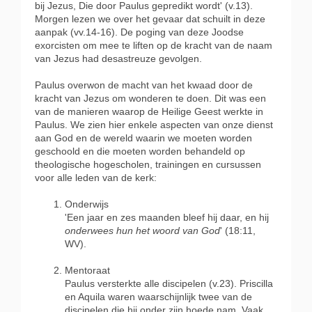
bij Jezus, Die door Paulus gepredikt wordt' (v.13).
Morgen lezen we over het gevaar dat schuilt in deze
aanpak (vv.14-16). De poging van deze Joodse
exorcisten om mee te liften op de kracht van de naam
van Jezus had desastreuze gevolgen.
Paulus overwon de macht van het kwaad door de
kracht van Jezus om wonderen te doen. Dit was een
van de manieren waarop de Heilige Geest werkte in
Paulus. We zien hier enkele aspecten van onze dienst
aan God en de wereld waarin we moeten worden
geschoold en die moeten worden behandeld op
theologische hogescholen, trainingen en cursussen
voor alle leden van de kerk:
Onderwijs
'Een jaar en zes maanden bleef hij daar, en hij
onderwees hun het woord van God
' (18:11,
WV).
Mentoraat
Paulus versterkte alle discipelen (v.23). Priscilla
en Aquila waren waarschijnlijk twee van de
discipelen die hij onder zijn hoede nam. Vaak