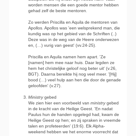
worden mensen die een goede mentor hebben
gehad zelf de beste mentoren.
Zo werden Priscilla en Aquila de mentoren van
Apollos. Apollos was 'een welsprekend man, die
kundig was op het gebied van de Schriften (..)
Deze was in de weg van de Heere onderwezen
en, (…) vurig van geest' (vv.24-25).
Priscilla en Aquila namen hem apart. 'Ze
[namen] hem mee naar huis. Daar legden ze
hem het christelijke geloof nog beter uit' (v.26,
BGT). Daarna bereikte hij nog veel meer. '[Hij]
bood (…) veel hulp aan hen die door de genade
geloofden' (v.27).
Ministry
gebed
We zien hier een voorbeeld van
ministry
gebed
in de kracht van de Heilige Geest. 'En nadat
Paulus hun de handen opgelegd had, kwam de
Heilige Geest op hen; en zij spraken in vreemde
talen en profeteerden' (19:6). Elk Alpha-
weekend hebben we het enorme voorrecht dat