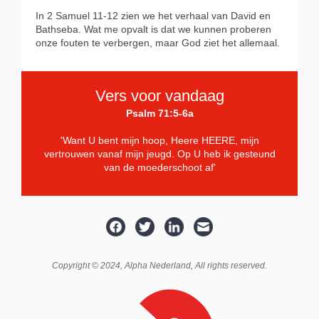
In 2 Samuel 11-12 zien we het verhaal van David en
Bathseba. Wat me opvalt is dat
we kunnen proberen
onze fouten te verbergen, maar God ziet het allemaal.
Vers voor vandaag
Psalm 71:5-6a
'Want U bent mijn hoop, Heere HEERE, mijn
vertrouwen vanaf mijn jeugd. Op U heb ik gesteund
van de moederschoot af'
Copyright © 2024,
Alpha Nederland
, All rights reserved.