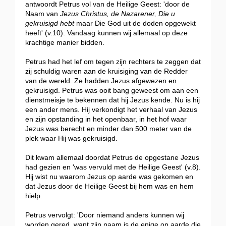
antwoordt Petrus vol van de Heilige Geest: 'door de
Naam van
Jezus Christus, de Nazarener, Die u
gekruisigd hebt
maar Die God uit de doden opgewekt
heeft' (v.10). Vandaag kunnen wij allemaal op deze
krachtige manier bidden.
Petrus had het lef om tegen zijn rechters te zeggen dat
zij schuldig waren aan de kruisiging van de Redder
van de wereld. Ze hadden Jezus afgewezen en
gekruisigd. Petrus was ooit bang geweest om aan een
dienstmeisje te bekennen dat hij Jezus kende. Nu is hij
een ander mens. Hij verkondigt het verhaal van Jezus
en zijn opstanding in het openbaar, in het hof waar
Jezus was berecht en minder dan 500 meter van de
plek waar Hij was gekruisigd.
Dit kwam allemaal doordat Petrus de opgestane Jezus
had gezien en 'was vervuld met de Heilige Geest' (v.8).
Hij wist nu waarom Jezus op aarde was gekomen en
dat Jezus door de Heilige Geest bij hem was en hem
hielp.
Petrus vervolgt: 'Door niemand anders kunnen wij
worden gered, want zijn naam is de enige op aarde die