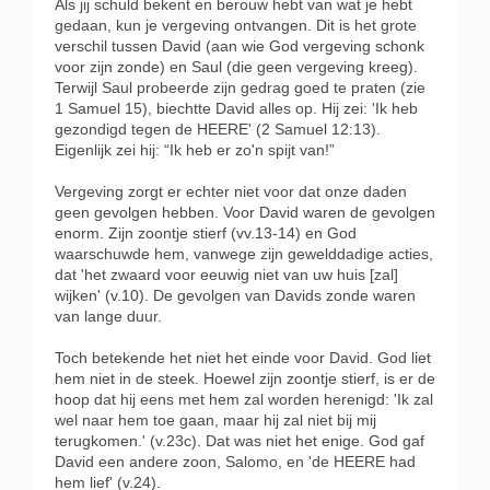
Als jij schuld bekent en berouw hebt van wat je hebt
gedaan, kun je vergeving ontvangen. Dit is het grote
verschil tussen David (aan wie God vergeving schonk
voor zijn zonde) en Saul (die geen vergeving kreeg).
Terwijl Saul probeerde zijn gedrag goed te praten (zie
1 Samuel 15), biechtte David alles op. Hij zei: 'Ik heb
gezondigd tegen de HEERE' (2 Samuel 12:13).
Eigenlijk zei hij: “Ik heb er zo'n spijt van!”
Vergeving zorgt er echter niet voor dat onze daden
geen gevolgen hebben. Voor David waren de gevolgen
enorm. Zijn zoontje stierf (vv.13-14) en God
waarschuwde hem, vanwege zijn gewelddadige acties,
dat 'het zwaard voor eeuwig niet van uw huis [zal]
wijken' (v.10). De gevolgen van Davids zonde waren
van lange duur.
Toch betekende het niet het einde voor David. God liet
hem niet in de steek. Hoewel zijn zoontje stierf, is er de
hoop dat hij eens met hem zal worden herenigd: 'Ik zal
wel naar hem toe gaan, maar hij zal niet bij mij
terugkomen.' (v.23c). Dat was niet het enige. God gaf
David een andere zoon, Salomo, en 'de HEERE had
hem lief' (v.24).