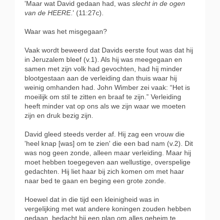
'Maar wat David gedaan had, was
slecht in de ogen
van de HEERE
.' (11:27c).
Waar was het misgegaan?
Vaak wordt beweerd dat Davids eerste fout was dat hij
in Jeruzalem bleef (v.1). Als hij was meegegaan en
samen met zijn volk had gevochten, had hij minder
blootgestaan aan de verleiding dan thuis waar hij
weinig omhanden had. John Wimber zei vaak: “Het is
moeilijk om stil te zitten en braaf te zijn.” Verleiding
heeft minder vat op ons als we zijn waar we moeten
zijn en druk bezig zijn.
David gleed steeds verder af. Hij zag een vrouw die
'heel knap [was] om te zien' die een bad nam (v.2). Dit
was nog geen zonde, alleen maar verleiding. Maar hij
moet hebben toegegeven aan wellustige, overspelige
gedachten. Hij liet haar bij zich komen om met haar
naar bed te gaan en beging een grote zonde.
Hoewel dat in die tijd een kleinigheid was in
vergelijking met wat andere koningen zouden hebben
gedaan, bedacht hij een plan om alles geheim te