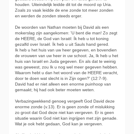
houden. Uiteindelijk leidde dit tot de moord op Uria.
Zoals zo vaak leidde de ene zonde tot meer zonden
en werden de zonden steeds erger.
De woorden van Nathan moeten bij David als een
mokerslag zijn aangekomen: 'U bent die man! Zo zegt
de HEERE, de God van Israël: Ík heb u tot koning
gezalfd over Israël. Ík heb u uit Sauls hand gered.
Ik heb u het huis van uw heer gegeven, en bovendien
de vrouwen van uw heer in uw schoot. Ja, Ik heb u het
huis van Israël en Juda gegeven. En als dat te weinig
was geweest, zou Ik u nog wel meer gegeven hebben.
Waarom hebt u dan het woord van de HEERE veracht,
door te doen wat slecht is in Zijn ogen?' (12:7-9).
David had er niet alleen een enorme puinhoop van
gemaakt; hij had ook beter moeten weten.
Verbazingwekkend genoeg vergeeft God David deze
enorme zonde (v.13). Er is geen zonde of mislukking
zo groot dat God deze niet kan vergeven. Er is geen
situatie waarin God niet kan ingrijpen met zijn genade.
Wat je ook hebt gedaan, God kan je vergeven.