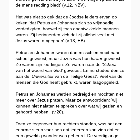
de mens redding biedt' (v.12, NBV).
Het was niet zo gek dat de Joodse leiders ervan op
keken 'dat Petrus en Johannes zich zo vrijmoedig
verdedigden, hoewel zij toch onontwikkelde mannen
waren. Zij herinnerden zich dat zij allebei veel met
Jezus waren omgegaan' (v.13, HB).
Petrus en Johannes waren dan misschien nooit naar
school geweest, maar Jezus was hun
leraar
geweest.
Ze waren zijn leerlingen. Ze waren naar de '
School
van het woord van God' geweest. En nu studeerden ze
aan de '
Universiteit
van de Heilige Geest'. Veel van de
mensen die God heeft gebruikt, waren laagopgeleid.
Petrus en Johannes werden bedreigd en mochten niet
meer over Jezus praten. Maar ze antwoordden: 'wij
kunnen niet nalaten te spreken over wat wij gezien en
gehoord hebben.' (v.20).
Toen ze tegenover hun rechters stonden, was het een
enorme steun voor hen dat iedereen kon zien dat er
een geweldig wonder was gebeurd. De veertigjarige