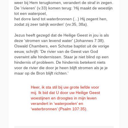
weer bij Hem terugkomen, verandert de straf in zegen.
De 'rivieren' (v.33) komen terug: 'Hij maakt de woestijn
tot een waterpoel,
het dorre land tot
waterbronnen
(...) Hij zegent hen,
zodat zij zeer talrijk worden' (vv.35, 38a).
Jezus heeft gezegd dat de Heilige Geest in jou is als
deze 'stromen van levend water' (Johannes 7:38).
Oswald Chambers, een Schotse baptist uit de vorige
eeuw, schrijft: 'De rivier van de Geest van God
overwint alle hindernissen. Staar je niet blind op een
hindernis of probleem. De hindernis betekent niets
voor de rivier die door je heen blijft stromen als je je
maar op de Bron blijft richten.'
Heer, ik sta stil bij uw grote liefde voor
mij. Ik bid dat U door uw Heilige Geest
woestijnen en droogtes in mijn leven
verandert in ‘waterpoelen’ en
‘waterbronnen’ (Psalm 107:35).