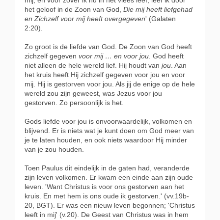
mij; en voor zover ik nu in het vlees leef, leef ik door
het geloof in de Zoon van God,
Die mij heeft liefgehad
en Zichzelf voor mij heeft overgegeven
' (Galaten
2:20).
Zo groot is de liefde van God. De Zoon van God heeft
zichzelf gegeven
voor mij … en voor jou
. God heeft
niet alleen de hele wereld lief. Hij houdt van
jou
. Aan
het kruis heeft Hij zichzelf gegeven voor jou en voor
mij. Hij is gestorven voor jou. Als jij de enige op de hele
wereld zou zijn geweest, was Jezus voor jou
gestorven. Zo persoonlijk is het.
Gods liefde voor jou is onvoorwaardelijk, volkomen en
blijvend. Er is niets wat je kunt doen om God meer van
je te laten houden, en ook niets waardoor Hij minder
van je zou houden.
Toen Paulus dit eindelijk in de gaten had, veranderde
zijn leven volkomen. Er kwam een einde aan zijn oude
leven. 'Want Christus is voor ons gestorven aan het
kruis. En met hem is ons oude ik gestorven.' (vv.19b-
20, BGT). Er was een nieuw leven begonnen; 'Christus
leeft in mij' (v.20). De Geest van Christus was in hem