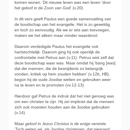
komen wonen. Dit nieuwe leven was een leven 'door
het geloof in de Zoon van God' (v.20).
In dit vers geeft Paulus een goede samenvatting van
de boodschap van het evangelie. Het is zo geweldig
en toch zo eenvoudig. Als we er iets aan toevoegen,
maken we het alleen maar minder waardevol.
Daarom verdedigde Paulus het evangelie ook
hartstochtelijk. Daarom ging hij ook openlijk de
confrontatie met Petrus aan (v.11). Petrus wist zelf dat
deze boodschap waar was. Maar omdat hij 'bang [was]
dat die mannen, die de besnijdenis zo belangrijk
vonden, kritiek op hem zouden hebben' (v.12b, HB),
begon hij de oude Joodse wetten en gebruiken weer
na te leven en te promoten (vv.12-13).
Hierdoor gaf Petrus de indruk dat het niet genoeg was
om een christen te zijn. Hij zei impliciet dat de mensen
zich ook moesten houden aan de Joodse gebruiken
(v.14).
Maar
geloof in Jezus Christus is de enige vereiste
.
'Toch weten wij, als Joodse christenen, dat niemand