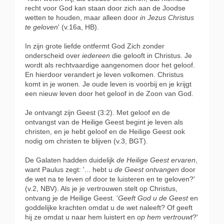
recht voor God kan staan door zich aan de Joodse
wetten te houden, maar alleen door
in Jezus Christus
te geloven
' (v.16a, HB).
In zijn grote liefde ontfermt God Zich zonder
onderscheid over
iedereen
die gelooft in Christus. Je
wordt als rechtvaardige aangenomen door het geloof.
En hierdoor verandert je leven volkomen. Christus
komt in je wonen. Je oude leven is voorbij en je krijgt
een nieuw leven door het geloof in de Zoon van God.
Je ontvangt zijn Geest (3:2). Met geloof en de
ontvangst van de Heilige Geest begint je leven als
christen, en je hebt geloof en de Heilige Geest ook
nodig om christen te blijven (v.3, BGT).
De Galaten hadden duidelijk
de Heilige Geest ervaren
,
want Paulus zegt: '... hebt u
de Geest ontvangen
door
de wet na te leven of door te luisteren en te geloven?'
(v.2, NBV). Als je je vertrouwen stelt op Christus,
ontvang je de Heilige Geest. '
Geeft God u de Geest
en
goddelijke krachten omdat u de wet naleeft? Of geeft
hij ze omdat u naar hem luistert en
op hem vertrouwt
?'