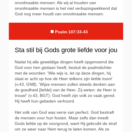
onvolmaakte mensen. Als wij al houden van
onvolmaakte mensen is het niet verbazingwekkend dat
God nog meer houdt van onvolmaakte mensen.
■
Psalm 107:33-43
Sta stil bij Gods grote liefde voor jou
Nadat hij alle geweldige dingen heeft opgenoemd die
God voor hen gedaan heeft, besluit de psalmdichter
met de woorden: 'Wie wijs is, let op deze dingen, hij
slaat er acht op
hoe de Heer telkens zijn liefde toont
'
(v.43, GNB). 'Wijze mensen zullen steeds denken aan
de goedheid [liefde] van de Heer. Zij weten: de Heer is
trouw!' (v.43, BGT). God heeft zijn volk zo vaak gered.
Hij heeft hun gebeden verhoord.
Het volk van God was verre van perfect. God bestraft
de mensen voor hun fouten. Maar zelfs dan treedt
Gods liefde op de voorgrond, want Hij gebruikt de straf
om ze weer naar Hem terug te laten komen. Als ze