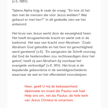
(v.5, NBV).
Tijdens Alpha krijg ik vaak de vraag: “En hoe zit het
dan met de mensen die vóór Jezus leefden? Wat
gebeurt er met hen?” In dit gedeelte zien we het
antwoord.
Het kruis van Jezus werkt door de eeuwigheid heen.
Het heeft terugwerkende kracht en werkt ook in de
toekomst. Het was van kracht voor Abraham: 'Zoals
Abraham God geloofde en het hem tot gerechtigheid
werd gerekend’ (v.6). 'En aangezien de Schrift voorzag
dat God de heidenvolken zou rechtvaardigen door het
geloof, heeft zij
aan Abraham bij voorbaat het
evangelie verkondigd
' (v.8, WV). Het kruis is de
bepalende gebeurtenis in de wereldgeschiedenis
waarnaar de wet en het offerstelsel vooruitwijzen.
Heer, geeft U mij de bekwaamheid,
diplomatie en moed die Paulus ook had.
Help ons om, net als Paulus, de hele kerk
van Jezus Christus te omarmen.