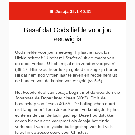
■
Jesaja 38:1-40:31
Besef dat Gods liefde voor jou
eeuwig is
Gods liefde voor jou is eeuwig. Hij laat je nooit los:
Hizkia schreef: 'U hebt mij
liefdevol
uit de macht van
de dood verlost. U hebt mij al mijn zonden vergeven'
(38:17, HB). God hoorde zijn gebed en zag zijn tranen.
Hij gaf hem nog vijftien jaar te leven en redde hem uit
de handen van de koning van Assyrië (vv.5-6).
Het tweede deel van Jesaja begint met de woorden die
Johannes de Doper later citeert (40:3). Dit is de
boodschap van Jesaja 40-55: 'De ballingschap duurt
niet lang meer.' Toen Jezus kwam, verkondigde Hij het
echte einde van de ballingschap. Deze hoofdstukken
geven hiervan een voorproef als Jesaja het einde
verkondigt van de fysieke ballingschap van het volk
Israël in de zesde eeuw voor Christus.