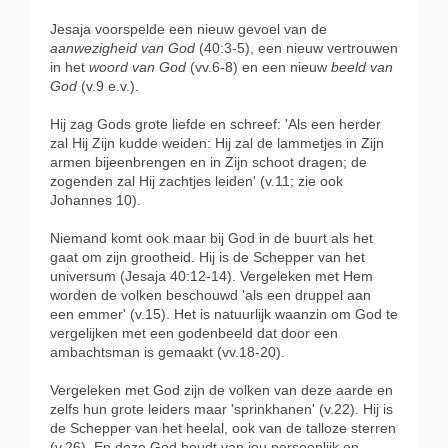
Jesaja voorspelde een nieuw gevoel van de
aanwezigheid van God
(40:3-5), een nieuw vertrouwen
in het
woord van God
(vv.6-8) en een nieuw
beeld van
God
(v.9 e.v.).
Hij zag Gods grote liefde en schreef: 'Als een herder
zal Hij Zijn kudde weiden: Hij zal de lammetjes in Zijn
armen bijeenbrengen en in Zijn schoot dragen; de
zogenden zal Hij zachtjes leiden' (v.11; zie ook
Johannes 10).
Niemand komt ook maar bij God in de buurt als het
gaat om zijn grootheid. Hij is de Schepper van het
universum (Jesaja 40:12-14). Vergeleken met Hem
worden de volken beschouwd 'als een druppel aan
een emmer' (v.15). Het is natuurlijk waanzin om God te
vergelijken met een godenbeeld dat door een
ambachtsman is gemaakt (vv.18-20).
Vergeleken met God zijn de volken van deze aarde en
zelfs hun grote leiders maar 'sprinkhanen' (v.22). Hij is
de Schepper van het heelal, ook van de talloze sterren
(v.26). En deze God houdt van jou persoonlijk en