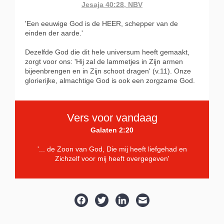
Jesaja 40:28, NBV
'Een eeuwige God is de HEER, schepper van de
einden der aarde.'
Dezelfde God die dit hele universum heeft gemaakt,
zorgt voor ons: 'Hij zal de lammetjes in Zijn armen
bijeenbrengen en in Zijn schoot dragen' (v.11). Onze
glorierijke, almachtige God is ook een zorgzame God.
Vers voor vandaag
Galaten 2:20
'.
..
de Zoon van God, Die mij heeft liefgehad en
Zichzelf voor mij heeft overgegeven'