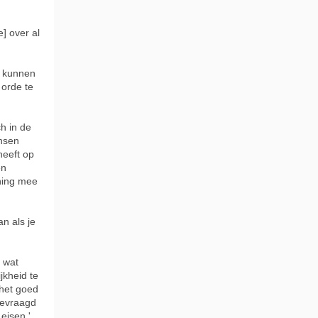
e] over al
n kunnen
 orde te
h in de
ensen
heeft op
en
ning mee
an als je
s wat
jkheid te
 het goed
gevraagd
eisen.'