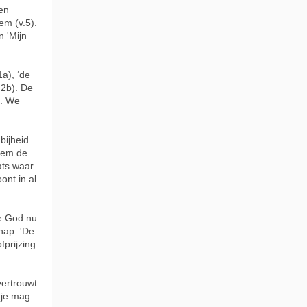
en
hem (v.5).
 'Mijn
a), ‘de
.2b). De
g. We
bijheid
alem de
ats waar
ont in al
ee God nu
hap. 'De
fprijzing
vertrouwt
 je mag