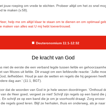
het jouw roeping om vrede te stichten. Probeer altijd om het zo snel mog
d te maken (v.58).
Heer, help me om altijd klaar te staan om te dienen en om optimaal geb
te maken van alles wat U mij hebt toevertrouwd.
■
Deuteronomium 11:1-12:32
De kracht van God
s niet de eerste die een verband legde tussen liefde en gehoorzaamh
t van Mozes uit liefde. Dit vraagt om een liefdevolle reactie: 'Jullie mo
 God,
liefhebben.
Houd je aan de wetten en regels die hij gegeven heef
edere dag
aan
.' (11:1, BGT).
oor dat de woorden van God in je hele wezen doordringen. 'Onthoud d
van de Heer goed, vergeet ze niet! Schrijf zijn regels op een band die 
. En schrijf ze op een band die je om je voorhoofd draagt. Zorg ervoor d
 die regels goed leren. Blijf ze herhalen, thuis en onderweg, als je naa