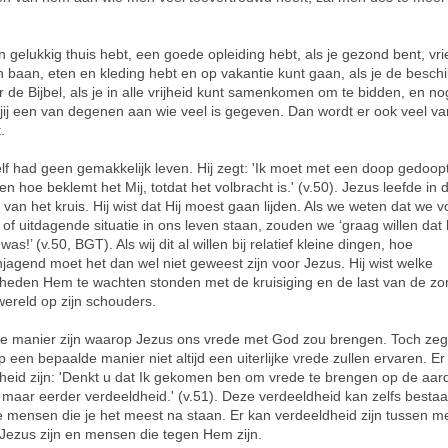
en gelukkig thuis hebt, een goede opleiding hebt, als je gezond bent, vr
n baan, eten en kleding hebt en op vakantie kunt gaan, als je de besch
r de Bijbel, als je in alle vrijheid kunt samenkomen om te bidden, en n
jij een van degenen aan wie veel is gegeven. Dan wordt er ook veel va
.
lf had geen gemakkelijk leven. Hij zegt: 'Ik moet met een doop gedoop
n hoe beklemt het Mij, totdat het volbracht is.' (v.50). Jezus leefde in 
van het kruis. Hij wist dat Hij moest gaan lijden. Als we weten dat we 
 of uitdagende situatie in ons leven staan, zouden we ‘graag willen dat 
as!’ (v.50, BGT). Als wij dit al willen bij relatief kleine dingen, hoe
jagend moet het dan wel niet geweest zijn voor Jezus. Hij wist welke
kheden Hem te wachten stonden met de kruisiging en de last van de z
wereld op zijn schouders.
de manier zijn waarop Jezus ons vrede met God zou brengen. Toch zeg
 een bepaalde manier niet altijd een uiterlijke vrede zullen ervaren. Er
heid zijn: 'Denkt u dat Ik gekomen ben om vrede te brengen op de aar
, maar eerder verdeeldheid.' (v.51). Deze verdeeldheid kan zelfs besta
e mensen die je het meest na staan. Er kan verdeeldheid zijn tussen 
 Jezus zijn en mensen die tegen Hem zijn.