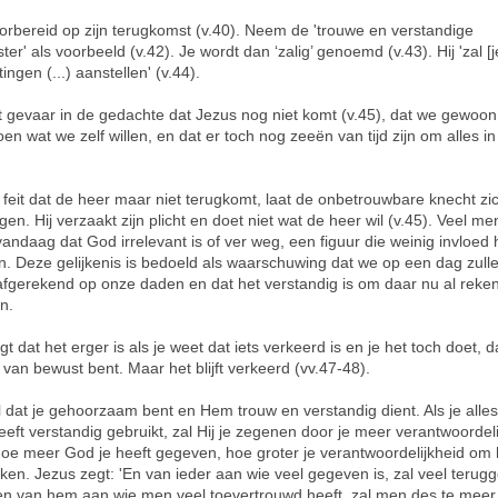
rbereid op zijn terugkomst (v.40). Neem de 'trouwe en verstandige
er' als voorbeeld (v.42). Je wordt dan ‘zalig’ genoemd (v.43). Hij 'zal [j
ttingen (...) aanstellen' (v.44).
lt gevaar in de gedachte dat Jezus nog niet komt (v.45), dat we gewoo
oen wat we zelf willen, en dat er toch nog zeeën van tijd zijn om alles in
 feit
dat de heer maar niet terugkomt, laat de onbetrouwbare knecht zic
gen. Hij verzaakt zijn plicht en doet niet wat de heer wil (v.45). Veel m
andaag dat God irrelevant is of ver weg, een figuur die weinig invloed 
n. Deze gelijkenis is bedoeld als waarschuwing dat we op een dag zull
fgerekend op onze daden en dat het verstandig is om daar nu al reke
n.
t dat het erger is als je weet dat iets verkeerd is en je het toch doet, d
t van bewust bent. Maar het blijft verkeerd (vv.47-48).
l dat je gehoorzaam bent en Hem trouw en verstandig dient. Als je alle
eeft verstandig gebruikt, zal Hij je zegenen door je meer verantwoordeli
oe meer God je heeft gegeven, hoe groter je verantwoordelijkheid om
iken. Jezus zegt: 'En van ieder aan wie veel gegeven is, zal veel terug
n van hem aan wie men veel toevertrouwd heeft, zal men des te meer 