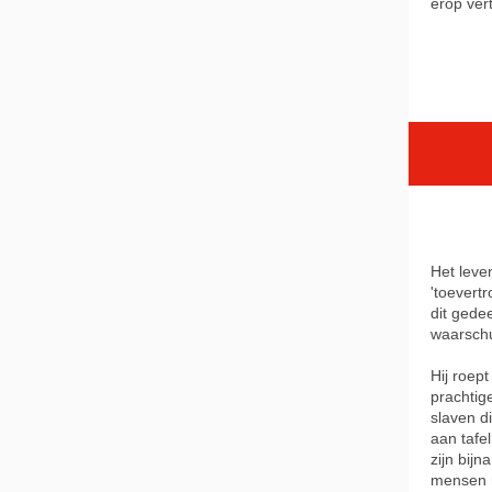
erop vert
Het leve
'toevertr
dit gede
waarschu
Hij roep
prachtige
slaven d
aan tafe
zijn bijn
mensen 