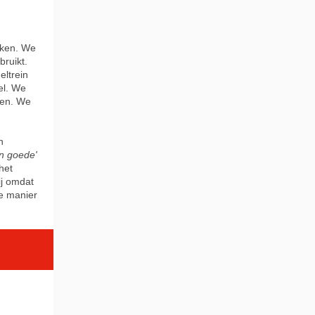
cken. We
ruikt.
eltrein
el. We
ven. We
n
en goede'
het
ij omdat
de manier