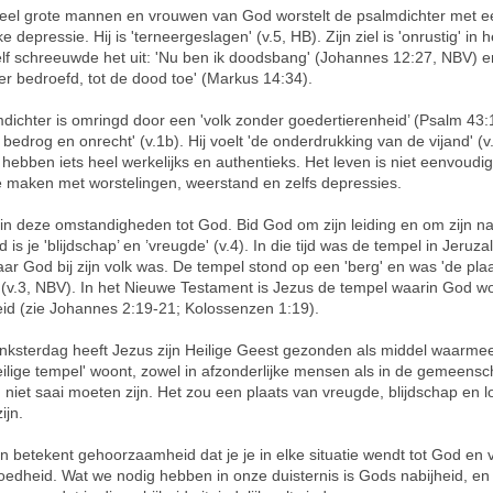
veel grote mannen en vrouwen van God worstelt de psalmdichter met e
ke depressie. Hij is 'terneergeslagen' (v.5, HB). Zijn ziel is 'onrustig' in 
lf schreeuwde het uit: 'Nu ben ik doodsbang' (Johannes 12:27, NBV) en
eer bedroefd, tot de dood toe' (Markus 14:34).
dichter is omringd door een 'volk zonder goedertierenheid’ (Psalm 43:1
bedrog en onrecht' (v.1b). Hij voelt 'de onderdrukking van de vijand' (v
hebben iets heel werkelijks en authentieks. Het leven is niet eenvoudi
te maken met worstelingen, weerstand en zelfs depressies.
in deze omstandigheden tot God. Bid God om zijn leiding en om zijn na
d is je 'blijdschap’ en ’vreugde' (v.4). In die tijd was de tempel in Jeruz
aar God bij zijn volk was. De tempel stond op een 'berg' en was 'de pla
 (v.3, NBV). In het Nieuwe Testament is Jezus de tempel waarin God wo
heid (zie Johannes 2:19-21; Kolossenzen 1:19).
nksterdag heeft Jezus zijn Heilige Geest gezonden als middel waarm
'heilige tempel' woont, zowel in afzonderlijke mensen als in de gemeensc
 niet saai moeten zijn. Het zou een plaats van vreugde, blijdschap en lo
ijn.
rn betekent gehoorzaamheid dat je je in elke situatie wendt tot God en 
goedheid. Wat we nodig hebben in onze duisternis is Gods nabijheid, en