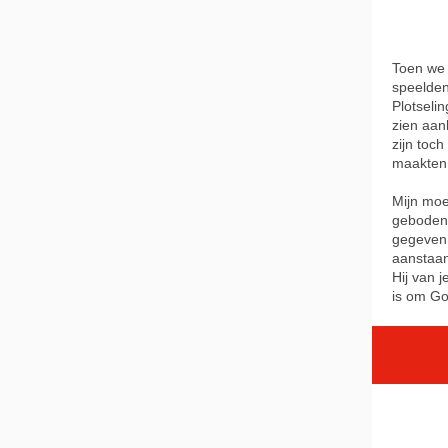
Toen we 
speelden
Plotseli
zien aan
zijn toc
maakten 
Mijn moe
geboden 
gegeven 
aanstaan
Hij van 
is om Go