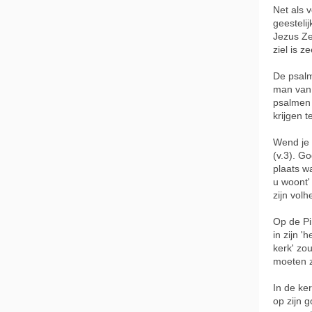
Net als 
geestelij
Jezus Ze
ziel is z
De psalm
man van 
psalmen 
krijgen 
Wend je 
(v.3). Go
plaats w
u woont'
zijn vol
Op de Pi
in zijn 
kerk' zou
moeten z
In de ke
op zijn 