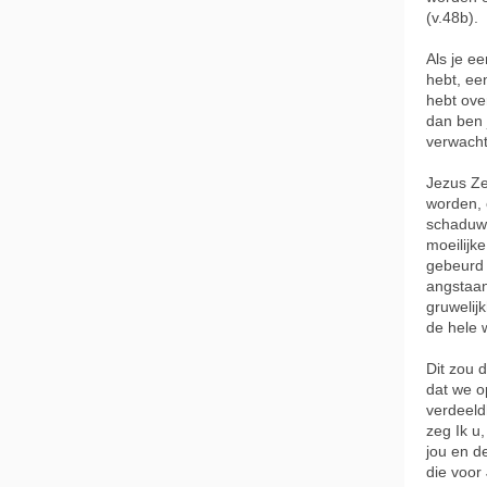
(v.48b).
Als je e
hebt, ee
hebt ove
dan ben 
verwacht
Jezus Ze
worden, e
schaduw 
moeilijke
gebeurd w
angstaan
gruwelij
de hele 
Dit zou 
dat we op
verdeeld
zeg Ik u
jou en d
die voor