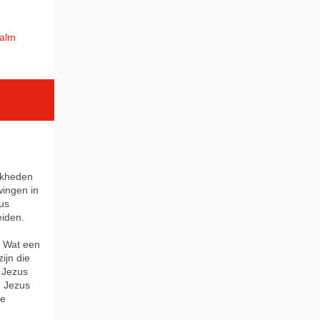
salm
ijkheden
wingen in
zus
eiden.
. Wat een
ijn die
t Jezus
n Jezus
te