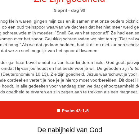
9 april - dag 99
nog klein waren, gingen mijn zus en ik samen met onze ouders pickni
 op een oud treinspoor waarvan we dachten dat het niet meer werd geb
ng schreeuwde mijn moeder: “Snel! Ga van het spoor af!” Ze had een sn
komen over het spoor. Gelukkig schreeuwden we niet terug: “Dat zal w
h niet bang.” Als we dat gedaan hadden, had ik dit nu niet kunnen schrij
dat we zo snel mogelijk van het spoor af kwamen.
der gaf haar bevel omdat ze van haar kinderen hield. God geeft jou zij
omdat Hij van jou houdt en het beste voor je wil. De geboden zijn '
u t
(Deuteronomium 10:13). Zie zijn goedheid. Jezus waarschuwt je voor 
de oordeel en vertelt je hoe je je hierop moet voorbereiden. Dit doet H
je houdt. In alle gedeelten voor vandaag zien we dat gehoorzaamheid 
ds goedheid te ervaren en zijn zegen aan te trekken als een magneet.
■
Psalm 43:1-5
De nabijheid van God