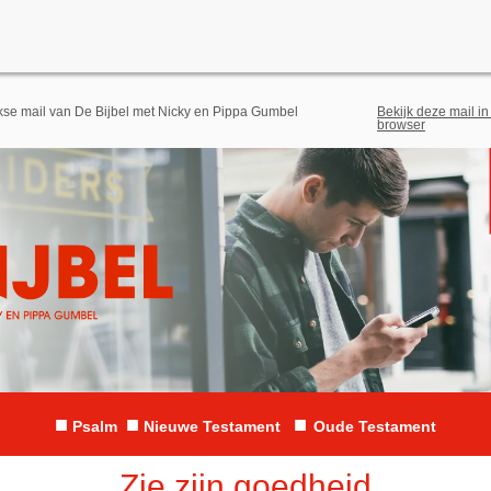
jkse mail van De Bijbel met Nicky en Pippa Gumbel
Bekijk deze mail in
browser
■
■
■
Psalm
Nieuwe Testament
Oude Testament
Zie zijn goedheid