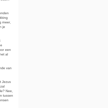
ienden
ikking
og meer,
n je
t
de
voor een
het al
onde van
t Jezus
 zal
de? Nee,
an tussen
mensen