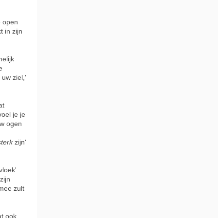
e open
 in zijn
elijk
e
uw ziel,'
at
oel je je
uw ogen
sterk
zijn'
vloek'
zijn
mee zult
at ook