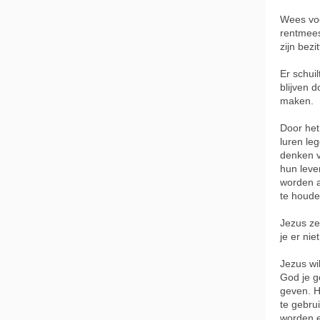
Wees voo
rentmeest
zijn bezi
Er schui
blijven d
maken.
Door het
luren leg
denken v
hun leve
worden a
te houde
Jezus zeg
je er nie
Jezus wi
God je g
geven. H
te gebru
worden e