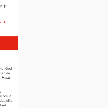
elijk
ruik
eid. God
eten de
t.
Houd
e
je om je
at jullie
r bed