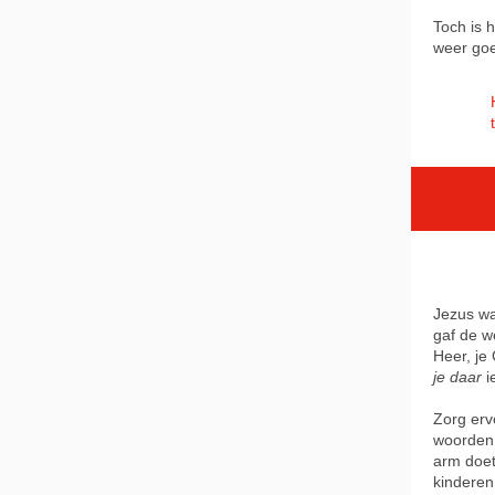
Toch is 
weer goe
Jezus wa
gaf de we
Heer, je
je daar
i
Zorg erv
woorden 
arm doet
kinderen