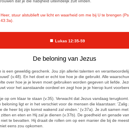
rouwen dat je die nabijheid uiteindelijk zult vinden.
Heer, stuur alstublieft uw licht en waarheid om me bij U te brengen (P
43:3a).
■
Lukas 12:35-59
De beloning van Jezus
n is een geweldig geschenk. Jou zijn allerlei talenten en verantwoordel
ouwd' (v.48). En het doet er echt toe hoe je die gebruikt. Alle waarschu
elte over hoe je je leven moet gebruiken worden gegeven uit liefde. Je
wt voor het aanstaande oordeel en zegt hoe je je hierop kunt voorber
t je op om klaar te staan (v.35). Verwacht dat Jezus vandaag terugkomt
 beloning ligt er in het verschiet voor de mensen die klaarstaan: 'Zalig z
ie de heer bij zijn komst wakend zal vinden.' (v.37a). Je zult samen me
l zitten en eten en Hij zal je dienen (v.37b). De goedheid en genade va
a niet te bevatten. Hij draait de rollen om op een manier die bij de mees
niet eens zou opkomen.