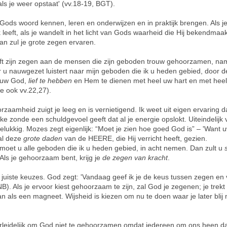
als je weer opstaat' (vv.18-19, BGT).
Gods woord kennen, leren en onderwijzen en in praktijk brengen. Als j
k leeft, als je wandelt in het licht van Gods waarheid die Hij bekendmaakt
an zul je grote zegen ervaren.
oft zijn zegen aan de mensen die zijn geboden trouw gehoorzamen, nam
 u nauwgezet luistert naar mijn geboden die ik u heden gebied, door d
uw God,
lief te hebben
en Hem te dienen met heel uw hart en met heel 
ie ook vv.22,27).
zaamheid zuigt je leeg en is vernietigend. Ik weet uit eigen ervaring d
jke zonde een schuldgevoel geeft dat al je energie opslokt. Uiteindelijk v
lukkig. Mozes zegt eigenlijk: “Moet je zien hoe goed God is” – 'Want 
al deze
grote daden
van de HEERE, die Hij verricht heeft, gezien.
oet u alle geboden die ik u heden gebied, in acht nemen. Dan zult u
 Als je gehoorzaam bent, krijg je
de zegen van kracht
.
juiste keuzes. God zegt: 'Vandaag geef ik je de keus tussen zegen en 
B). Als je ervoor kiest gehoorzaam te zijn, zal God je zegenen; je trekt 
n als een magneet. Wijsheid is kiezen om nu te doen waar je later blij 
erleidelijk om God niet te gehoorzamen omdat iedereen om ons heen d