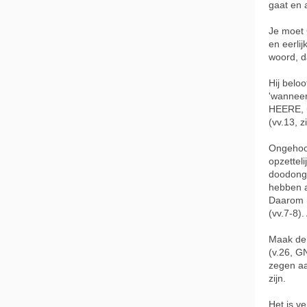
gaat en 
Je moet 
en eerlij
woord, d
Hij belo
'wanneer
HEERE, 
(vv.13, z
Ongehoor
opzetteli
doodonge
hebben 
Daarom m
(vv.7-8).
Maak de 
(v.26, GN
zegen aa
zijn.
Het is v