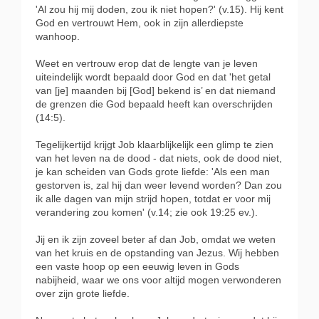
'Al zou hij mij doden, zou ik niet hopen?' (v.15). Hij kent
God en vertrouwt Hem, ook in zijn allerdiepste
wanhoop.
Weet en vertrouw erop dat de lengte van je leven
uiteindelijk wordt bepaald door God en dat 'het getal
van [je] maanden bij [God] bekend is’ en dat niemand
de grenzen die God bepaald heeft kan overschrijden
(14:5).
Tegelijkertijd krijgt Job klaarblijkelijk een glimp te zien
van het leven na de dood - dat niets, ook de dood niet,
je kan scheiden van Gods grote liefde: 'Als een man
gestorven is, zal hij dan weer levend worden? Dan zou
ik alle dagen van mijn strijd hopen, totdat er voor mij
verandering zou komen' (v.14; zie ook 19:25 ev.).
Jij en ik zijn zoveel beter af dan Job, omdat we weten
van het kruis en de opstanding van Jezus. Wij hebben
een vaste hoop op een eeuwig leven in Gods
nabijheid, waar we ons voor altijd mogen verwonderen
over zijn grote liefde.