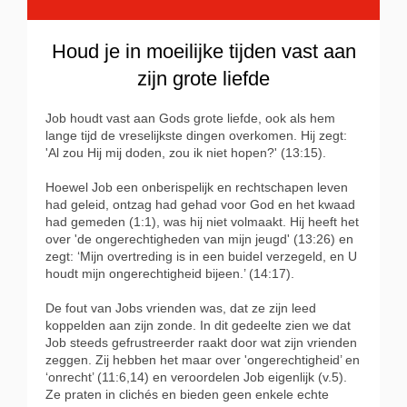
Houd je in moeilijke tijden vast aan
zijn grote liefde
Job houdt vast aan Gods grote liefde, ook als hem
lange tijd de vreselijkste dingen overkomen. Hij zegt:
'Al zou Hij mij doden, zou ik niet hopen?' (13:15).
Hoewel Job een onberispelijk en rechtschapen leven
had geleid, ontzag had gehad voor God en het kwaad
had gemeden (1:1), was hij niet volmaakt. Hij heeft het
over 'de ongerechtigheden van mijn jeugd' (13:26) en
zegt: ‘Mijn overtreding is in een buidel verzegeld, en U
houdt mijn ongerechtigheid bijeen.’ (14:17).
De fout van Jobs vrienden was, dat ze zijn leed
koppelden aan zijn zonde. In dit gedeelte zien we dat
Job steeds gefrustreerder raakt door wat zijn vrienden
zeggen. Zij hebben het maar over 'ongerechtigheid’ en
‘onrecht’ (11:6,14) en veroordelen Job eigenlijk (v.5).
Ze praten in clichés en bieden geen enkele echte