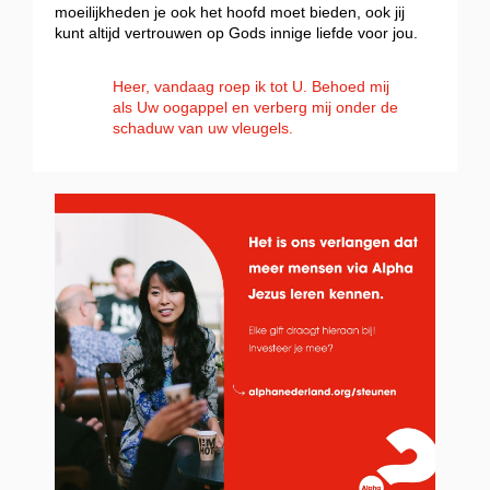
moeilijkheden je ook het hoofd moet bieden, ook jij
kunt altijd vertrouwen op Gods innige liefde voor jou.
Heer, vandaag roep ik tot U. Behoed mij
als Uw oogappel en verberg mij onder de
schaduw van uw vleugels.