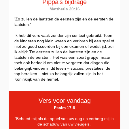
Pippa's bijdrage
Mattheüs 20:16
'Zo zullen de laatsten de eersten zijn en de eersten de
laatsten.'
Ik heb dit vers vaak zonder zijn context gebruikt. Toen
de kinderen nog klein waren en verloren bij een spel of
niet zo goed scoorden bij een examen of wedstrijd, zei
ik altijd: 'De eersten zullen de laatsten zijn en de
laatsten de eersten.' Het was een soort grapje, maar
toch ook bedoeld om niet te vergeten dat dingen die
belangrijk vinden in dit leven – succes, prestaties, de
top bereiken – niet zo belangrijk zullen zijn in het
Koninkrijk van de hemel.
Vers voor vandaag
Psalm 17:8
'Behoed mij als de appel van uw oog en verberg mij in
de schaduw van uw vleugels.'