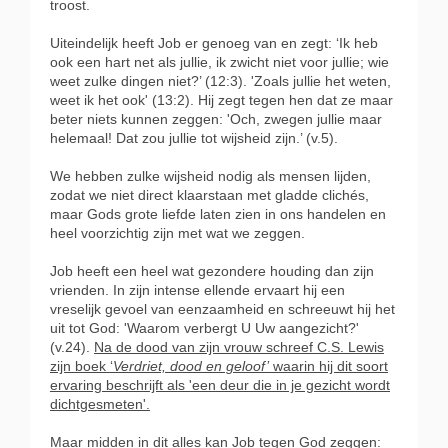
troost.
Uiteindelijk heeft Job er genoeg van en zegt: ‘Ik heb
ook een hart net als jullie, ik zwicht niet voor jullie; wie
weet zulke dingen niet?’ (12:3). 'Zoals jullie het weten,
weet ik het ook' (13:2). Hij zegt tegen hen dat ze maar
beter niets kunnen zeggen: 'Och, zwegen jullie maar
helemaal! Dat zou jullie tot wijsheid zijn.’ (v.5).
We hebben zulke wijsheid nodig als mensen lijden,
zodat we niet direct klaarstaan met gladde clichés,
maar Gods grote liefde laten zien in ons handelen en
heel voorzichtig zijn met wat we zeggen.
Job heeft een heel wat gezondere houding dan zijn
vrienden. In zijn intense ellende ervaart hij een
vreselijk gevoel van eenzaamheid en schreeuwt hij het
uit tot God: 'Waarom verbergt U Uw aangezicht?'
(v.24).
Na de dood van zijn vrouw schreef C.S. Lewis
zijn boek ‘
Verdriet, dood en geloof’
waarin hij dit soort
ervaring beschrijft als 'een deur die in je gezicht wordt
dichtgesmeten'.
Maar midden in dit alles kan Job tegen God zeggen: