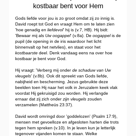
kostbaar bent voor Hem
Gods liefde voor jou is zo groot omdat zij zo innig is.
David roept tot God en vraagt Hem om te laten zien
'hoe genadig en
liefdevol
' hij is (v.7, HB). Hij bidt:
'Bewaar mij als
Uw oogappel
' (v.8a). De
oogappel
is de
pupil (de opening in de iris waardoor het licht
binnenvalt op het netvlies), en staat voor het
kostbaarste
deel. Denk vandaag eens na over hoe
kostbaar je bent voor God.
Hij vraagt: 'Verberg mij onder
de schaduw van Uw
vleugels
' (v.8b). Ook dit spreekt van Gods liefde,
nabijheid en bescherming. Jezus gebruikte deze
beelden toen Hij naar het volk in Jeruzalem keek vlak
voordat Hij gekruisigd zou worden. Hij verlangde
ernaar dat zij zich onder
zijn vleugels
zouden
verzamelen (Mattheüs 23:37).
David wordt omringd door 'goddelozen' (Psalm 17:9),
mensen met gevoelloze en afgesloten harten die trots
tegen hem spreken (v.10). In je leven kun je letterlijk
tegenover vijanden komen te staan. Welke