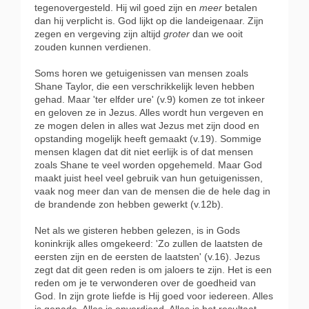
tegenovergesteld. Hij wil goed zijn en
meer
betalen
dan hij verplicht is. God lijkt op die landeigenaar. Zijn
zegen en vergeving zijn altijd
groter
dan we ooit
zouden kunnen verdienen.
Soms horen we getuigenissen van mensen zoals
Shane Taylor, die een verschrikkelijk leven hebben
gehad. Maar 'ter elfder ure' (v.9) komen ze tot inkeer
en geloven ze in Jezus. Alles wordt hun vergeven en
ze mogen delen in alles wat Jezus met zijn dood en
opstanding mogelijk heeft gemaakt (v.19). Sommige
mensen klagen dat dit niet eerlijk is of dat mensen
zoals Shane te veel worden opgehemeld. Maar God
maakt juist heel veel gebruik van hun getuigenissen,
vaak nog meer dan van de mensen die de hele dag in
de brandende zon hebben gewerkt (v.12b).
Net als we gisteren hebben gelezen, is in Gods
koninkrijk alles omgekeerd: 'Zo zullen de laatsten de
eersten zijn en de eersten de laatsten' (v.16). Jezus
zegt dat dit geen reden is om jaloers te zijn. Het is een
reden om je te verwonderen over de goedheid van
God. In zijn grote liefde is Hij goed voor iedereen. Alles