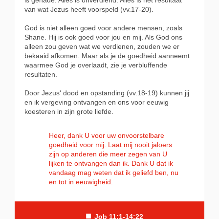
is genade. Alles is onverdiend. Alles is het resultaat
van wat Jezus heeft voorspeld (vv.17-20).
God is niet alleen goed voor andere mensen, zoals
Shane. Hij is ook goed voor jou en mij. Als God ons
alleen zou geven wat we verdienen, zouden we er
bekaaid afkomen. Maar als je de goedheid aanneemt
waarmee God je overlaadt, zie je verbluffende
resultaten.
Door Jezus' dood en opstanding (vv.18-19) kunnen jij
en ik vergeving ontvangen en ons voor eeuwig
koesteren in zijn grote liefde.
Heer, dank U voor uw onvoorstelbare
goedheid voor mij. Laat mij nooit jaloers
zijn op anderen die meer zegen van U
lijken te ontvangen dan ik. Dank U dat ik
vandaag mag weten dat ik geliefd ben, nu
en tot in eeuwigheid.
■
Job 11:1-14:22