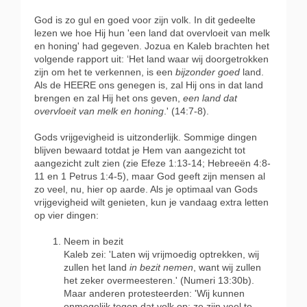
God is zo gul en goed voor zijn volk. In dit gedeelte
lezen we hoe Hij hun 'een land dat overvloeit van melk
en honing' had gegeven. Jozua en Kaleb brachten het
volgende rapport uit:
‘
Het land waar wij doorgetrokken
zijn om het te verkennen, is een
bijzonder goed
land.
Als de HEERE ons genegen is, zal Hij ons in dat land
brengen en zal Hij het ons geven,
een land dat
overvloeit van melk en honing
.' (14:7-8).
Gods vrijgevigheid is uitzonderlijk. Sommige dingen
blijven bewaard totdat je Hem van aangezicht tot
aangezicht zult zien (zie Efeze 1:13-14; Hebreeën 4:8-
11 en 1 Petrus 1:4-5), maar God geeft zijn mensen al
zo veel, nu, hier op aarde. Als je optimaal van Gods
vrijgevigheid wilt genieten, kun je vandaag extra letten
op vier dingen:
Neem in bezit
Kaleb zei: 'Laten wij vrijmoedig optrekken, wij
zullen het land
in bezit nemen
, want wij zullen
het zeker overmeesteren.' (Numeri 13:30b).
Maar anderen protesteerden: 'Wij kunnen
onmogelijk tegen dat volk op; ze zijn veel te