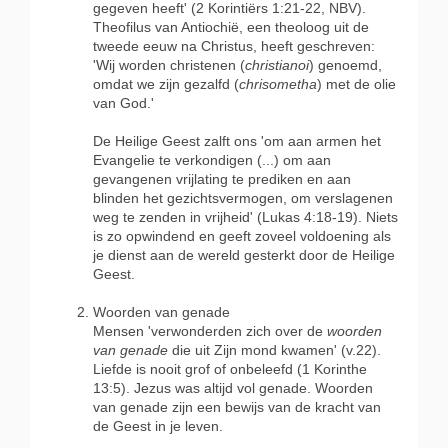
gegeven heeft' (2 Korintiërs 1:21-22, NBV).
Theofilus van Antiochië, een theoloog uit de
tweede eeuw na Christus, heeft geschreven:
'Wij worden christenen (
christianoi
) genoemd,
omdat we zijn gezalfd (
chrisometha
) met de olie
van God.'
De Heilige Geest zalft ons 'om aan armen het
Evangelie te verkondigen (...) om aan
gevangenen vrijlating te prediken en aan
blinden het gezichtsvermogen, om verslagenen
weg te zenden in vrijheid' (Lukas 4:18-19). Niets
is zo opwindend en geeft zoveel voldoening als
je dienst aan de wereld gesterkt door de Heilige
Geest.
Woorden van genade
Mensen 'verwonderden zich over de
woorden
van genade
die uit Zijn mond kwamen' (v.22).
Liefde is nooit grof of onbeleefd (1 Korinthe
13:5). Jezus was altijd vol genade. Woorden
van genade zijn een bewijs van de kracht van
de Geest in je leven.