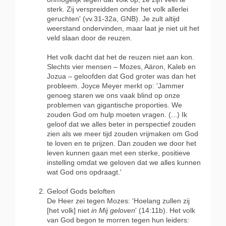
sterk. Zij verspreidden onder het volk allerlei
geruchten' (vv.31-32a, GNB). Je zult altijd
weerstand ondervinden, maar laat je niet uit het
veld slaan door de reuzen.
Het volk dacht dat het de reuzen niet aan kon.
Slechts vier mensen – Mozes, Aäron, Kaleb en
Jozua – geloofden dat God groter was dan het
probleem. Joyce Meyer merkt op: 'Jammer
genoeg staren we ons vaak blind op onze
problemen van gigantische proporties. We
zouden God om hulp moeten vragen. (...) Ik
geloof dat we alles beter in perspectief zouden
zien als we meer tijd zouden vrijmaken om God
te loven en te prijzen. Dan zouden we door het
leven kunnen gaan met een sterke, positieve
instelling omdat we geloven dat we alles kunnen
wat God ons opdraagt.'
Geloof Gods beloften
De Heer zei tegen Mozes: 'Hoelang zullen zij
[het volk] niet
in Mij geloven
' (14:11b). Het volk
van God begon te morren tegen hun leiders: