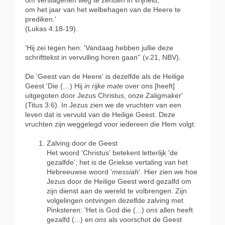
om verslagenen weg te zenden in vrijheid,
om het jaar van het welbehagen van de Heere te
prediken.'
(Lukas 4:18-19).
'Hij zei tegen hen: 'Vandaag hebben jullie deze
schrifttekst in vervulling horen gaan'' (v.21, NBV).
De 'Geest van de Heere' is dezelfde als de Heilige
Geest 'Die (…) Hij
in rijke mate
over ons [heeft]
uitgegoten door Jezus Christus, onze Zaligmaker'
(Titus 3:6). In Jezus zien we de vruchten van een
leven dat is vervuld van de Heilige Geest. Deze
vruchten zijn weggelegd voor iedereen die Hem volgt:
Zalving door de Geest
Het woord 'Christus' betekent letterlijk 'de
gezalfde'; het is de Griekse vertaling van het
Hebreeuwse woord '
messiah
'. Hier zien we hoe
Jezus door de Heilige Geest werd gezalfd om
zijn dienst aan de wereld te volbrengen. Zijn
volgelingen ontvingen dezelfde zalving met
Pinksteren: 'Het is God die (...)
ons
allen heeft
gezalfd (...) en
ons
als voorschot de Geest