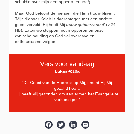
schuldig over mijn gemopper af en toe!)
Maar God beloont de mensen die Hem trouw blijven:
'Mijn dienaar Kaleb is daarentegen met een andere
geest vervuld. Hij heeft Mij
trouw gehoorzaamd
' (v.24,
HB). Laten we stoppen met mopperen en onze
cynische houding en God vol overgave en
enthousiasme volgen.
Vers voor vandaag
Lukas 4:18a
'De Geest van de Heere is op Mij, omdat Hij Mij
gezalfd heeft.
Hij heeft Mij gezonden om aan armen het Evangelie te
verkondigen.'