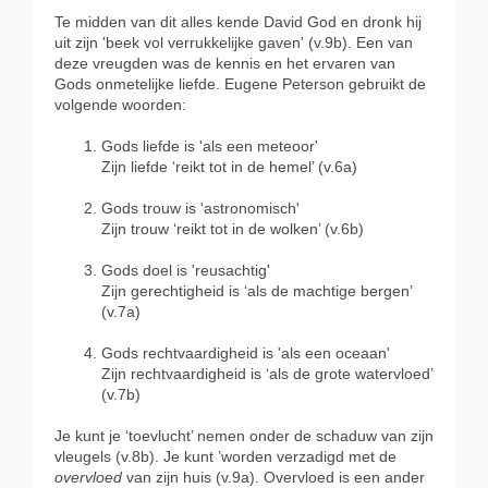
Te midden van dit alles kende David God en dronk hij
uit zijn 'beek vol verrukkelijke gaven' (v.9b). Een van
deze vreugden was de kennis en het ervaren van
Gods onmetelijke liefde. Eugene Peterson gebruikt de
volgende woorden:
Gods liefde is 'als een meteoor'
Zijn liefde ‘reikt tot in de hemel’ (v.6a)
Gods trouw is 'astronomisch'
Zijn trouw ‘reikt tot in de wolken’ (v.6b)
Gods doel is 'reusachtig'
Zijn gerechtigheid is ‘als de machtige bergen’
(v.7a)
Gods rechtvaardigheid is 'als een oceaan'
Zijn rechtvaardigheid is ‘als de grote watervloed’
(v.7b)
Je kunt je ‘toevlucht’ nemen onder de schaduw van zijn
vleugels (v.8b). Je kunt ’worden verzadigd met de
overvloed
van zijn huis (v.9a). Overvloed is een ander