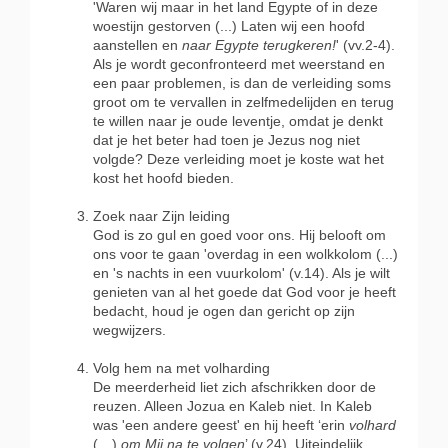
'Waren wij maar in het land Egypte of in deze
woestijn gestorven (...) Laten wij een hoofd
aanstellen en
naar Egypte terugkeren!
' (vv.2-4).
Als je wordt geconfronteerd met weerstand en
een paar problemen, is dan de verleiding soms
groot om te vervallen in zelfmedelijden en terug
te willen naar je oude leventje, omdat je denkt
dat je het beter had toen je Jezus nog niet
volgde? Deze verleiding moet je koste wat het
kost het hoofd bieden.
Zoek naar Zijn leiding
God is zo gul en goed voor ons. Hij belooft om
ons voor te gaan 'overdag in een wolkkolom (...)
en 's nachts in een vuurkolom' (v.14). Als je wilt
genieten van al het goede dat God voor je heeft
bedacht, houd je ogen dan gericht op zijn
wegwijzers.
Volg hem na met volharding
De meerderheid liet zich afschrikken door de
reuzen. Alleen Jozua en Kaleb niet. In Kaleb
was 'een andere geest' en hij heeft ‘erin
volhard
(…)
om Mij na te volgen
’ (v.24). Uiteindelijk