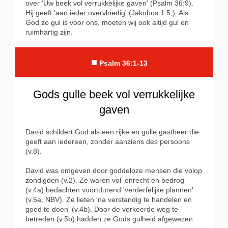
over 'Uw beek vol verrukkelijke gaven' (Psalm 36:9).
Hij geeft 'aan ieder overvloedig' (Jakobus 1:5,). Als
God zo gul is voor ons, moeten wij ook altijd gul en
ruimhartig zijn.
■
Psalm 36:1-13
Gods gulle beek vol verrukkelijke
gaven
David schildert God als een rijke en gulle gastheer die
geeft aan iedereen, zonder aanziens des persoons
(v.8).
David was omgeven door goddeloze mensen die volop
zondigden (v.2). Ze waren vol ‘onrecht en bedrog’
(v.4a) bedachten voortdurend 'verderfelijke plannen'
(v.5a, NBV). Ze lieten 'na verstandig te handelen en
goed te doen' (v.4b). Door de verkeerde weg te
betreden (v.5b) hadden ze Gods gulheid afgewezen.