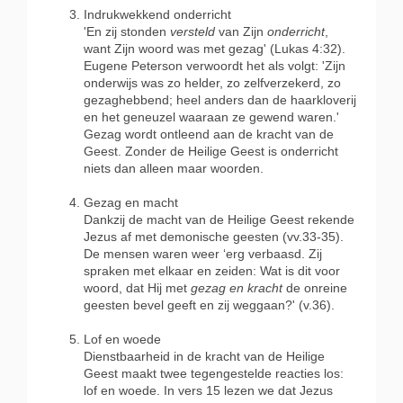
Indrukwekkend onderricht
'En zij stonden
versteld
van Zijn
onderricht
,
want Zijn woord was met gezag' (Lukas 4:32).
Eugene Peterson verwoordt het als volgt: 'Zijn
onderwijs was zo helder, zo zelfverzekerd, zo
gezaghebbend; heel anders dan de haarkloverij
en het geneuzel waaraan ze gewend waren.'
Gezag wordt ontleend aan de kracht van de
Geest. Zonder de Heilige Geest is onderricht
niets dan alleen maar woorden.
Gezag en macht
Dankzij de macht van de Heilige Geest rekende
Jezus af met demonische geesten (vv.33-35).
De mensen waren weer ‘erg verbaasd. Zij
spraken met elkaar en zeiden: Wat is dit voor
woord, dat Hij met
gezag en kracht
de onreine
geesten bevel geeft en zij weggaan?' (v.36).
Lof en woede
Dienstbaarheid in de kracht van de Heilige
Geest maakt twee tegengestelde reacties los:
lof en woede. In vers 15 lezen we dat Jezus