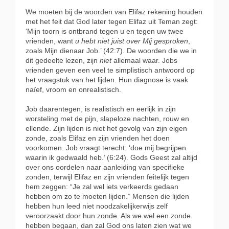
We moeten bij de woorden van Elifaz rekening houden
met het feit dat God later tegen Elifaz uit Teman zegt:
‘Mijn toorn is ontbrand tegen u en tegen uw twee
vrienden, want
u hebt niet juist over Mij gesproken
,
zoals Mijn dienaar Job.’ (42:7). De woorden die we in
dit gedeelte lezen, zijn
niet
allemaal waar. Jobs
vrienden geven een veel te simplistisch antwoord op
het vraagstuk van het lijden. Hun diagnose is vaak
naïef, vroom en onrealistisch.
Job daarentegen, is realistisch en eerlijk in zijn
worsteling met de pijn, slapeloze nachten, rouw en
ellende. Zijn lijden is niet het gevolg van zijn eigen
zonde, zoals Elifaz en zijn vrienden het doen
voorkomen. Job vraagt terecht: ‘doe mij begrijpen
waarin ik gedwaald heb.’ (6:24). Gods Geest zal altijd
over ons oordelen naar aanleiding van specifieke
zonden, terwijl Elifaz en zijn vrienden feitelijk tegen
hem zeggen: “Je zal wel iets verkeerds gedaan
hebben om zo te moeten lijden.” Mensen die lijden
hebben hun leed niet noodzakelijkerwijs zelf
veroorzaakt door hun zonde. Als we wel een zonde
hebben begaan, dan zal God ons laten zien wat we