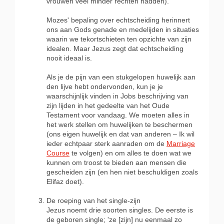
vrouwen veel minder rechten hadden).
Mozes' bepaling over echtscheiding herinnert
ons aan Gods genade en medelijden in situaties
waarin we tekortschieten ten opzichte van zijn
idealen. Maar Jezus zegt dat echtscheiding
nooit ideaal is.
Als je de pijn van een stukgelopen huwelijk aan
den lijve hebt ondervonden, kun je je
waarschijnlijk vinden in Jobs beschrijving van
zijn lijden in het gedeelte van het Oude
Testament voor vandaag. We moeten alles in
het werk stellen om huwelijken te beschermen
(ons eigen huwelijk en dat van anderen – Ik wil
ieder echtpaar sterk aanraden om de
Marriage
Course
te volgen) en om alles te doen wat we
kunnen om troost te bieden aan mensen die
gescheiden zijn (en hen niet beschuldigen zoals
Elifaz doet).
De roeping van het single-zijn
Jezus noemt drie soorten singles. De eerste is
de geboren single; 'ze [zijn] nu eenmaal zo