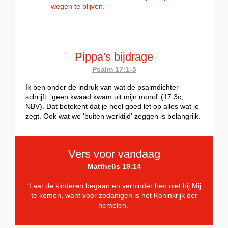
wegen te blijven.
Pippa's bijdrage
Psalm 17:1-5
Ik ben onder de indruk van wat de psalmdichter
schrijft: 'geen kwaad kwam uit mijn mond' (17:3c,
NBV). Dat betekent dat je heel goed let op alles wat je
zegt. Ook wat we 'buiten werktijd' zeggen is belangrijk.
Vers voor vandaag
Mattheüs 19:14
‘Laat de kinderen begaan en verhinder hen niet bij Mij
te komen, want voor zodanigen is het Koninkrijk der
hemelen.’