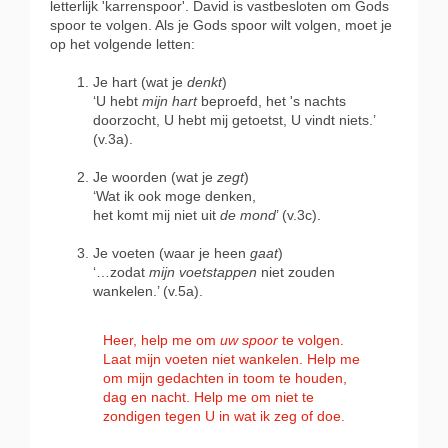
letterlijk 'karrenspoor'. David is vastbesloten om Gods
spoor te volgen. Als je Gods spoor wilt volgen, moet je
op het volgende letten:
Je hart (wat je
denkt
)
‘U hebt
mijn hart
beproefd, het 's nachts
doorzocht, U hebt mij getoetst, U vindt niets.’
(v.3a).
Je woorden (wat je
zegt
)
‘Wat ik ook moge denken,
h
et komt mij niet uit
de mond
’ (v.3c).
Je voeten (waar je heen
gaat
)
‘…zodat
mijn voetstappen
niet zouden
wankelen.’ (v.5a).
Heer, help me om
uw spoor
te volgen.
Laat mijn voeten niet wankelen. Help me
om mijn gedachten in toom te houden,
dag en nacht. Help me om niet te
zondigen tegen U in wat ik zeg of doe.