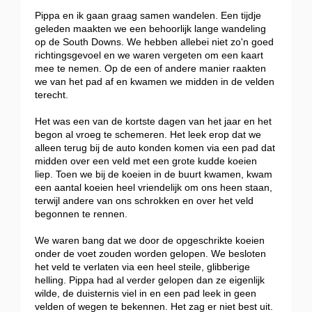
Pippa en ik gaan graag samen wandelen. Een tijdje
geleden maakten we een behoorlijk lange wandeling
op de South Downs. We hebben allebei niet zo'n goed
richtingsgevoel en we waren vergeten om een kaart
mee te nemen. Op de een of andere manier raakten
we van het pad af en kwamen we midden in de velden
terecht.
Het was een van de kortste dagen van het jaar en het
begon al vroeg te schemeren. Het leek erop dat we
alleen terug bij de auto konden komen via een pad dat
midden over een veld met een grote kudde koeien
liep. Toen we bij de koeien in de buurt kwamen, kwam
een aantal koeien heel vriendelijk om ons heen staan,
terwijl andere van ons schrokken en over het veld
begonnen te rennen.
We waren bang dat we door de opgeschrikte koeien
onder de voet zouden worden gelopen. We besloten
het veld te verlaten via een heel steile, glibberige
helling. Pippa had al verder gelopen dan ze eigenlijk
wilde, de duisternis viel in en een pad leek in geen
velden of wegen te bekennen. Het zag er niet best uit.