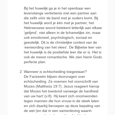
Bij het huwelijk ga je in het openbaar een
levenslange verbintenis met een partner aan
die zelfs vóór de band met je ouders komt. Bij
het huwelijk word je één met je partner; het
Hebreeuwse woord betekent letterlijk aan elkaar
'gelijmd', niet alleen in de lichamelijke zin, maar
ook emotioneel, psychologisch, sociaal en
geestelijk. Dit is de christelijke context van de
'eenwording van het vlees'. De Bijbelse leer van
het huwelijk is de positiefste leer die er is. Het is
ook de meest romantische. We zien hierin Gods
perfecte plan.
Wanneer is echtscheiding toegestaan?
De Farizeeën blijven doorvragen over
echtscheiding. Ze noemen het voorschrift van
Mozes (Mattheüs 19:7). Jezus reageert hierop
dat Mozes het toestond vanwege de hardheid
van uw hart’ (v.8). Hij keert zich onomwonden
tegen mannen die hun vrouw in de steek laten
en zich daarbij beroepen op deze bepaling van
de wet (en dat in een samenleving waarin