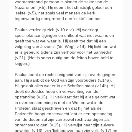
vooraanstaand persoon is binnen de sekte van de
Nazarenen' (v.5). Hij noemt het christelijk geloof een
'sekte' (v.5), net zoals veel mensen de kerk
tegenwoordig denigrerend een 'sekte' noemen.
Paulus verdedigt zich (v.10 e.v.). Hij weerlegt
specifieke aantijgingen en ontkent wat niet waar is en
geeft toe wat wel waar is. Hij geeft toe dat hij een
volgeling van Jezus is ('de Weg', v.14). Hij licht toe wat
er is gebeurd tijdens zijn verhoor voor het Sanhedrin
(v.21). (Het is soms nuttig om de feiten boven tafel te
krijgen.)
Paulus toont de rechtzinnigheid van zijn overtuigingen
aan. Hij aanbidt de God van zijn voorouders (v.14a).
Hij gelooft alles wat er in de Schriften staat (v.14b). Hij
deelt de Joodse hoop en verwachting van de
opstanding (v.15). Hij verklaart dat hij alles gelooft wat
in overeenstemming is met de Wet en wat in de
Profeten staat geschreven en dat hij net als de
Farizeeën hoopt en verwacht 'dat er een opstanding
van de doden zal zijn van zowel rechtvaardigen als
onrechtvaardigen' (v.15). Hij verwijst naar zijn zuivere
geweten (v.16), zijn 'liefdegaven aan zijn volk' (v.17) en