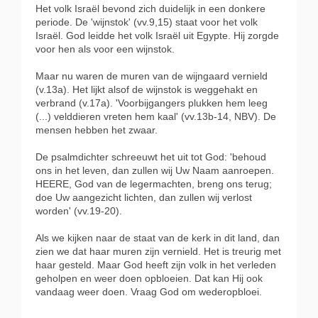
Het volk Israël bevond zich duidelijk in een donkere
periode. De 'wijnstok' (vv.9,15) staat voor het volk
Israël. God leidde het volk Israël uit Egypte. Hij zorgde
voor hen als voor een wijnstok.
Maar nu waren de muren van de wijngaard vernield
(v.13a). Het lijkt alsof de wijnstok is weggehakt en
verbrand (v.17a). 'Voorbijgangers plukken hem leeg
(...) velddieren vreten hem kaal' (vv.13b-14, NBV). De
mensen hebben het zwaar.
De psalmdichter schreeuwt het uit tot God: 'behoud
ons in het leven, dan zullen wij Uw Naam aanroepen.
HEERE, God van de legermachten, breng ons terug;
doe Uw aangezicht lichten, dan zullen wij verlost
worden' (vv.19-20).
Als we kijken naar de staat van de kerk in dit land, dan
zien we dat haar muren zijn vernield. Het is treurig met
haar gesteld. Maar God heeft zijn volk in het verleden
geholpen en weer doen opbloeien. Dat kan Hij ook
vandaag weer doen. Vraag God om wederopbloei.