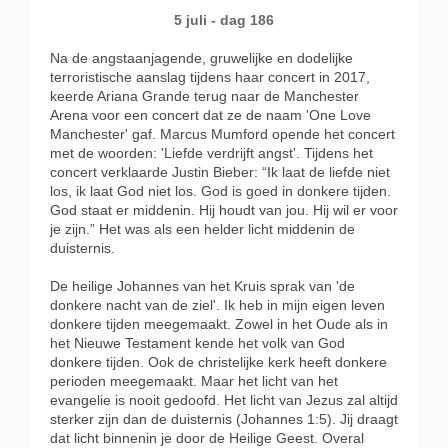
5 juli - dag 186
Na de angstaanjagende, gruwelijke en dodelijke
terroristische aanslag tijdens haar concert in 2017,
keerde Ariana Grande terug naar de Manchester
Arena voor een concert dat ze de naam 'One Love
Manchester' gaf. Marcus Mumford opende het concert
met de woorden: 'Liefde verdrijft angst'. Tijdens het
concert verklaarde Justin Bieber: “Ik laat de liefde niet
los, ik laat God niet los. God is goed in donkere tijden.
God staat er middenin. Hij houdt van jou. Hij wil er voor
je zijn.” Het was als een helder licht middenin de
duisternis.
De heilige Johannes van het Kruis sprak van 'de
donkere nacht van de ziel'. Ik heb in mijn eigen leven
donkere tijden meegemaakt. Zowel in het Oude als in
het Nieuwe Testament kende het volk van God
donkere tijden. Ook de christelijke kerk heeft donkere
perioden meegemaakt. Maar het licht van het
evangelie is nooit gedoofd. Het licht van Jezus zal altijd
sterker zijn dan de duisternis (Johannes 1:5). Jij draagt
dat licht binnenin je door de Heilige Geest. Overal