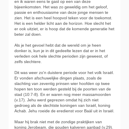
en ik waren eens te gast op een van deze
bijeenkomsten. Het was zo geweldig om het geloof,
passie en enthousiasme van deze jonge mensen te
zien. Het is een heel hoopvol teken voor de toekomst.
Het is een helder licht aan de horizon. Hoe slecht het
er ook uitziet, er is hoop dat de komende generatie het
beter zal doen.
Als je het gevoel hebt dat de wereld om je heen
donker is, kun je in dit gedeelte lezen dat er in het
verleden ook hele slechte perioden zijn geweest, of
zelfs slechtere.
Dit was weer zo'n duistere periode voor het volk Israël.
Er vonden afschuwelijke dingen plaats, zoals de
slachting van zeventig prinsen wier hoofden op twee
hopen ten toon werden gesteld bij de poorten van de
stad (10:7-8). En er waren nog meer massamoorden
(v.17). Jehu werd geprezen omdat hij zich niet
gedroeg als de slechtste koningen van Israël, koning
Achab. Jehu roeide de eredienst voor Baäl uit in Israël.
Maar hij brak niet met de zondige praktijken van
koning Jerobeam, die gouden kalveren aanbad (v.29).