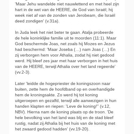
'Maar Jehu wandelde niet nauwlettend en met heel zijn
hart in de wet van de HEERE, de God van Israël; hij
week niet af van de zonden van Jerobeam, die Israël
deed zondigen' (v.31a).
In Juda leek het niet beter te gaan. Atalja probeerde
de hele koninklijke familie uit te moorden (11:1). Maar
God beschermde Joas, net zoals hij Mozes en Jezus
had beschermd: 'Maar Joseba (…) nam Joas (…) En
zij verborgen hem voor Athalia, zodat hij niet gedood
werd. Hij bleef zes jaar met haar verborgen in het huis
van de HEERE, terwijl Athalia over het land regeerde'
(vv.2-3).
Later 'leidde de hogepriester de koningszoon naar
buiten, zette hem de hoofdband op en overhandigde
hem de kroningsakte. Zo werd hij tot koning
uitgeroepen en gezalfd, terwijl alle aanwezigen in hun
handen klapten en riepen: 'Leve de koning!'' (v.12,
NBV). Hierna nam de koning plaats op de troon. 'De
hele bevolking van het land was blij en de stad bleef
rustig, nadat zij Athalia bij het huis van de koning met
het zwaard gedood hadden' (vv.19-20).