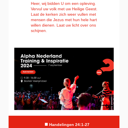
Heer, wij bidden U om een opleving.
Vervul uw volk met uw Heilige Geest.
Laat de kerken zich weer vullen met
mensen die Jezus met hun hele hart
willen dienen. Laat uw licht over ons
schijnen.
■
Handelingen 24:1-27