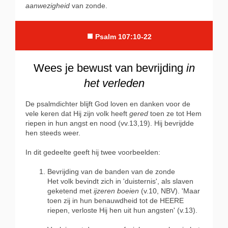
aanwezigheid
van zonde.
■
Psalm 107:10-22
Wees je bewust van bevrijding
in
het verleden
De psalmdichter blijft God loven en danken voor de
vele keren dat Hij zijn volk heeft
gered
toen ze tot Hem
riepen in hun angst en nood (vv.13,19). Hij bevrijdde
hen steeds weer.
In dit gedeelte geeft hij twee voorbeelden:
Bevrijding van de banden van de zonde
Het
volk bevindt zich in 'duisternis', als slaven
geketend met
ijzeren boeien
(v.10, NBV). 'Maar
toen zij in hun benauwdheid tot de HEERE
riepen, verloste Hij hen uit hun angsten' (v.13).