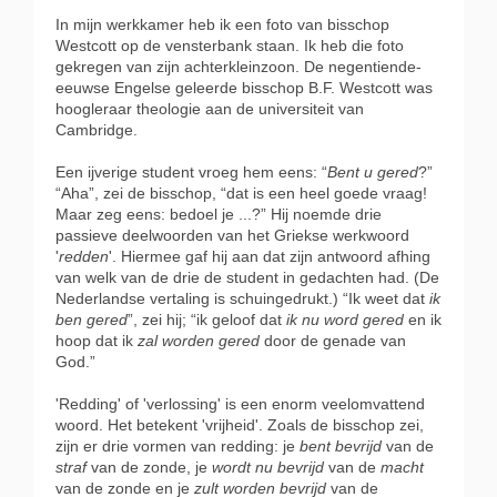
In mijn werkkamer heb ik een foto van bisschop
Westcott op de vensterbank staan. Ik heb die foto
gekregen van zijn achterkleinzoon. De negentiende-
eeuwse Engelse geleerde bisschop B.F. Westcott was
hoogleraar theologie aan de universiteit van
Cambridge.
Een ijverige student vroeg hem eens: “
Bent u gered
?”
“Aha”, zei de bisschop, “dat is een heel goede vraag!
Maar zeg eens: bedoel je ...?” Hij noemde drie
passieve deelwoorden van het Griekse werkwoord
'
redden
'. Hiermee gaf hij aan dat zijn antwoord afhing
van welk van de drie de student in gedachten had. (De
Nederlandse vertaling is schuingedrukt.) “Ik weet dat
ik
ben gered
”, zei hij; “ik geloof dat
ik nu
word gered
en ik
hoop dat ik
zal worden gered
door de genade van
God.”
'Redding' of 'verlossing' is een enorm veelomvattend
woord. Het betekent 'vrijheid'. Zoals de bisschop zei,
zijn er drie vormen van redding: je
bent bevrijd
van de
straf
van de zonde, je
wordt nu bevrijd
van de
macht
van de zonde en je
zult worden bevrijd
van de