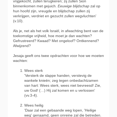
vrijgekocht, zullen terugkeren; zij zullen Sion
binnenkomen met gejuich.
Eeuwige blijdschap
zal op
hun hoofd zijn, vreugde en blijdschap zullen zij
verkrijgen, verdriet en gezucht zullen wegvluchten'
(v.10).
Als je, net als het volk Israël, in afwachting bent van de
toekomstige vrijheid, hoe moet je dan wachten?
Gefrustreerd? Kwaad? Met ongeloof? Ontkennend?
Afwijzend?
Jesaja geeft ons twee opdrachten voor hoe we moeten
wachten:
Wees sterk
'Versterk de slappe handen, verstevig de
wankele knieën; zeg tegen onbedachtzamen
van hart: Wees sterk, wees niet bevreesd! Zie,
uw God! (…) Híj zal komen en u verlossen'
(vv.3-4).
Wees heilig
'Daar zal een gebaande weg lopen, 'Heilige
weg' genaamd, geen onreine zal die betreden.