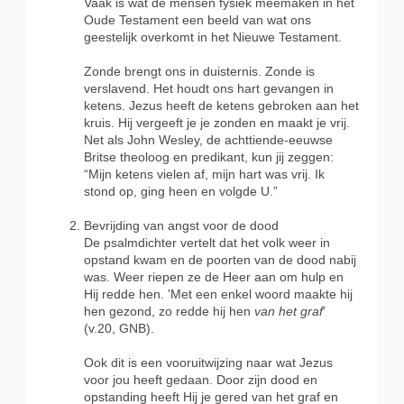
Vaak is wat de mensen fysiek meemaken in het
Oude Testament een beeld van wat ons
geestelijk overkomt in het Nieuwe Testament.
Zonde brengt ons in duisternis. Zonde is
verslavend. Het houdt ons hart gevangen in
ketens. Jezus heeft de ketens gebroken aan het
kruis. Hij vergeeft je je zonden en maakt je vrij.
Net als John Wesley, de achttiende-eeuwse
Britse theoloog en predikant, kun jij zeggen:
“Mijn ketens vielen af, mijn hart was vrij. Ik
stond op, ging heen en volgde U.”
Bevrijding van angst voor de dood
De psalmdichter vertelt dat het volk weer in
opstand kwam en de poorten van de dood nabij
was. Weer riepen ze de Heer aan om hulp en
Hij redde hen. 'Met een enkel woord maakte hij
hen gezond, zo redde hij hen
van het graf
'
(v.20, GNB).
Ook dit is een vooruitwijzing naar wat Jezus
voor jou heeft gedaan. Door zijn dood en
opstanding heeft Hij je gered van het graf en