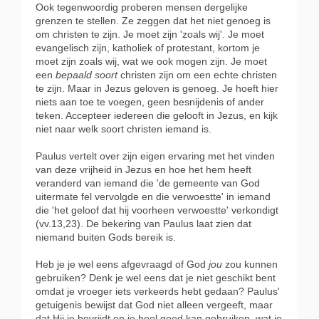
Ook tegenwoordig proberen mensen dergelijke
grenzen te stellen. Ze zeggen dat het niet genoeg is
om christen te zijn. Je moet zijn 'zoals wij'. Je moet
evangelisch zijn, katholiek of protestant, kortom je
moet zijn zoals wij, wat we ook mogen zijn. Je moet
een
bepaald soort
christen zijn om een echte christen
te zijn. Maar in Jezus geloven is genoeg. Je hoeft hier
niets aan toe te voegen, geen besnijdenis of ander
teken. Accepteer iedereen die gelooft in Jezus, en kijk
niet naar welk soort christen iemand is.
Paulus vertelt over zijn eigen ervaring met het vinden
van deze vrijheid in Jezus en hoe het hem heeft
veranderd van iemand die 'de gemeente van God
uitermate fel vervolgde en die verwoestte' in iemand
die 'het geloof dat hij voorheen verwoestte' verkondigt
(vv.13,23). De bekering van Paulus laat zien dat
niemand buiten Gods bereik is.
Heb je je wel eens afgevraagd of God
jou
zou kunnen
gebruiken? Denk je wel eens dat je niet geschikt bent
omdat je vroeger iets verkeerds hebt gedaan? Paulus'
getuigenis bewijst dat God niet alleen vergeeft, maar
dat Hij je bevrijdt en je heel goed kan gebruiken, wat je