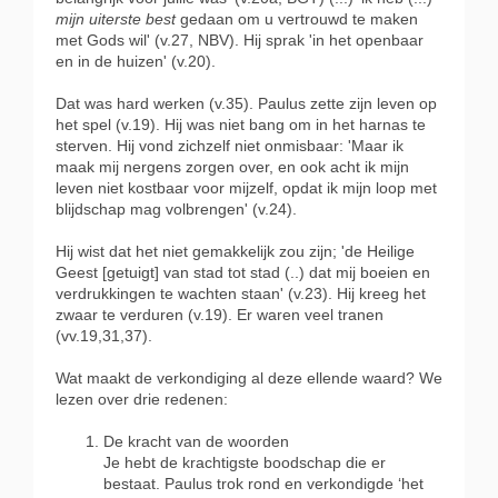
mijn uiterste best
gedaan om u vertrouwd te maken
met Gods wil' (v.27, NBV). Hij sprak 'in het openbaar
en in de huizen' (v.20).
Dat was hard werken (v.35). Paulus zette zijn leven op
het spel (v.19). Hij was niet bang om in het harnas te
sterven. Hij vond zichzelf niet onmisbaar: 'Maar ik
maak mij nergens zorgen over, en ook acht ik mijn
leven niet kostbaar voor mijzelf, opdat ik mijn loop met
blijdschap mag volbrengen' (v.24).
Hij wist dat het niet gemakkelijk zou zijn; 'de Heilige
Geest [getuigt] van stad tot stad (..) dat mij boeien en
verdrukkingen te wachten staan' (v.23). Hij kreeg het
zwaar te verduren (v.19). Er waren veel tranen
(vv.19,31,37).
Wat maakt de verkondiging al deze ellende waard? We
lezen over drie redenen:
De kracht van de woorden
Je hebt de krachtigste boodschap die er
bestaat. Paulus trok rond en verkondigde ‘het