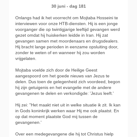
30 juni - dag 181
Onlangs had ik het voorrecht om Mojtaba Hosseini te
interviewen voor onze HTB-diensten. Hij is een jonge
voorganger die op twintigjarige leeftijd gevangen werd
gezet omdat hij huiskerken leidde in Iran. Hij zat
gevangen samen met moordenaars en drugsdealers.
Hij bracht lange perioden in eenzame opsluiting door,
zonder te weten of en wanneer hij zou worden
vrijgelaten.
Mojtaba voelde zich door de Heilige Geest
aangespoord om het goede nieuws van Jezus te
delen. Dus toen de gelegenheid zich voordeed, begon
hij zijn getuigenis en het evangelie met de andere
gevangenen te delen en verkondigde: 'Jezus leeft.'
Hij zei: "Het maakt niet uit in welke situatie ik zit. Ik kan
in Gods koninkrijk werken waar Hij me ook plaatst. En
op dat moment plaatste God mij tussen de
gevangenen.'
Over een medegevangene die hij tot Christus hielp