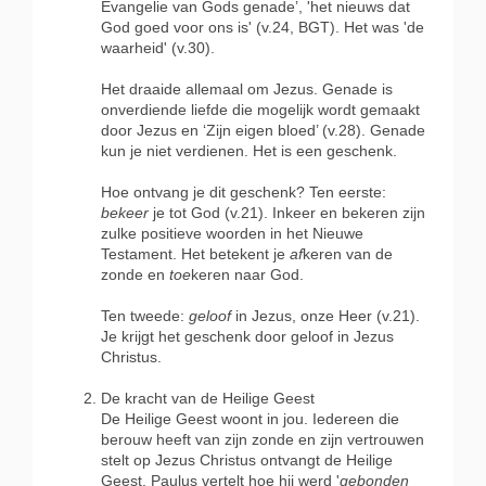
Evangelie van Gods genade’, 'het nieuws dat
God goed voor ons is' (v.24, BGT). Het was 'de
waarheid' (v.30).
Het draaide allemaal om Jezus. Genade is
onverdiende liefde die mogelijk wordt gemaakt
door Jezus en ‘Zijn eigen bloed’ (v.28). Genade
kun je niet verdienen. Het is een geschenk.
Hoe ontvang je dit geschenk? Ten eerste:
bekeer
je tot God (v.21). Inkeer en bekeren zijn
zulke positieve woorden in het Nieuwe
Testament. Het betekent je
af
keren van de
zonde en
toe
keren naar God.
Ten tweede:
geloof
in Jezus, onze Heer (v.21).
Je krijgt het geschenk door geloof in Jezus
Christus.
De kracht van de Heilige Geest
De Heilige Geest woont in jou. Iedereen die
berouw heeft van zijn zonde en zijn vertrouwen
stelt op Jezus Christus ontvangt de Heilige
Geest. Paulus vertelt hoe hij werd '
gebonden