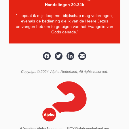
Handelingen 20:24b
'... opdat ik mijn loop met blijdschap mag volbrengen,
evenals de bediening die ik van de Heere Jezus
ontvangen heb om te getuigen van het Evangelie van
Gods genade.'
Copyright © 2024,
Alpha Nederland
, All rights reserved.
Afzender:
Alpha Nederland - BiOY@alphanederland.org