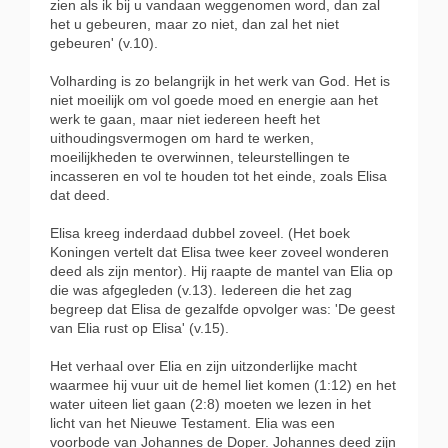
zien als ik bij u vandaan weggenomen word, dan zal
het u gebeuren, maar zo niet, dan zal het niet
gebeuren' (v.10).
Volharding is zo belangrijk in het werk van God. Het is
niet moeilijk om vol goede moed en energie aan het
werk te gaan, maar niet iedereen heeft het
uithoudingsvermogen om hard te werken,
moeilijkheden te overwinnen, teleurstellingen te
incasseren en vol te houden tot het einde, zoals Elisa
dat deed.
Elisa kreeg inderdaad dubbel zoveel. (Het boek
Koningen vertelt dat Elisa twee keer zoveel wonderen
deed als zijn mentor). Hij raapte de mantel van Elia op
die was afgegleden (v.13). Iedereen die het zag
begreep dat Elisa de gezalfde opvolger was: 'De geest
van Elia rust op Elisa' (v.15).
Het verhaal over Elia en zijn uitzonderlijke macht
waarmee hij vuur uit de hemel liet komen (1:12) en het
water uiteen liet gaan (2:8) moeten we lezen in het
licht van het Nieuwe Testament. Elia was een
voorbode van Johannes de Doper. Johannes deed zijn