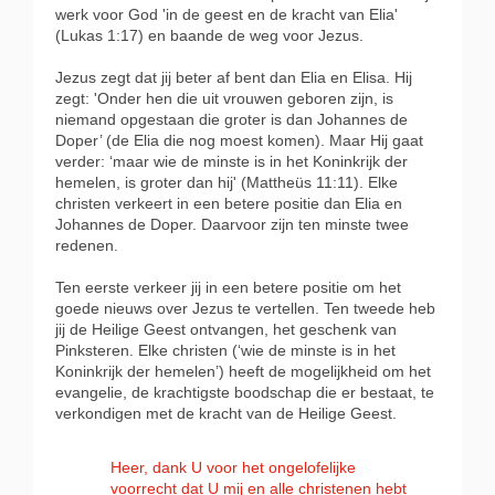
werk voor God 'in de geest en de kracht van Elia'
(Lukas 1:17) en baande de weg voor Jezus.
Jezus zegt dat jij beter af bent dan Elia en Elisa. Hij
zegt: 'Onder hen die uit vrouwen geboren zijn, is
niemand opgestaan die groter is dan Johannes de
Doper’ (de Elia die nog moest komen). Maar Hij gaat
verder: ‘maar wie de minste is in het Koninkrijk der
hemelen, is groter dan hij' (Mattheüs 11:11). Elke
christen verkeert in een betere positie dan Elia en
Johannes de Doper. Daarvoor zijn ten minste twee
redenen.
Ten eerste verkeer jij in een betere positie om het
goede nieuws over Jezus te vertellen. Ten tweede heb
jij de Heilige Geest ontvangen, het geschenk van
Pinksteren. Elke christen (‘wie de minste is in het
Koninkrijk der hemelen’) heeft de mogelijkheid om het
evangelie, de krachtigste boodschap die er bestaat, te
verkondigen met de kracht van de Heilige Geest.
Heer, dank U voor het ongelofelijke
voorrecht dat U mij en alle christenen hebt