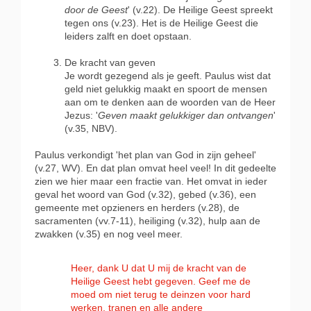
door de Geest
' (v.22). De Heilige Geest spreekt
tegen ons (v.23). Het is de Heilige Geest die
leiders zalft en doet opstaan.
De kracht van geven
Je wordt gezegend als je geeft. Paulus wist dat
geld niet gelukkig maakt en spoort de mensen
aan om te denken aan de woorden van de Heer
Jezus: '
Geven maakt gelukkiger dan ontvangen
'
(v.35, NBV).
Paulus verkondigt 'het plan van God in zijn geheel'
(v.27, WV). En dat plan omvat heel veel! In dit gedeelte
zien we hier maar een fractie van. Het omvat in ieder
geval het woord van God (v.32), gebed (v.36), een
gemeente met opzieners en herders (v.28), de
sacramenten (vv.7-11), heiliging (v.32), hulp aan de
zwakken (v.35
) en nog veel meer.
Heer, dank U dat U mij de kracht van de
Heilige Geest hebt gegeven. Geef me de
moed om niet terug te deinzen voor hard
werken, tranen en alle andere