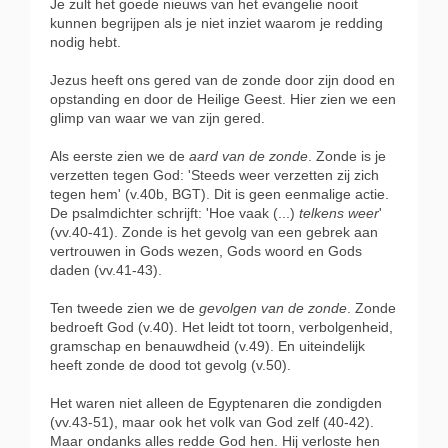
Je zult het goede nieuws van het evangelie nooit
kunnen begrijpen als je niet inziet waarom je redding
nodig hebt.
Jezus heeft ons gered van de zonde door zijn dood en
opstanding en door de Heilige Geest. Hier zien we een
glimp van waar we van zijn gered.
Als eerste zien we de
aard van de zonde
. Zonde is je
verzetten tegen God: 'Steeds weer verzetten zij zich
tegen hem' (v.40b, BGT). Dit is geen eenmalige actie.
De psalmdichter schrijft: 'Hoe vaak (...)
telkens weer
'
(vv.40-41). Zonde is het gevolg van een gebrek aan
vertrouwen in Gods wezen, Gods woord en Gods
daden (vv.41-43).
Ten tweede zien we de
gevolgen van de zonde
. Zonde
bedroeft God (v.40). Het leidt tot toorn, verbolgenheid,
gramschap en benauwdheid (v.49). En uiteindelijk
heeft zonde de dood tot gevolg (v.50).
Het waren niet alleen de Egyptenaren die zondigden
(vv.43-51), maar ook het volk van God zelf (40-42).
Maar ondanks alles redde God hen. Hij verloste hen