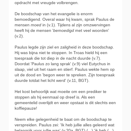
opdracht met vreugde volbrengen.
De boodschap van het evangelie is enorm
bemoedigend. Overal waar hij kwam, sprak Paulus de
mensen
moed
in (v.1). Tijdens al zijn omzwervingen
heeft hij de mensen '
bemoedigd
met veel woorden'
(v.2).
Paulus legde zijn ziel en zaligheid in deze boodschap.
Hij was bijna niet te stoppen. In Troas hield hij een
toespraak die tot diep in de nacht duurde (v.7).
Doordat 'Paulus zo lang sprak' (v.9) viel Eutychus in
slaap, viel uit het raam en stierf. Paulus wekte hem op
uit de dood en 'begon weer te spreken. Zijn toespraak
duurde totdat het licht werd' (v.11, BGT).
Het kost behoorlijk wat moeite om een prediker te
stoppen als hij eenmaal op dreef is. Als een
gemeentelid overlijdt en weer opstaat is dit slechts een
koffiepauze!
Neem elke gelegenheid te baat om de boodschap te
verspreiden. Paulus zei: 'Ik heb jullie alles geleerd wat
belangrijk voor jullie was' (v.20a, BGT) (...) 'ik heb (...)