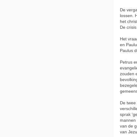
De verga
lossen. 
het chri
De crisi
Het vraa
en Paul
Paulus d
Petrus e
evangeli
zouden e
bevolkin
bezegele
gemeens
De twee 
verschil
sprak 'g
mannen m
van de g
van Jezu