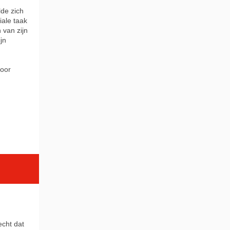
de zich
iale taak
 van zijn
jn
voor
echt dat