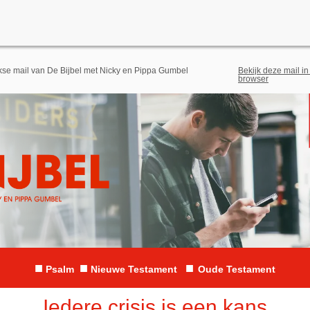
jkse mail van De Bijbel met Nicky en Pippa Gumbel
Bekijk deze mail in
browser
■
■
■
Psalm
N
ieuwe Testament
Oude Testament
Iedere crisis is een kans