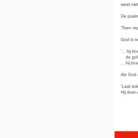
weet nie
De psalm
'Toen rie
God is no
'... hij 
de gol
... hij b
Als God 
'Laat ie
Hij doet