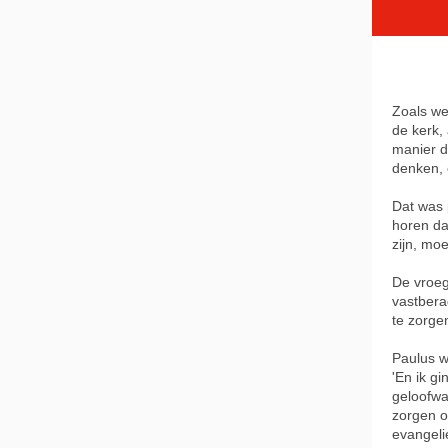
Zoals we
de kerk,
manier d
denken, 
Dat was 
horen da
zijn, moe
De vroeg
vastbera
te zorge
Paulus w
'En ik g
geloofwa
zorgen o
evangeli