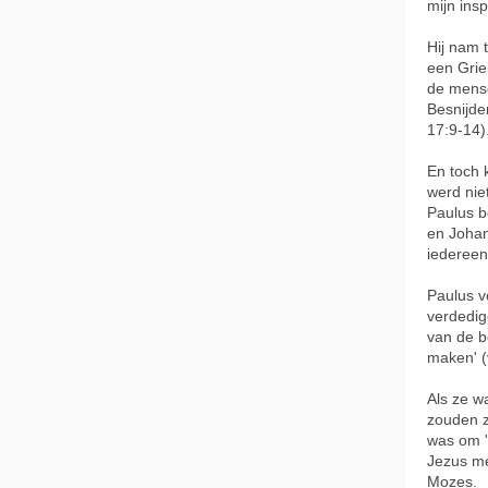
mijn ins
Hij nam 
een Grie
de mense
Besnijde
17:9-14)
En toch k
werd nie
Paulus b
en Johan
iedereen
Paulus v
verdedig
van de b
maken' (
Als ze w
zouden z
was om 
Jezus me
Mozes.