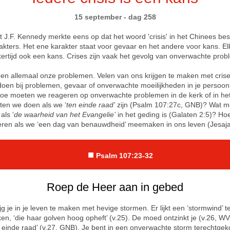
15 september - dag 258
t J.F. Kennedy merkte eens op dat het woord 'crisis' in het Chinees best
akters. Het ene karakter staat voor gevaar en het andere voor kans. Elk
ijkertijd ook een kans. Crises zijn vaak het gevolg van onverwachte pro
n allemaal onze problemen. Velen van ons krijgen te maken met crise
doen bij problemen, gevaar of onverwachte moeilijkheden in je persoonl
oe moeten we reageren op onverwachte problemen in de kerk of in he
en we doen als we ‘
ten einde raad’
zijn (Psalm 107:27c, GNB)? Wat m
als ‘
de waarheid van het Evangelie’
in het geding is (Galaten 2:5)? H
ren als we ‘een dag van benauwdheid’ meemaken in ons leven
(Jesaj
■
Psalm 107:23-32
Roep de Heer aan in gebed
g je in je leven te maken met hevige stormen. Er lijkt een ‘stormwind’ te
en, ‘die haar golven hoog opheft’ (v.25). De moed ontzinkt je (v.26, WV
n einde raad’ (v.27, GNB). Je bent in een onverwachte storm terechtg