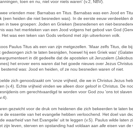
panningen, toen en nu, niet voor niets waren' (v.2, NBV).
twee vrienden mee: Barnabas en Titus. Barnabas was een Jood en Tit
k (een heiden die niet besneden was). In de eerste eeuw verdeelden 
n in twee groepen: Joden en Grieken (besnedenen en niet-besneden
nis was het merkteken van een Jood volgens het gebod van God (Gen
. Het was een teken van Gods verbond met zijn uitverkoren volk.
oos Paulus Titus als een van zijn metgezellen. 'Maar zelfs Titus, die bij
t gedwongen zich te laten besnijden, hoewel hij een Griek was' (Galaten
eargumenteert in dit gedeelte dat de apostelen uit Jeruzalem (Jakobus
nes) het erover eens waren dat het goede nieuws over Jezus Christus
 bestemd was: Jood en heiden, of ze nou besneden waren of niet.
oelde zich genoodzaakt om 'onze vrijheid, die we in Christus Jezus heb
en (v.4). Echte vrijheid vinden we alleen door geloof in Christus. De n
esnijdenis om gerechtvaardigd te worden voor God zou 'ons tot slaven
v.4).
aren gezwicht voor de druk om heidenen die zich bekeerden te laten be
e de essentie van het evangelie hebben verloochend. Het doel van dez
'de
waarheid
van het Evangelie' uit te leggen (v.5). Paulus wilde laten z
t zijn leven, sterven en opstanding had voldaan aan
alle
eisen van de 