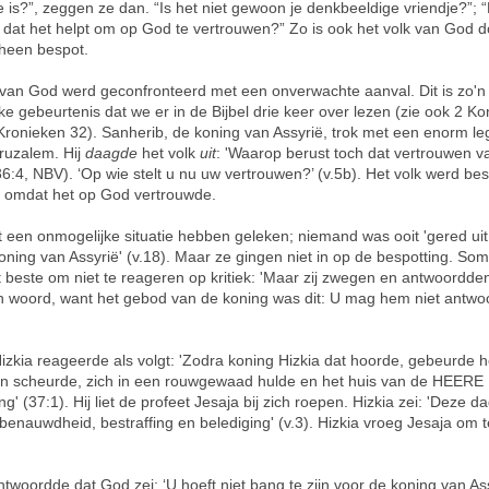
je is?”, zeggen ze dan. “Is het niet gewoon je denkbeeldige vriendje?”; 
 dat het helpt om op God te vertrouwen?” Zo is ook het volk van God d
heen bespot.
 van God werd geconfronteerd met een onverwachte aanval. Dit is zo'n
jke gebeurtenis dat we er in de Bijbel drie keer over lezen (zie ook 2 K
Kronieken 32). Sanherib, de koning van Assyrië, trok met een enorm le
ruzalem. Hij
daagde
het volk
uit
: 'Waarop berust toch dat vertrouwen v
36:4, NBV). ‘Op wie stelt u nu uw vertrouwen?’ (v.5b). Het volk werd be
 omdat het op God vertrouwde.
 een onmogelijke situatie hebben geleken; niemand was ooit 'gered ui
oning van Assyrië' (v.18). Maar ze gingen niet in op de bespotting. Som
 beste om niet te reageren op kritiek: 'Maar zij zwegen en antwoordd
 woord, want het gebod van de koning was dit: U mag hem niet antwo
izkia reageerde als volgt: 'Zodra koning Hizkia dat hoorde, gebeurde he
ren scheurde, zich in een rouwgewaad hulde en het huis van de HEERE
g' (37:1). Hij liet de profeet Jesaja bij zich roepen. Hizkia zei: 'Deze d
benauwdheid, bestraffing en belediging' (v.3). Hizkia vroeg Jesaja om 
ntwoordde dat God zei: ‘U hoeft niet bang te zijn voor de koning van Ass