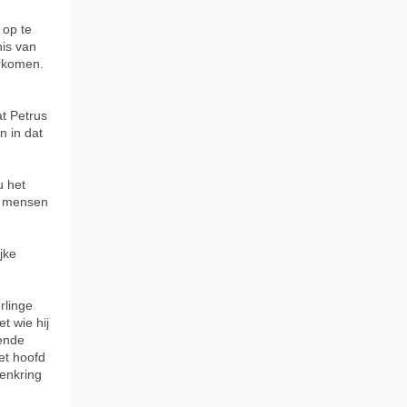
 op te
nis van
orkomen.
t Petrus
n in dat
u het
e mensen
jke
rlinge
t wie hij
kende
et hoofd
enkring