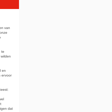
len van
 onze
o
 te
 wilden
d en
 ervoor
Geest:
wel
t
igen dat