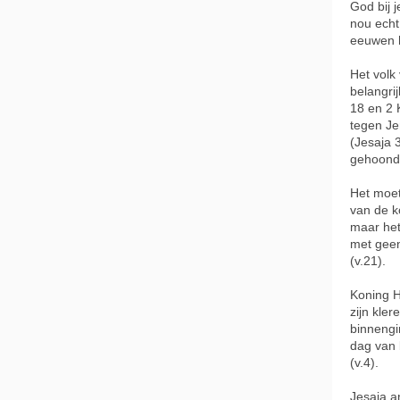
God bij 
nou echt
eeuwen 
Het volk
belangri
18 en 2 
tegen Je
(Jesaja 
gehoond
Het moet
van de k
maar het
met geen
(v.21).
Koning H
zijn kle
binnengin
dag van 
(v.4).
Jesaja a