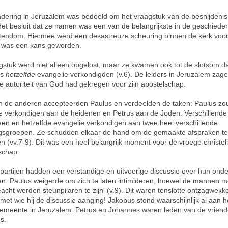
dering in Jeruzalem was bedoeld om het vraagstuk van de besnijdenis
Het besluit dat ze namen was een van de belangrijkste in de geschiede
stendom. Hiermee werd een desastreuze scheuring binnen de kerk vo
s was een kans geworden.
gstuk werd niet alleen opgelost, maar ze kwamen ook tot de slotsom da
us
hetzelfde
evangelie verkondigden (v.6). De leiders in Jeruzalem zage
e autoriteit van God had gekregen voor zijn apostelschap.
n de anderen accepteerden Paulus en verdeelden de taken: Paulus zo
e verkondigen aan de heidenen en Petrus aan de Joden. Verschillend
en en hetzelfde evangelie verkondigen aan twee heel verschillende
gsgroepen. Ze schudden elkaar de hand om de gemaakte afspraken te
n (vv.7-9). Dit was een heel belangrijk moment voor de vroege christeli
chap.
partijen hadden een verstandige en uitvoerige discussie over hun onde
len. Paulus weigerde om zich te laten intimideren, hoewel de mannen me
eacht werden steunpilaren te zijn' (v.9). Dit waren tenslotte ontzagwek
et wie hij de discussie aanging! Jakobus stond waarschijnlijk al aan h
emeente in Jeruzalem. Petrus en Johannes waren leden van de vriend
s.