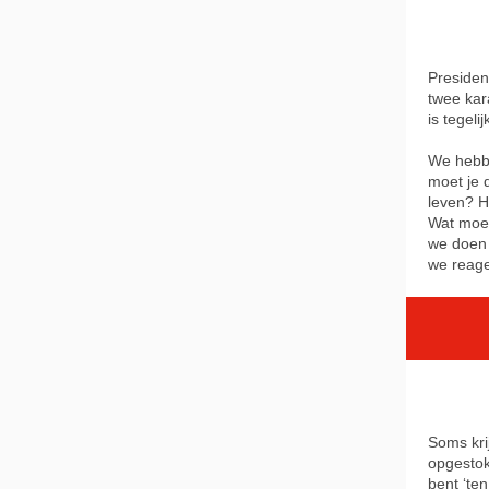
Presiden
twee kar
is tegel
We hebbe
moet je 
leven? H
Wat moet
we doen 
we reage
Soms krij
opgestok
bent ‘te