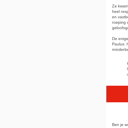
Ze kwame
heel res
en vastb
roeping 
geloofsg
De enige
Paulus: 
minderbe
Ben je w