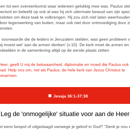
n tot een overeenkomst waar iedereen gelukkig mee was. Paulus stel
pectvol en beleefd op ook al was hij zich uitermate bewust van zijn spec
esloten om deze taak te volbrengen. Hij zou zich niet laten weerhouden
door tegenwerking van buiten, maar ook niet door ontmoediging door zi
enoten.
 voorwaarde die de leiders in Jeruzalem stelden, was geen probleem 
hij moest wel ‘aan de armen denken’ (v.10). De kerk moet de armen en
deelden in de samenleving altijd op de eerste plaats zetten.
Heer, geeft U mij de bekwaamheid, diplomatie en moed die Paulus ook
had. Help ons om, net als Paulus, de hele kerk van Jezus Christus te
omarmen.
■
Jesaja 36:1-37:38
Leg de 'onmogelijke' situatie voor aan de Heer
el eens bespot of uitgedaagd vanwege je geloof in God? “Denk je nou 