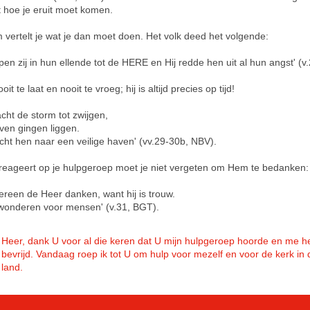
t hoe je eruit moet komen.
 vertelt je wat je dan moet doen. Het volk deed het volgende:
pen zij in hun ellende tot de HERE en Hij redde hen uit al hun angst' (v
oit te laat en nooit te vroeg; hij is altijd precies op tijd!
bracht de storm tot zwijgen,
ven gingen liggen.
racht hen naar een veilige haven' (vv.29-30b, NBV).
reageert op je hulpgeroep moet je niet vergeten om Hem te bedanken:
dereen de Heer danken, want hij is trouw.
 wonderen voor mensen' (v.31, BGT).
Heer, dank U voor al die keren dat U mijn hulpgeroep hoorde en me h
bevrijd. Vandaag roep ik tot U om hulp voor mezelf en voor de kerk in d
land.