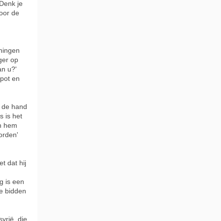
“Denk je
oor de
oningen
ger op
an u?'
spot en
t de hand
s is het
en hem
orden'
t dat hij
ag is een
te bidden
yrië, die