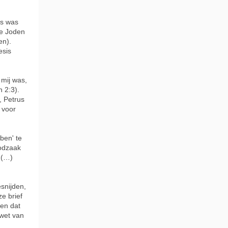
us was
de Joden
en).
esis
 mij was,
 2:3).
, Petrus
 voor
ben' te
oodzaak
 (…)
snijden,
e brief
ien dat
wet van