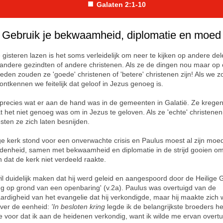
■
Galaten 2:1-10
Gebruik je bekwaamheid, diplomatie en moed
 gisteren lazen is het soms verleidelijk om neer te kijken op andere de
 andere gezindten of andere christenen. Als ze de dingen nou maar op
eden zouden ze 'goede' christenen of 'betere' christenen zijn! Als we z
ontkennen we feitelijk dat geloof in Jezus genoeg is.
precies wat er aan de hand was in de gemeenten in Galatië. Ze kregen
t het niet genoeg was om in Jezus te geloven. Als ze 'echte' christenen
sten ze zich laten besnijden.
e kerk stond voor een onverwachte crisis en Paulus moest al zijn moe
denheid, samen met bekwaamheid en diplomatie in de strijd gooien om
n dat de kerk niet verdeeld raakte.
il duidelijk maken dat hij werd geleid en aangespoord door de Heilige 
ing op grond van een openbaring' (v.2a). Paulus was overtuigd van de
ardigheid van het evangelie dat hij verkondigde, maar hij maakte zich 
ver de eenheid:
'In besloten kring
legde ik de belangrijkste broeders he
e voor dat ik aan de heidenen verkondig, want ik wilde me ervan overtu