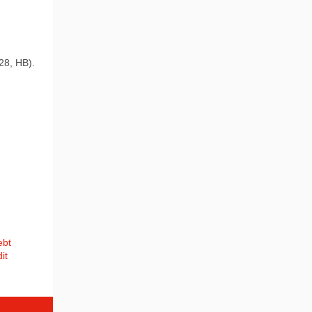
.28, HB).
ebt
it