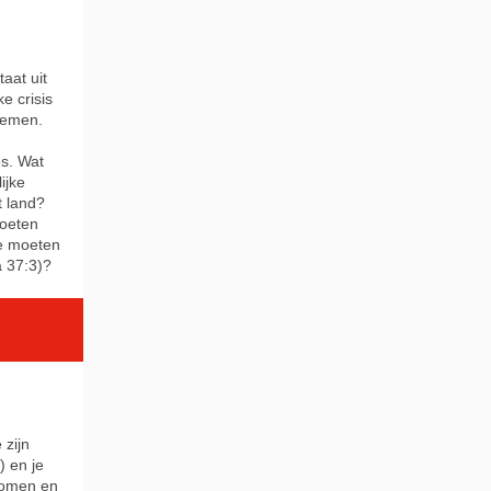
aat uit
e crisis
blemen.
s. Wat
ijke
t land?
oeten
oe moeten
a 37:3)?
 zijn
) en je
ekomen en