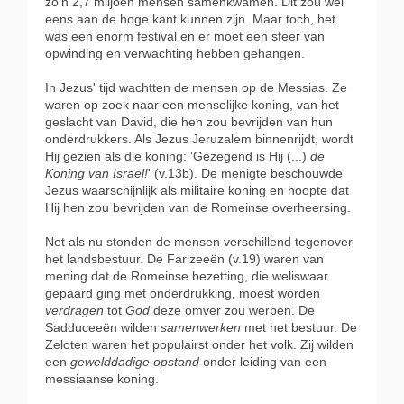
zo'n 2,7 miljoen mensen samenkwamen. Dit zou wel
eens aan de hoge kant kunnen zijn. Maar toch, het
was een enorm festival en er moet een sfeer van
opwinding en verwachting hebben gehangen.
In Jezus' tijd wachtten de mensen op de Messias. Ze
waren op zoek naar een menselijke koning, van het
geslacht van David, die hen zou bevrijden van hun
onderdrukkers. Als Jezus Jeruzalem binnenrijdt, wordt
Hij gezien als die koning: 'Gezegend is Hij (...)
de
Koning van Israël!
' (v.13b). De menigte beschouwde
Jezus waarschijnlijk als militaire koning en hoopte dat
Hij hen zou bevrijden van de Romeinse overheersing.
Net als nu stonden de mensen verschillend tegenover
het landsbestuur. De Farizeeën (v.19) waren van
mening dat de Romeinse bezetting, die weliswaar
gepaard ging met onderdrukking, moest worden
verdragen
tot
God
deze omver zou werpen. De
Sadduceeën wilden
samenwerken
met het bestuur. De
Zeloten waren het populairst onder het volk. Zij wilden
een
gewelddadige opstand
onder leiding van een
messiaanse koning.