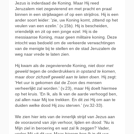
Jezus is inderdaad de Koning. Maar Hij reed
Jeruzalem niet zegevierend en met pracht en praal
binnen in een strijdwagen of op een strijdros. Hij is een
ander soort leider: 'zie, uw Koning komt, zittend op het
veulen van een ezelin.' (v.15b). Hij is bescheiden,
vriendelijk en zit op een jonge ezel. Hij is de
messiaanse Koning, maar geen militaire koning. Deze
intocht was bedoeld om de verkeerde verwachtingen
van de menigte bij te stellen en de stad Jeruzalem de
weg naar vrede te laten zien.
Hij kwam als de zegevierende Koning, niet door
met
geweld
tegen de onderdrukkers
in opstand te komen
,
maar
door zichzelf geweld aan te laten doen
. Hij zegt:
'Het uur is gekomen dat de Zoon des mensen
verheerlijkt zal worden.' (v.23), maar Hij doelt hiermee
op het kruis. 'En Ik, als Ik van de aarde verhoogd ben,
zal allen naar Mij toe trekken. En dit zei Hij om aan te
duiden welke dood Hij zou sterven.' (vv.32-33).
We zien hier iets van de innerlijk strijd van Jezus aan
de vooravond van zijn verhoor, lijden en dood: 'Nu is
Mijn ziel in beroering en wat zal Ik zeggen? Vader,
verlos Mij uit dit uur. Maar
hierom ben Ik
in dit uur