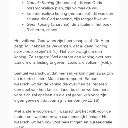
God als Koning
(theocratie): dit was Gods
oorspronkelijke plan, zijn volmaakte wil;
Een menselijke koning
(monarchie): dit was een
situatie die God toestond, zijn toegeeflijke wil;
Geen koning
(anarchie): de situatie in het boek
Richteren, chaos.
Het volk van God wees zijn heerschappij af. De Heer
zegt: 'Mij hebben ze
verworpen, dat Ik geen Koning
over hen zou zijn
' (8:7c). Het volk vraagt om een
koning. Ze zeggen: 'Stel daarom een koning over ons
aan om ons leiding te geven, zoals alle volken.' (v.5b).
Samuel waarschuwt dat menselijke koningen zwak zijn
en tekortschieten. Macht corrumpeert. Samuel
waarschuwt dat de koning die over hen zal regeren
een deel van hun familie, land, bezit en werknemers
voor zich zal opeisen en die zal gebruiken voor zijn
eigen gewin en dat van zijn vrienden (vv.11-16).
Met andere woorden, hij waarschuwt het volk voor de
fouten en zwakheden van
elk
menselijk bestuur. Hij
waarschuwt hen ook voor belastingen en bureaucratie
(v.15).