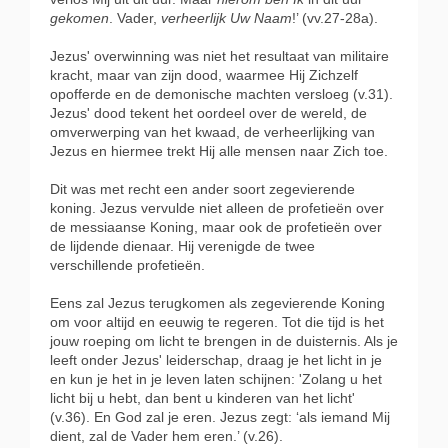
gekomen
. Vader,
verheerlijk Uw Naam
!’ (vv.27-28a).
Jezus' overwinning was niet het resultaat van militaire
kracht, maar van zijn dood, waarmee Hij Zichzelf
opofferde en de demonische machten versloeg (v.31).
Jezus' dood tekent het oordeel over de wereld, de
omverwerping van het kwaad, de verheerlijking van
Jezus en hiermee trekt Hij alle mensen naar Zich toe.
Dit was met recht een ander soort zegevierende
koning. Jezus vervulde niet alleen de profetieën over
de messiaanse Koning, maar ook de profetieën over
de lijdende dienaar. Hij verenigde de twee
verschillende profetieën.
Eens zal Jezus terugkomen als zegevierende Koning
om voor altijd en eeuwig te regeren. Tot die tijd is het
jouw roeping om licht te brengen in de duisternis. Als je
leeft onder Jezus' leiderschap, draag je het licht in je
en kun je het in je leven laten schijnen: 'Zolang u het
licht bij u hebt, dan bent u kinderen van het licht'
(v.36). En God zal je eren. Jezus zegt: ‘als iemand Mij
dient, zal de Vader hem eren.’ (v.26).