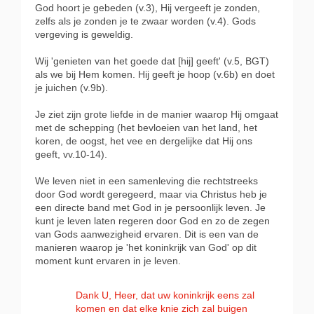
God hoort je gebeden (v.3), Hij vergeeft je zonden,
zelfs als je zonden je te zwaar worden (v.4). Gods
vergeving is geweldig.
Wij 'genieten van het goede dat [hij] geeft' (v.5, BGT)
als we bij Hem komen. Hij geeft je hoop (v.6b) en doet
je juichen (v.9b).
Je ziet zijn grote liefde in de manier waarop Hij omgaat
met de schepping (het bevloeien van het land, het
koren, de oogst, het vee en dergelijke dat Hij ons
geeft, vv.10-14).
We leven niet in een samenleving die rechtstreeks
door God wordt geregeerd, maar via Christus heb je
een directe band met God in je persoonlijk leven. Je
kunt je leven laten regeren door God en zo de zegen
van Gods aanwezigheid ervaren. Dit is een van de
manieren waarop je 'het koninkrijk van God' op dit
moment kunt ervaren in je leven.
Dank U, Heer, dat uw koninkrijk eens zal
komen en dat elke knie zich zal buigen