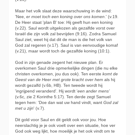
Maar het volk slaat deze waarschuwing in de wind:
'Nee,
er moet toch een koning over ons komen
.' (v.19.
De Heer staat 'plan B' toe: Hij geeft hun een koning
(v.22). Saul wordt uitgekozen als gezalfde vorst over
Israël die zijn volk zal bevrijden (9:16). Zodra Samuel
Saul ziet, weet hij dat dit de man is die het volk van
God zal regeren (v.17). Saul is van eenvoudige komaf
(v.21), maar wordt toch de gezalfde koning (10:1).
God in zijn genade zegent het nieuwe plan. Er
overkomen Saul drie opmerkelijke dingen (die nu elke
christen overkomen, jou dus ook). Ten eerste
komt de
Geest van de Heer met grote kracht over hem
als hij
wordt gezalfd (v.6b, HB). Ten tweede wordt hij
'ingrijpend veranderd'. Hij wordt ‘
een ander mens’
(v.6c, zie 2 Korinthe 5:17). Ten derde zegt Samuel
tegen hem: 'Doe dan wat uw hand vindt, want
God zal
met u zijn
' (v.7).
Dit gold voor Saul en dit geldt ook voor jou. Hoe
neerslachtig je je ook voelt over een situatie, hoe ver
God ook weg lijkt, hoe moeilijk je het ook vindt om te