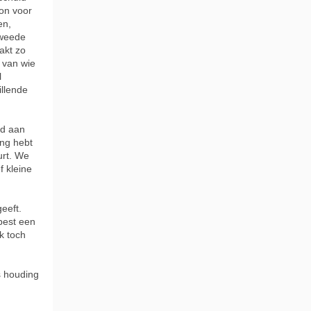
on voor
en,
tweede
akt zo
 van wie
l
illende
gd aan
ing hebt
urt. We
f kleine
eeft.
 best een
k toch
s houding