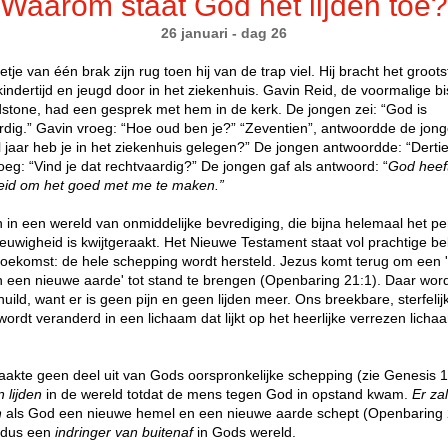
Waarom staat God het lijden toe?
26 januari - dag 26
tje van één brak zijn rug toen hij van de trap viel. Hij bracht het groots
 kindertijd en jeugd door in het ziekenhuis. Gavin Reid, de voormalige b
stone, had een gesprek met hem in de kerk. De jongen zei: “God is
rdig.” Gavin vroeg: “Hoe oud ben je?” “Zeventien”, antwoordde de jong
 jaar heb je in het ziekenhuis gelegen?” De jongen antwoordde: “Dertie
oeg: “Vind je dat rechtvaardig?” De jongen gaf als antwoord: “
God heef
id om het goed met me te maken.”
 in een wereld van onmiddelijke bevrediging, die bijna helemaal het pe
euwigheid is kwijtgeraakt. Het Nieuwe Testament staat vol prachtige be
toekomst: de hele schepping wordt hersteld. Jezus komt terug om een 
 een nieuwe aarde' tot stand te brengen (Openbaring 21:1). Daar word
uild, want er is geen pijn en geen lijden meer. Ons breekbare, sterfelij
wordt veranderd in een lichaam dat lijkt op het heerlijke verrezen lich
aakte geen deel uit van Gods oorspronkelijke schepping (zie Genesis 1
 lijden
in de wereld totdat de mens tegen God in opstand kwam.
Er za
jn
als God een nieuwe hemel en een nieuwe aarde schept (Openbaring 
s dus een
indringer van buitenaf
in Gods wereld.