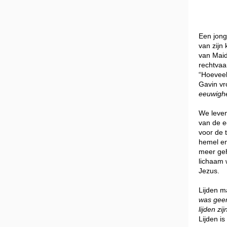
Een jonge
van zijn
van Maid
rechtvaa
“Hoeveel
Gavin vr
eeuwighe
We leven
van de e
voor de 
hemel en
meer geh
lichaam 
Jezus.
Lijden m
was geen
lijden zi
Lijden i