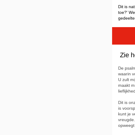
Dit is n
toe?' We
gedeelte
Zie h
De psalm
waarin v
U zult mi
maakt mi
lieflijkh
Dit is o
is voorsp
kunt je 
vreugde.
opweegt 