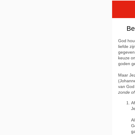
Beg
God houd
liefde z
gegeven o
keuze om
goden ge
Maar Jez
(Johanne
van God 
zonde of
A
Je
A
Go
ga