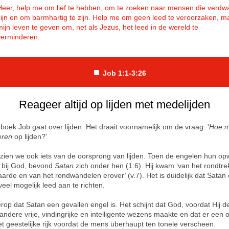
Heer, help me om lief te hebben, om te zoeken naar mensen die verdw
zijn en om barmhartig te zijn. Help me om geen leed te veroorzaken, m
mijn leven te geven om, net als Jezus, het leed in de wereld te
verminderen.
■
Job 1:1-3:26
Reageer altijd op lijden met medelijden
 boek Job gaat over lijden. Het draait voornamelijk om de vraag: '
Hoe m
eren
op lijden?'
 zien we ook iets van de oorsprong van lijden. Toen de engelen hun op
 bij God, bevond
Satan
zich onder hen (1:6). Hij kwam ‘van het rondtr
aarde en van het rondwandelen erover’ (v.7). Het is duidelijk dat Satan 
eel mogelijk leed aan te richten.
 erop dat Satan een gevallen engel is. Het schijnt dat God, voordat Hij 
andere vrije, vindingrijke en intelligente wezens maakte en dat er een 
et geestelijke rijk voordat de mens überhaupt ten tonele verscheen.