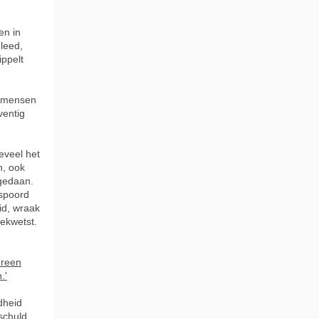
en in
leed,
ippelt
s mensen
ventig
oeveel het
n, ook
 gedaan.
espoord
id, wraak
ekwetst.
ereen
.'
dheid
schuld