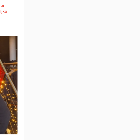
 en
ijke