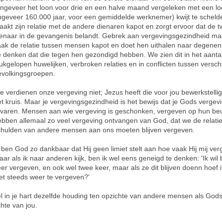
ongeveer het loon voor drie en een halve maand vergeleken met een lo
ngeveer 160.000 jaar, voor een gemiddelde werknemer) kwijt te scheld
akt zijn relatie met de andere dienaren kapot en zorgt ervoor dat de 
ienaar in de gevangenis belandt. Gebrek aan vergevingsgezindheid ma
aak de relatie tussen mensen kapot en doet hen uithalen naar degenen
e denken dat die tegen hen gezondigd hebben. We zien dit in het aanta
ukgelopen huwelijken, verbroken relaties en in conflicten tussen versch
evolkingsgroepen.
 verdienen onze vergeving niet; Jezus heeft die voor jou bewerkstelli
t kruis. Maar je vergevingsgezindheid is het bewijs dat je Gods vergev
rvaren. Mensen aan wie vergeving is geschonken, vergeven op hun be
bben allemaal zo veel vergeving ontvangen van God, dat we de relatie
chulden van andere mensen aan ons moeten blijven vergeven.
 ben God zo dankbaar dat Hij geen limiet stelt aan hoe vaak Hij mij verg
ar als ik naar anderen kijk, ben ik wel eens geneigd te denken: 'Ik wil
er vergeven, en ook wel twee keer, maar als ze dit blijven doenn hoef i
et steeds weer te vergeven?'
l in je hart dezelfde houding ten opzichte van andere mensen als God
chte van jou.