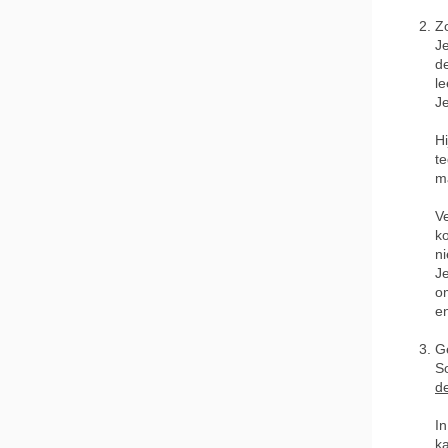
Z
Je
d
le
J
Hi
t
m
Ve
ko
ni
J
om
e
G
So
de
In
ka