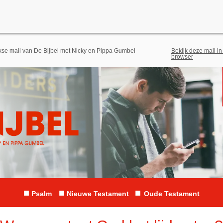
jkse mail van De Bijbel met Nicky en Pippa Gumbel
Bekijk deze mail in
browser
■
■
■
Psalm
Nieuwe Testament
Oude Testament