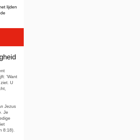
et lijden
 de
igheid
ent
jft: ‘Want
 ziet. U
ht,
an Jezus
e. Je
oedige
iet
n 8:18).