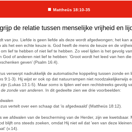
■
Mattheüs 18:10-35
rijp de relatie tussen menselijke vrijheid en li
t van jou. Liefde is geen liefde als deze wordt afgedwongen; het kan a
ijn als het een echte keuze is. God heeft de mens de keuze en de vrijhei
m lief te hebben of niet lief te hebben. Zo veel lijden is het gevolg va
 God of anderen niet lief te hebben: ‘Groot wordt het leed van hen di
schenken geven’ (Psalm 16:4).
us verwerpt nadrukkelijk de automatische koppeling tussen zonde en l
s 9:1-3). Hij wijst er ook op dat natuurrampen niet noodzakelijkerwijs e
zijn (Lukas 13:1-5). Maar
soms
is lijden
wel
een rechtstreeks gevolg 
 de zonde van anderen
. In dit gedeelte zien we drie voorbeelden:
fdwalen
zus vertelt over een schaap dat ‘is afgedwaald’ (Mattheüs 18:12).
ls we afdwalen van de bescherming van de Herder, zijn we kwetsbaar.
d blijft ons steeds zoeken, omdat Hij niet wil dat 'een van deze kleinen
at' (v.14).