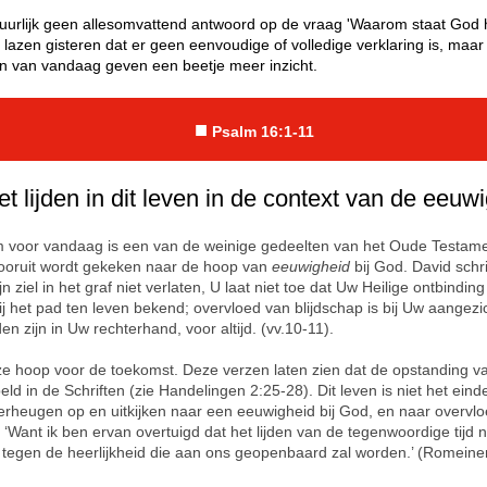
atuurlijk geen allesomvattend antwoord op de vraag 'Waarom staat God h
 lazen gisteren dat er geen eenvoudige of volledige verklaring is, maar
n van vandaag geven een beetje meer inzicht.
■
Psalm 16:1-11
et lijden in dit leven in de context van de eeuw
 voor vandaag is een van de weinige gedeelten van het Oude Testam
ooruit wordt gekeken naar de hoop van
eeuwigheid
bij God. David schri
jn ziel in het graf niet verlaten, U laat niet toe dat Uw Heilige ontbinding
j het pad ten leven bekend; overvloed van blijdschap is bij Uw aangezic
eden zijn in Uw rechterhand, voor altijd. (vv.10-11).
nze hoop voor de toekomst. Deze verzen laten zien dat de opstanding v
eld in de Schriften (zie Handelingen 2:25-28). Dit leven is niet het eind
verheugen op en uitkijken naar een eeuwigheid bij God, en naar overvl
 ‘Want ik ben ervan overtuigd dat het lijden van de tegenwoordige tijd n
tegen de heerlijkheid die aan ons geopenbaard zal worden.’ (Romeine