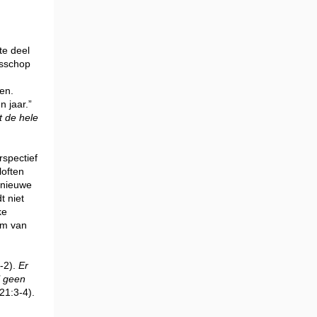
te deel
isschop
en.
n jaar.”
t de hele
rspectief
loften
'nieuwe
t niet
ke
aam van
-2).
Er
l geen
21:3-4).