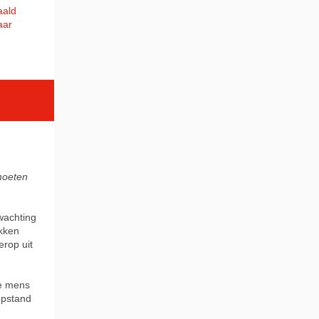
aald
aar
oeten
wachting
ekken
erop uit
de mens
opstand