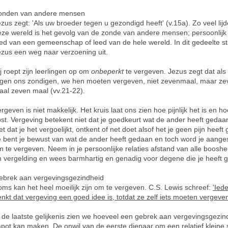
onden van andere mensen
zus zegt: 'Als uw broeder tegen u gezondigd heeft' (v.15a). Zo veel lijd
eze wereld is het gevolg van de zonde van andere mensen; persoonlijk 
ed van een gemeenschap of leed van de hele wereld. In dit gedeelte st
ezus een weg naar verzoening uit.
j roept zijn leerlingen op om
onbeperkt
te vergeven. Jezus zegt dat al
egen ons zondigen, we hen moeten vergeven, niet zevenmaal, maar ze
aal zeven maal (vv.21-22).
rgeven is niet makkelijk. Het kruis laat ons zien hoe pijnlijk het is en h
st. Vergeving betekent niet dat je goedkeurt wat de ander heeft gedaa
et dat je het vergoelijkt, ontkent of net doet alsof het je geen pijn heeft
e bent je bewust van wat de ander heeft gedaan en toch word je aang
 te vergeven. Neem in je persoonlijke relaties afstand van alle booshe
n vergelding en wees barmhartig en genadig voor degene die je heeft g
ebrek aan vergevingsgezindheid
ms kan het heel moeilijk zijn om te vergeven. C.S. Lewis schreef:
'Ied
nkt dat vergeving een goed idee is, totdat ze zelf iets moeten vergeven
 de laatste gelijkenis zien we hoeveel een gebrek aan vergevingsgezin
pot kan maken. De onwil van de eerste dienaar om een relatief kleine 