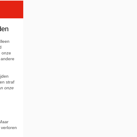
jden
lleen
d
n onze
e andere
ijden
en straf
van
onze
 Maar
 verloren