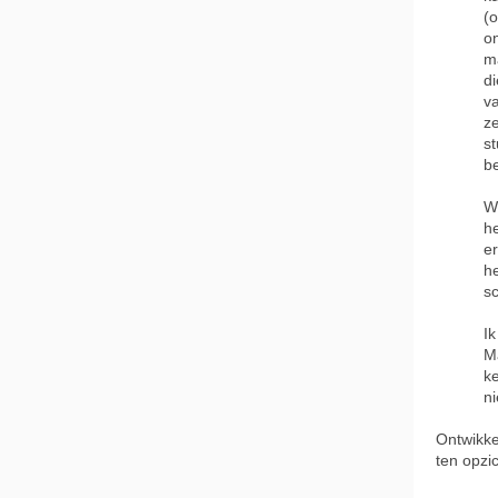
(
o
ma
d
v
z
st
b
We
he
e
he
s
Ik
Ma
ke
ni
Ontwikke
ten opzi