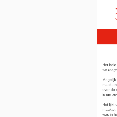
Het hele
we reag
Mogelijk
maakten
over de 
is om zov
Het lijkt
maakte, 
was in h