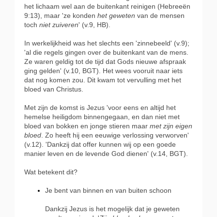
het lichaam wel aan de buitenkant reinigen (Hebreeën
9:13), maar 'ze konden
het geweten
van de mensen
toch
niet zuiveren
' (v.9, HB).
In werkelijkheid was het slechts een 'zinnebeeld' (v.9);
'al die regels gingen over de buitenkant van de mens.
Ze waren geldig tot de tijd dat Gods nieuwe afspraak
ging gelden' (v.10, BGT). Het wees vooruit naar iets
dat nog komen zou. Dit kwam tot vervulling met het
bloed van Christus.
Met zijn de komst is Jezus 'voor eens en altijd het
hemelse heiligdom binnengegaan, en dan niet met
bloed van bokken en jonge stieren maar
met zijn eigen
bloed
. Zo heeft hij een eeuwige verlossing verworven'
(v.12). 'Dankzij dat offer kunnen wij op een goede
manier leven en de levende God dienen' (v.14, BGT).
Wat betekent dit?
Je bent van binnen en van buiten schoon
Dankzij Jezus is het mogelijk dat je geweten