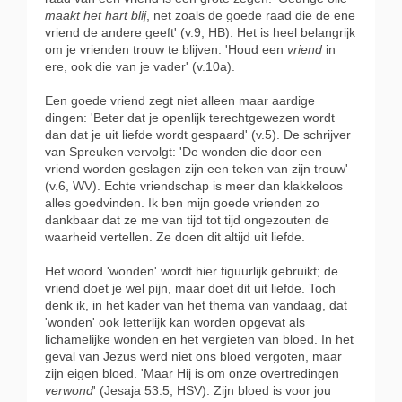
maakt het hart blij
, net zoals de goede raad die de ene
vriend de andere geeft' (v.9, HB). Het is heel belangrijk
om je vrienden trouw te blijven: 'Houd een
vriend
in
ere, ook die van je vader' (v.10a).
Een goede vriend zegt niet alleen maar aardige
dingen: 'Beter dat je openlijk terechtgewezen wordt
dan dat je uit liefde wordt gespaard' (v.5). De schrijver
van Spreuken vervolgt: 'De wonden die door een
vriend worden geslagen zijn een teken van zijn trouw'
(v.6, WV). Echte vriendschap is meer dan klakkeloos
alles goedvinden. Ik ben mijn goede vrienden zo
dankbaar dat ze me van tijd tot tijd ongezouten de
waarheid vertellen. Ze doen dit altijd uit liefde.
Het woord 'wonden' wordt hier figuurlijk gebruikt; de
vriend doet je wel pijn, maar doet dit uit liefde. Toch
denk ik, in het kader van het thema van vandaag, dat
'wonden' ook letterlijk kan worden opgevat als
lichamelijke wonden en het vergieten van bloed. In het
geval van Jezus werd niet ons bloed vergoten, maar
zijn eigen bloed. 'Maar Hij is om onze overtredingen
verwond
' (Jesaja 53:5, HSV). Zijn bloed is voor jou