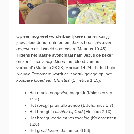
Op een nog veel wonderbaarlijkere manier kun jij
jouw bloeddonor ontmoeten. Jezus heeft
zijn leven
gegeven
als losgeld voor velen (Matteüs 10:45).
Tijdens het laatste avondmaal nam Jezus de beker
en zei: '...
dit is mijn bloed
, het bloed van het
verbond' (Matteüs 26:28; Marcus 14:24). In het hele
Nieuwe Testament wordt de nadruk gelegd op 'het
kostbare bloed van Christus
' (1 Petrus 1:19).
Het maakt
vergeving
mogelijk (Kolossenzen
1:14)
Het
reinigt
je an alle zonde (1 Johannes 1:7)
Het brengt je
dichter bij God
(Efeziërs 2:13)
Het brengt
vrede en verzoening
(Kolossenzen
1:20)
Het
geeft leven
(Johannes 6:53)