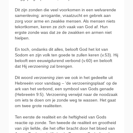
Dit zijn zonden die veel voorkomen in een welvarende
samenleving: arrogantie, vraatzucht en gebrek aan
zorg voor arme en zwakke mensen. Als mensen niets
tekortkomen, keren ze zich vaak van God af. Hun
ergste zonde was dat ze de zwakken en armen niet
hielpen.
En toch, ondanks dit alles, belooft God het lot van
Sodom en zijn volk ten goede te zullen keren (v.53). Hij
belooft een eeuwigdurend verbond (v.60) en belooft
dat Hij
verzoening
zal brengen.
Dit woord
verzoening
zien we ook in het gedeelte uit
Hebreeën voor vandaag – 'de verzoeningsplaat' op de
ark van het verbond, een symbool van Gods genade
(Hebreeën 9:5). Verzoening verwijst naar de noodzaak
om iets te doen om je zonde weg te wassen. Het gaat
om twee grote realiteiten.
Ten eerste de realiteit en de heftigheid van Gods
reactie op zonde. Ten tweede de realiteit en grootheid
van zijn liefde, die het offer bracht door het bloed van