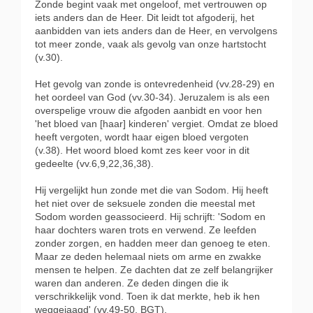
Zonde begint vaak met ongeloof, met vertrouwen op
iets anders dan de Heer. Dit leidt tot afgoderij, het
aanbidden van iets anders dan de Heer, en vervolgens
tot meer zonde, vaak als gevolg van onze hartstocht
(v.30).
Het gevolg van zonde is ontevredenheid (vv.28-29) en
het oordeel van God (vv.30-34). Jeruzalem is als een
overspelige vrouw die afgoden aanbidt en voor hen
'het bloed van [haar] kinderen' vergiet. Omdat ze bloed
heeft vergoten, wordt haar eigen bloed vergoten
(v.38). Het woord bloed komt zes keer voor in dit
gedeelte (vv.6,9,22,36,38).
Hij vergelijkt hun zonde met die van Sodom. Hij heeft
het niet over de seksuele zonden die meestal met
Sodom worden geassocieerd. Hij schrijft: 'Sodom en
haar dochters waren trots en verwend. Ze leefden
zonder zorgen, en hadden meer dan genoeg te eten.
Maar ze deden helemaal niets om arme en zwakke
mensen te helpen. Ze dachten dat ze zelf belangrijker
waren dan anderen. Ze deden dingen die ik
verschrikkelijk vond. Toen ik dat merkte, heb ik hen
weggejaagd' (vv.49-50, BGT).