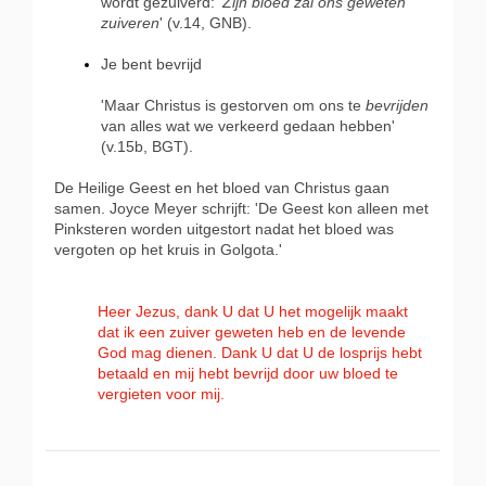
wordt gezuiverd: '
Zijn bloed zal ons geweten
zuiveren
' (v.14, GNB).
Je bent bevrijd
'Maar Christus is gestorven om ons te
bevrijden
van alles wat we verkeerd gedaan hebben'
(v.15b, BGT).
De Heilige Geest en het bloed van Christus gaan
samen. Joyce Meyer schrijft: 'De Geest kon alleen met
Pinksteren worden uitgestort nadat het bloed was
vergoten op het kruis in Golgota.'
Heer Jezus, dank U dat U het mogelijk maakt
dat ik een zuiver geweten heb en de levende
God mag dienen. Dank U dat U de losprijs hebt
betaald en mij hebt bevrijd door uw bloed te
vergieten voor mij.