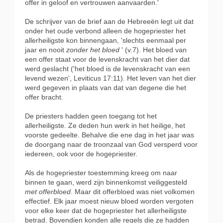
offer in geloof en vertrouwen aanvaarden.'
De schrijver van de brief aan de Hebreeën legt uit dat
onder het oude verbond alleen de hogepriester het
allerheiligste kon binnengaan, 'slechts eenmaal per
jaar en nooit
zonder het bloed
' (v.7). Het bloed van
een offer staat voor de levenskracht van het dier dat
werd geslacht ('het bloed is de levenskracht van een
levend wezen', Leviticus 17:11). Het leven van het dier
werd gegeven in plaats van dat van degene die het
offer bracht.
De priesters hadden geen toegang tot het
allerheiligste. Ze deden hun werk in het heilige, het
voorste gedeelte. Behalve die ene dag in het jaar was
de doorgang naar de troonzaal van God versperd voor
iedereen, ook voor de hogepriester.
Als de hogepriester toestemming kreeg om naar
binnen te gaan, werd zijn binnenkomst veiliggesteld
met offerbloed
. Maar dit offerbloed was niet volkomen
effectief. Elk jaar moest nieuw bloed worden vergoten
voor elke keer dat de hogepriester het allerheiligste
betrad. Bovendien konden alle regels die ze hadden