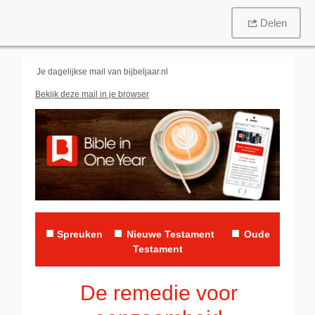
Delen
Je dagelijkse mail van
bijbeljaar.nl
Bekijk deze mail in je browser
■
■
■
Spreuken
Nieuwe Testament
Oude
Testament
De remedie voor