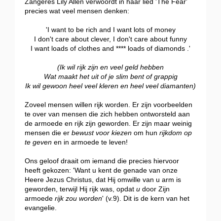
Zangeres Lily Allen verwoordt in haar lied 'The Fear'
precies wat veel mensen denken:
'I want to be rich and I want lots of money
I don't care about clever, I don't care about funny
I want loads of clothes and **** loads of diamonds .'
(Ik wil rijk zijn en veel geld hebben
Wat maakt het uit of je slim bent of grappig
Ik wil gewoon heel veel kleren en heel veel diamanten)
Zoveel mensen willen rijk worden. Er zijn voorbeelden
te over van mensen die zich hebben ontworsteld aan
de armoede en rijk zijn geworden. Er zijn maar weinig
mensen die er
bewust voor kiezen
om hun
rijkdom op
te geven
en in armoede te leven!
Ons geloof draait om iemand die precies hiervoor
heeft gekozen: 'Want u kent de genade van onze
Heere Jezus Christus, dat Hij omwille van u arm is
geworden, terwijl Hij rijk was, opdat
u
door Zijn
armoede
rijk zou worden
' (v.9). Dit is de kern van het
evangelie.