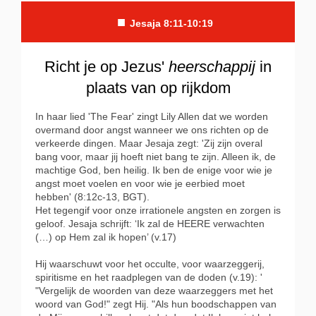
■
Jesaja 8:11-10:19
Richt je op Jezus'
heerschappij
in
plaats van op rijkdom
In haar lied 'The Fear' zingt Lily Allen dat we worden
overmand door angst wanneer we ons richten op de
verkeerde dingen. Maar Jesaja zegt: 'Zij zijn overal
bang voor, maar jij hoeft niet bang te zijn. Alleen ik, de
machtige God, ben heilig. Ik ben de enige voor wie je
angst moet voelen en voor wie je eerbied moet
hebben' (8:12c-13, BGT).
Het tegengif voor onze irrationele angsten en zorgen is
geloof. Jesaja schrijft: ‘Ik zal de HEERE verwachten
(…) op Hem zal ik hopen’ (v.17)
Hij waarschuwt voor het occulte, voor waarzeggerij,
spiritisme en het raadplegen van de doden (v.19): '
"Vergelijk de woorden van deze waarzeggers met het
woord van God!" zegt Hij. "Als hun boodschappen van