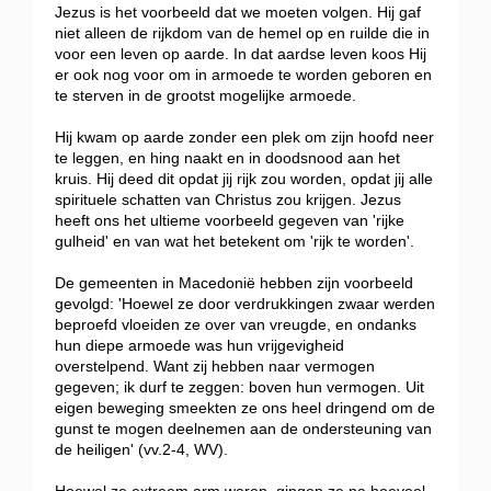
Jezus is het voorbeeld dat we moeten volgen. Hij gaf
niet alleen de rijkdom van de hemel op en ruilde die in
voor een leven op aarde. In dat aardse leven koos Hij
er ook nog voor om in armoede te worden geboren en
te sterven in de grootst mogelijke armoede.
Hij kwam op aarde zonder een plek om zijn hoofd neer
te leggen, en hing naakt en in doodsnood aan het
kruis. Hij deed dit opdat jij rijk zou worden, opdat jij alle
spirituele schatten van Christus zou krijgen. Jezus
heeft ons het ultieme voorbeeld gegeven van 'rijke
gulheid' en van wat het betekent om 'rijk te worden'.
De gemeenten in Macedonië hebben zijn voorbeeld
gevolgd: 'Hoewel ze door verdrukkingen zwaar werden
beproefd vloeiden ze over van vreugde, en ondanks
hun diepe armoede was hun vrijgevigheid
overstelpend. Want zij hebben naar vermogen
gegeven; ik durf te zeggen: boven hun vermogen. Uit
eigen beweging smeekten ze ons heel dringend om de
gunst te mogen deelnemen aan de ondersteuning van
de heiligen' (vv.2-4, WV).