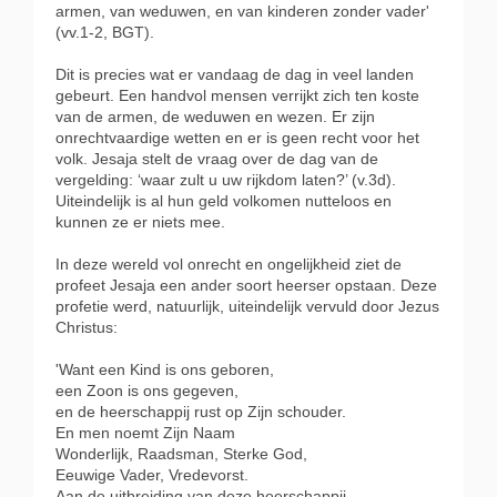
armen, van weduwen, en van kinderen zonder vader'
(vv.1-2, BGT).
Dit is precies wat er vandaag de dag in veel landen
gebeurt. Een handvol mensen verrijkt zich ten koste
van de armen, de weduwen en wezen. Er zijn
onrechtvaardige wetten en er is geen recht voor het
volk. Jesaja stelt de vraag over de dag van de
vergelding: ‘waar zult u uw rijkdom laten?’ (v.3d).
Uiteindelijk is al hun geld volkomen nutteloos en
kunnen ze er niets mee.
In deze wereld vol onrecht en ongelijkheid ziet de
profeet Jesaja een ander soort heerser opstaan. Deze
profetie werd, natuurlijk,
uiteindelijk vervuld door Jezus
Christus:
'Want een Kind is ons geboren,
een Zoon is ons gegeven,
en de heerschappij rust op Zijn schouder.
En men noemt Zijn Naam
Wonderlijk, Raadsman, Sterke God,
Eeuwige Vader, Vredevorst.
Aan de uitbreiding van deze heerschappij