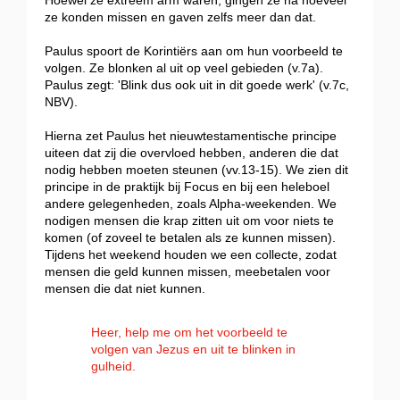
Hoewel ze extreem arm waren, gingen ze na hoeveel
ze konden missen en gaven zelfs meer dan dat.
Paulus spoort de Korintiërs aan om hun voorbeeld te
volgen. Ze blonken al uit op veel gebieden (v.7a).
Paulus zegt: 'Blink dus ook uit in dit goede werk' (v.7c,
NBV).
Hierna zet Paulus het nieuwtestamentische principe
uiteen dat zij die overvloed hebben, anderen die dat
nodig hebben moeten steunen (vv.13-15). We zien dit
principe in de praktijk bij Focus en bij een heleboel
andere gelegenheden, zoals Alpha-weekenden. We
nodigen mensen die krap zitten uit om voor niets te
komen (of zoveel te betalen als ze kunnen missen).
Tijdens het weekend houden we een collecte, zodat
mensen die geld kunnen missen, meebetalen voor
mensen die dat niet kunnen.
Heer, help me om het voorbeeld te
volgen van Jezus en uit te blinken in
gulheid.