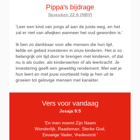
Pippa's bijdrage
Spreuken 22:6 (NBV)
'Leer een kind van jongs af aan de juiste weg, en het
zal er niet van afwijken wanneer het oud geworden is.'
Ik ben zo dankbaar voor alle mensen die hun tijd,
liefde en gebed investeren in onze kinderen. Het is zo
belangrijk om tijd door te brengen met kinderen, of dat
nu is als ouder, als kinderwerker of als leerkracht. Je
investering geeft een geweldig rendement. Met wat je
hun leert en met jouw voorbeeld help je hen uit te
groeien tot gelovige mensen met karakter.
Vers voor vandaag
Jesaja 9:5
'En men noemt Zijn Naam
Wonderlijk, Raadsman, Sterke God,
Eeuwige Vader, Vredevorst.'