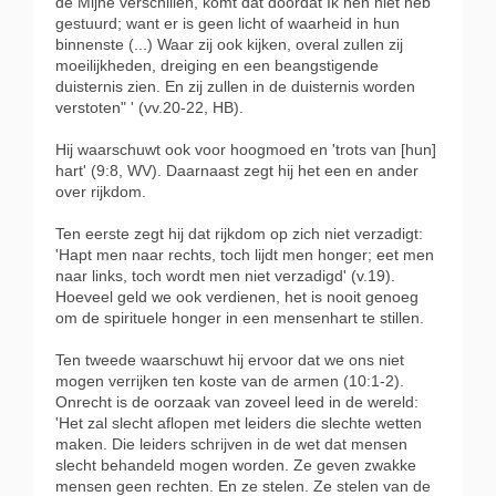
de Mijne verschillen, komt dat doordat Ik hen niet heb
gestuurd; want er is geen licht of waarheid in hun
binnenste (...) Waar zij ook kijken, overal zullen zij
moeilijkheden, dreiging en een beangstigende
duisternis zien. En zij zullen in de duisternis worden
verstoten" ' (vv.20-22, HB).
Hij waarschuwt ook voor hoogmoed en 'trots van [hun]
hart' (9:8, WV). Daarnaast zegt hij het een en ander
over rijkdom.
Ten eerste zegt hij dat rijkdom op zich niet verzadigt:
'Hapt men naar rechts, toch lijdt men honger; eet men
naar links, toch wordt men niet verzadigd' (v.19).
Hoeveel geld we ook verdienen, het is nooit genoeg
om de spirituele honger in een mensenhart te stillen.
Ten tweede waarschuwt hij ervoor dat we ons niet
mogen verrijken ten koste van de armen (10:1-2).
Onrecht is de oorzaak van zoveel leed in de wereld:
'Het zal slecht aflopen met leiders die slechte wetten
maken. Die leiders schrijven in de wet dat mensen
slecht behandeld mogen worden. Ze geven zwakke
mensen geen rechten. En ze stelen. Ze stelen van de