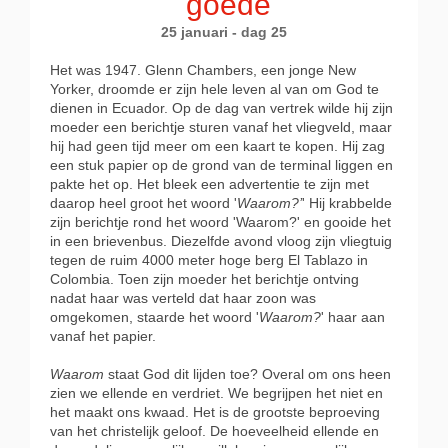
goede
25 januari - dag 25
Het was 1947. Glenn Chambers, een jonge New
Yorker, droomde er zijn hele leven al van om God te
dienen in Ecuador. Op de dag van vertrek wilde hij zijn
moeder een berichtje sturen vanaf het vliegveld, maar
hij had geen tijd meer om een kaart te kopen. Hij zag
een stuk papier op de grond van de terminal liggen en
pakte het op. Het bleek een advertentie te zijn met
daarop heel groot het woord '
Waarom?’
' Hij krabbelde
zijn berichtje rond het woord 'Waarom?' en gooide het
in een brievenbus. Diezelfde avond vloog zijn vliegtuig
tegen de ruim 4000 meter hoge berg El Tablazo in
Colombia. Toen zijn moeder het berichtje ontving
nadat haar was verteld dat haar zoon was
omgekomen, staarde het woord '
Waarom?
' haar aan
vanaf het papier.
Waarom
staat God dit lijden toe? Overal om ons heen
zien we ellende en verdriet. We begrijpen het niet en
het maakt ons kwaad. Het is de grootste beproeving
van het christelijk geloof. De hoeveelheid ellende en