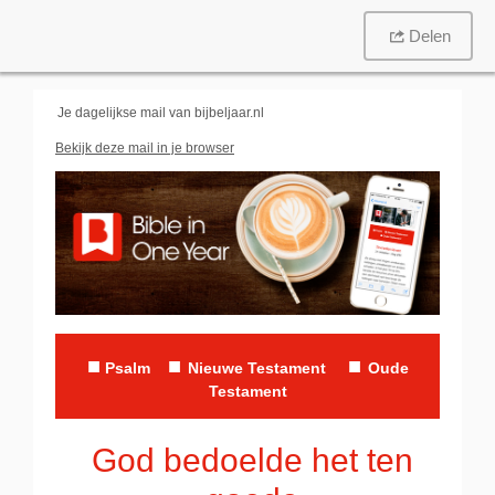
Delen
Je dagelijkse mail van
bijbeljaar.nl
Bekijk deze mail in je browser
■
■
■
Psalm
Nieuwe Tes
t
ament
Oude
Testament
God bedoelde het ten