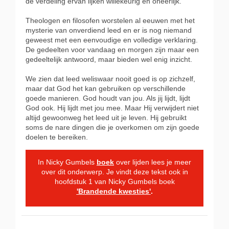
de verdeling ervan lijken willekeurig en oneerlijk.
Theologen en filosofen worstelen al eeuwen met het
mysterie van onverdiend leed en er is nog niemand
geweest met een eenvoudige en volledige verklaring.
De gedeelten voor vandaag en morgen zijn maar een
gedeeltelijk antwoord, maar bieden wel enig inzicht.
We zien dat leed weliswaar nooit goed is op zichzelf,
maar dat God het kan gebruiken op verschillende
goede manieren. God houdt van jou. Als jij lijdt, lijdt
God ook. Hij lijdt met jou mee. Maar Hij verwijdert niet
altijd gewoonweg het leed uit je leven. Hij gebruikt
soms de nare dingen die je overkomen om zijn goede
doelen te bereiken.
In Nicky Gumbels
boek
over lijden lees je meer
over dit onderwerp. Je vindt deze tekst ook in
hoofdstuk 1 van Nicky Gumbels boek
'Brandende kwesties'
.