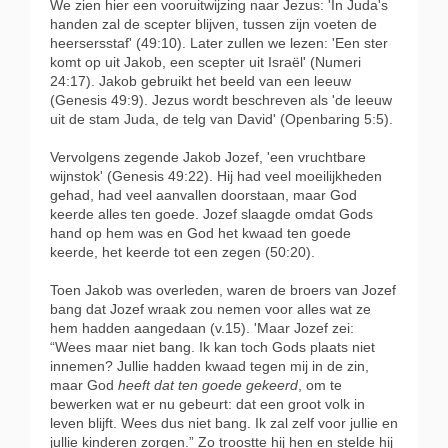
We zien hier een vooruitwijzing naar Jezus: 'In Juda's
handen zal de scepter blijven, tussen zijn voeten de
heersersstaf' (49:10). Later zullen we lezen: 'Een ster
komt op uit Jakob, een scepter uit Israël' (Numeri
24:17). Jakob gebruikt het beeld van een leeuw
(Genesis 49:9). Jezus wordt beschreven als 'de leeuw
uit de stam Juda, de telg van David' (Openbaring 5:5).
Vervolgens zegende Jakob Jozef, 'een vruchtbare
wijnstok' (Genesis 49:22). Hij had veel moeilijkheden
gehad, had veel aanvallen doorstaan, maar God
keerde alles ten goede. Jozef slaagde omdat Gods
hand op hem was en God het kwaad ten goede
keerde, het keerde tot een zegen (50:20).
Toen Jakob was overleden, waren de broers van Jozef
bang dat Jozef wraak zou nemen voor alles wat ze
hem hadden aangedaan (v.15). 'Maar Jozef zei:
“Wees maar niet bang. Ik kan toch Gods plaats niet
innemen? Jullie hadden kwaad tegen mij in de zin,
maar God
heeft dat ten goede gekeerd
, om te
bewerken wat er nu gebeurt: dat een groot volk in
leven blijft. Wees dus niet bang. Ik zal zelf voor jullie en
jullie kinderen zorgen.” Zo troostte hij hen en stelde hij