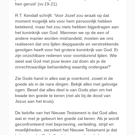
hen gerust' (vv.19-21).
R.T. Kendall schrijft: ‘Voor Jozef zou wraak op dat
moment mogelijk iets voor hem persoonlijk hebben
betekend, maar het zou niets hebben bijgedragen aan
het koninkrijk van God. Wanneer we op de een of
andere manier worden mishandeld, moeten we ons
realiseren dat ons lijden diepgaande en verstrekkende
gevolgen heeft voor het grotere koninkrijk van God. Er
zijn onzichtbare redenen voor voortdurend lijden. Wie
weet wat God met jouw leven zal doen als je de
onrechtvaardige behandeling waardig ondergaat?'
Zie Gods hand in alles wat je overkomt, zowel in de
goede als in de nare dingen. Bekijk alles met gelovige
ogen. Besef dat alles deel is van Gods plan om het
kwade ten goede te keren (net als bij de dood van
Jezus aan het kruis).
De belofte van het Nieuwe Testament is dat God alles
wat er met je gebeurt ten goede zal keren. Als je wordt
geconfronteerd met beproeving, verleiding, strijd en
moeilijkheden, verzekert het Nieuwe Testament je dat