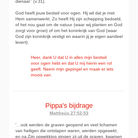
dienaar.' (v.31).
God heeft jouw bestwil voor ogen. Hij wil dat je met
Hem samenwerkt. Zo heeft Hij zijn schepping bedoeld,
of het nou gaat om de natuur (waar wij planten en God
zorgt voor groei) of om het koninkrijk van God (waar
God zijn koninkrijk vestigt en waarin jij je eigen aandeel
levert).
Heer, dank U dat U in alles mijn bestwil
voor ogen hebt en dat U mij hierin een rol
geeft. Neem mijn gepingel en maak er iets
moois van.
Pippa's bijdrage
Mattheüs 27:52-53
'…ook werden de graven geopend en veel lichamen
van heiligen die ontslapen waren, werden opgewekt;
en na Zijn opwekking gingen zij uit de graven, kwamen