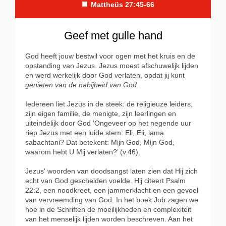
■
Mattheüs 27:45-66
Geef met gulle hand
God heeft jouw bestwil voor ogen met het kruis en de
opstanding van Jezus. Jezus moest afschuwelijk lijden
en werd werkelijk door God verlaten, opdat jij kunt
genieten van de nabijheid van God
.
Iedereen liet Jezus in de steek: de religieuze leiders,
zijn eigen familie, de menigte, zijn leerlingen en
uiteindelijk door God 'Ongeveer op het negende uur
riep Jezus met een luide stem: Eli, Eli, lama
sabachtani? Dat betekent: Mijn God, Mijn God,
waarom hebt U Mij verlaten?’ (v.46).
Jezus' woorden van doodsangst laten zien dat Hij zich
echt van God gescheiden voelde. Hij citeert Psalm
22:2, een noodkreet, een jammerklacht en een gevoel
van vervreemding van God. In het boek Job zagen we
hoe in de Schriften de moeilijkheden en complexiteit
van het menselijk lijden worden beschreven. Aan het