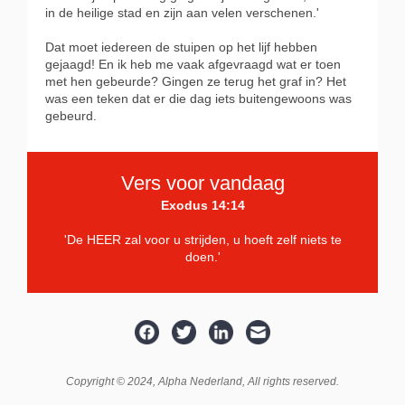
in de heilige stad en zijn aan velen verschenen.'
Dat moet iedereen de stuipen op het lijf hebben
gejaagd! En ik heb me vaak afgevraagd wat er toen
met hen gebeurde? Gingen ze terug het graf in? Het
was een teken dat er die dag iets buitengewoons was
gebeurd.
Vers voor vandaag
Exodus 14:14
'De HEER zal voor u strijden, u hoeft zelf niets te
doen.'
Copyright © 2024,
Alpha Nederland
, All rights reserved.