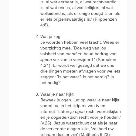
is, al wat eerbaar is, al wat rechtvaardig
is, al wat rein is, al wat lieflijk is, al wat
welluidend is, als er enige deugd is en als
er iets prijzenswaardigs is.' (Filippenzen
4:8).
Wat je zegt
Je woorden hebben veel kracht. Wees er
voorzichtig mee. 'Doe weg van jou
valsheid van
mond
en houd bedrog van
lippen
ver van je verwijderd.' (Spreuken
4:24). Er wordt wel gezegd dat we ons
drie dingen moeten afvragen voor we iets
zeggen: 'Is het waar? Is het aardig? Is
het nodig?'
Waar
je naar kijkt
Bewaak je ogen. Let op waar je naar kijkt,
vooral nu, in het tijdperk van tv en
internet. 'Laten
je ogen
recht vooruitkijken
en je
oogleden
zich recht vóór je houden.'
(v.25). Jezus waarschuwt dat als je naar
de verkeerde dingen kijkt, 'zal heel uw
lichaam duister zijn' (Mattheüs 6:23).