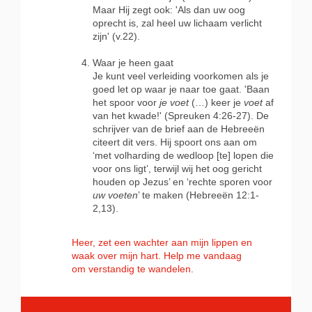
Maar Hij zegt ook: 'Als dan uw oog
oprecht is, zal heel uw lichaam verlicht
zijn' (v.22).
Waar je heen gaat
Je kunt veel verleiding voorkomen als je
goed let op waar je naar toe gaat. 'Baan
het spoor voor
je voet
(…) keer je
voet
af
van het kwade!' (Spreuken 4:26-27). De
schrijver van de brief aan de Hebreeën
citeert dit vers. Hij spoort ons aan om
‘met volharding de wedloop [te] lopen die
voor ons ligt’, terwijl wij het oog gericht
houden op Jezus’ en ‘rechte sporen voor
uw voeten
’ te maken
(Hebreeën 12:1-
2,13).
Heer, zet een wachter aan mijn lippen en
waak over mijn hart. Help me vandaag
om verstandig te wandelen.