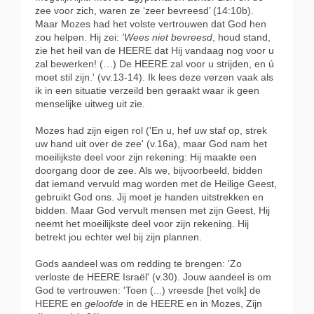
zee voor zich, waren ze ‘zeer bevreesd’ (14:10b).
Maar Mozes had het volste vertrouwen dat God hen
zou helpen. Hij zei:
'Wees niet bevreesd
, houd stand,
zie het heil van de HEERE dat Hij vandaag nog voor u
zal bewerken! (…) De HEERE zal voor u strijden, en ú
moet stil zijn.' (vv.13-14). Ik lees deze verzen vaak als
ik in een situatie verzeild ben geraakt waar ik geen
menselijke uitweg uit zie.
Mozes had zijn eigen rol ('En u, hef uw staf op, strek
uw hand uit over de zee' (v.16a), maar God nam het
moeilijkste deel voor zijn rekening: Hij maakte een
doorgang door de zee. Als we, bijvoorbeeld, bidden
dat iemand vervuld mag worden met de Heilige Geest,
gebruikt God ons. Jij moet je handen uitstrekken en
bidden. Maar God vervult mensen met zijn Geest, Hij
neemt het moeilijkste deel voor zijn rekening. Hij
betrekt jou echter wel bij zijn plannen.
Gods aandeel was om redding te brengen: 'Zo
verloste de HEERE Israël' (v.30). Jouw aandeel is om
God te vertrouwen: 'Toen (...) vreesde [het volk] de
HEERE en
geloofde
in de HEERE en in Mozes, Zijn