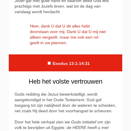
Jozef gaf met gulle hand en daarom deed God iets
prachtigs met Jozefs leven, wat tot de dag van
vandaag wordt herdacht.
Heer, dank U dat U dit alles hebt
doorstaan voor mij. Dank U dat U mij niet
alleen vergeeft, maar me ook een rol
geeft in uw plannen.
■
Exodus 13:1-14:31
Heb het volste vertrouwen
Gods redding die Jezus bewerkstelligt, wordt
aangekondigd in het Oude Testament. God gaf
toegang tot zijn nabijheid door de wateren te scheiden,
net zoals Hij deed door het voorhangsel te scheuren.
Door het hele verhaal zien we
Gods initiatief
om zijn
volk te bevrijden uit Egypte:
de HEERE heeft u met