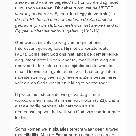
sterke hand vanhier uitgeleid
(…) En op die dag moet
u uw zoon vertellen: Dit gebeurt om wat
de HEERE
voor mij gedaan heeft
, toen ik uit Egypte vertrok (...)
de HEERE [heeft] u in het land van de Kanaänieten
gebracht
(...)
De HEERE heeft ons met sterke hand
uit
Egypte, uit het slavenhuis, geleid
.' (13:3-16).
God wees zijn volk de weg van begin tot eind.
Interessant genoeg koos Hij niet de kortste route
(v.17). Soms leidt God ons niet langs de gemakkelijke
weg, maar kiest Hij een langere, moeilijkere weg om
ons voor te bereiden op de strijd die ons te wachten
staat. Hoewel ze Egypte achter zich hadden gelaten,
moesten ze nog veel strijd leveren. Ze moesten leren
volledig op Gods kracht en leiding te vertrouwen.
Hij wees hun steeds de weg; overdag in een
wolkkolom en 's nachts in een vuurkolom (v.21). Dat is
wat we nodig hebben, als persoon en als
gemeenschap van het volk van God: zijn voortdurende
leiding.
Soms komen we in situaties terecht waar geen uitweg
mogelijk lijkt. Met de Egyptenaren achter zich en de