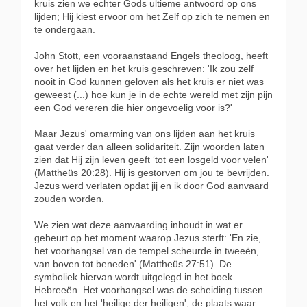
kruis zien we echter Gods ultieme antwoord op ons
lijden; Hij kiest ervoor om het Zelf op zich te nemen en
te ondergaan.
John Stott, een vooraanstaand Engels theoloog, heeft
over het lijden en het kruis geschreven: 'Ik zou zelf
nooit in God kunnen geloven als het kruis er niet was
geweest (...) hoe kun je in de echte wereld met zijn pijn
een God vereren die hier ongevoelig voor is?'
Maar Jezus' omarming van ons lijden aan het kruis
gaat verder dan alleen solidariteit. Zijn woorden laten
zien dat Hij zijn leven geeft ‘tot een losgeld voor velen'
(Mattheüs 20:28). Hij is gestorven om jou te bevrijden.
Jezus werd verlaten opdat jij en ik door God aanvaard
zouden worden.
We zien wat deze aanvaarding inhoudt in wat er
gebeurt op het moment waarop Jezus sterft: 'En zie,
het voorhangsel van de tempel scheurde in tweeën,
van boven tot beneden' (Mattheüs 27:51). De
symboliek hiervan wordt uitgelegd in het boek
Hebreeën. Het voorhangsel was de scheiding tussen
het volk en het 'heilige der heiligen', de plaats waar