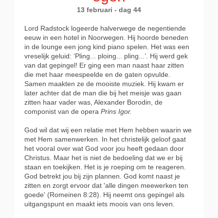
13 februari - dag 44
Lord Radstock logeerde halverwege de negentiende
eeuw in een hotel in Noorwegen. Hij hoorde beneden
in de lounge een jong kind piano spelen. Het was een
vreselijk geluid: ‘Pling... ploing... pling...’. Hij werd gek
van dat gepingel! Er ging een man naast haar zitten
die met haar meespeelde en de gaten opvulde.
Samen maakten ze de mooiste muziek. Hij kwam er
later achter dat de man die bij het meisje was gaan
zitten haar vader was, Alexander Borodin, de
componist van de opera
Prins Igor.
God wil dat wij een relatie met Hem hebben waarin we
met Hem samenwerken. In het christelijk geloof gaat
het vooral over wat God voor jou heeft gedaan door
Christus. Maar het is niet de bedoeling dat we er bij
staan en toekijken. Het is je roeping om te reageren.
God betrekt jou bij zijn plannen. God komt naast je
zitten en zorgt ervoor dat 'alle dingen meewerken ten
goede' (Romeinen 8:28). Hij neemt ons gepingel als
uitgangspunt en maakt iets moois van ons leven.