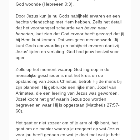
God woonde (Hebreeën 9:3).
Door Jezus kun je nu Gods nabijheid ervaren en een
hechte vriendschap met Hem hebben. Zelfs het detail
dat het voorhangsel scheurde
van
boven naar
beneden
, laat zien dat God ervoor heeft gezorgd dat jij
bij Hem kunt komen. Dat was geen mensenwerk. Jij
kunt Gods aanvaarding en nabijheid ervaren dankzij
Jezus' lijden en verlating. God had jouw bestwil voor
ogen.
Zelfs op het moment waarop God ingreep in de
menselijke geschiedenis met het kruis en de
opstanding van Jezus Christus, betrok Hij de mens bij
zijn plannen. Hij gebruikte een rijke man, Jozef van
Arimatea, die een leerling van Jezus was geworden.
Jozef kocht het graf waarin Jezus zou worden
begraven en waar Hij is opgestaan (Mattheüs 27:57-
60).
Het gaat er niet zozeer om of je arm of rijk bent, het
gaat om de manier waarop je reageert op wat Jezus
voor jou heeft gedaan en wat je doet met wat je hebt.