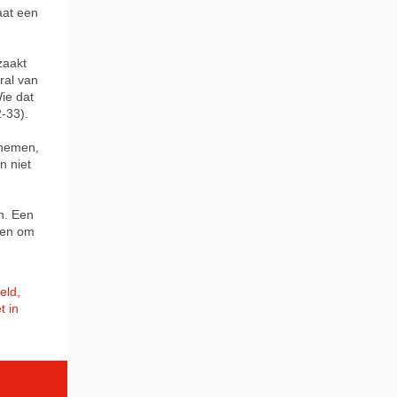
aat een
zaakt
ral van
ie dat
2-33).
 nemen,
n niet
en. Een
pen om
eld,
t in