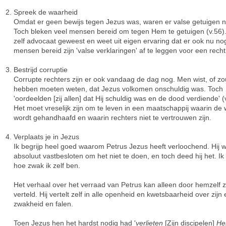
Spreek de waarheid
Omdat er geen bewijs tegen Jezus was, waren er valse getuigen n
Toch bleken veel mensen bereid om tegen Hem te getuigen (v.56).
zelf advocaat geweest en weet uit eigen ervaring dat er ook nu no
mensen bereid zijn 'valse verklaringen' af te leggen voor een rech
Bestrijd corruptie
Corrupte rechters zijn er ook vandaag de dag nog. Men wist, of zo
hebben moeten weten, dat Jezus volkomen onschuldig was. Toch
'oordeelden [zij allen] dat Hij schuldig was en de dood verdiende' (
Het moet vreselijk zijn om te leven in een maatschappij waarin de 
wordt gehandhaafd en waarin rechters niet te vertrouwen zijn.
Verplaats je in Jezus
Ik begrijp heel goed waarom Petrus Jezus heeft verloochend. Hij 
absoluut vastbesloten om het niet te doen, en toch deed hij het. Ik
hoe zwak ik zelf ben.
Het verhaal over het verraad van Petrus kan alleen door hemzelf z
verteld. Hij vertelt zelf in alle openheid en kwetsbaarheid over zijn
zwakheid en falen.
Toen Jezus hen het hardst nodig had '
verlieten
[Zijn discipelen]
H