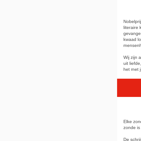
Nobelpri
literaire
gevangen
kwaad loo
mensenha
Wij zijn
uit lief
het met 
Elke zon
zonde i
De schri