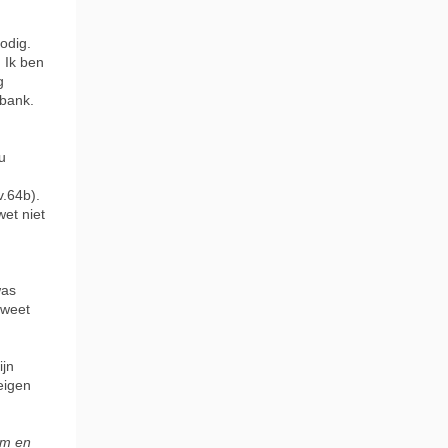
odig.
 Ik ben
g
tbank.
u
v.64b).
wet niet
was
 weet
ijn
 eigen
em
en