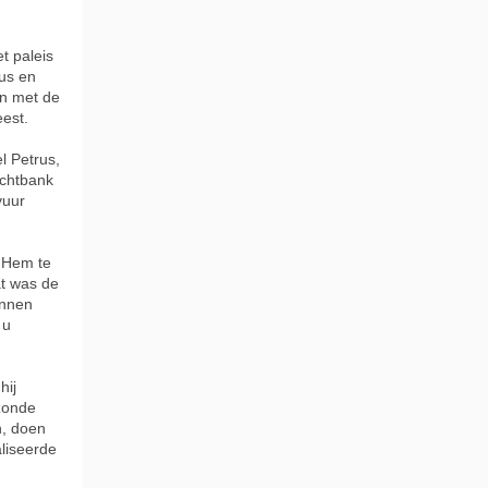
t paleis
zus en
en met de
eest.
l Petrus,
echtbank
vuur
t Hem te
at was de
onnen
 u
hij
zonde
n, doen
aliseerde