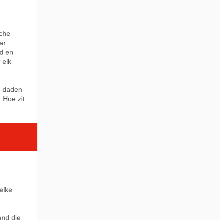
sche
ar
ed en
 elk
te daden
 Hoe zit
elke
and die