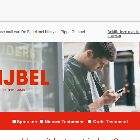
jkse mail van De Bijbel met Nicky en Pippa Gumbel
Bekijk deze mail in
browser
■
■
■
Spreuken
Nieuwe Testament
Oude Testament