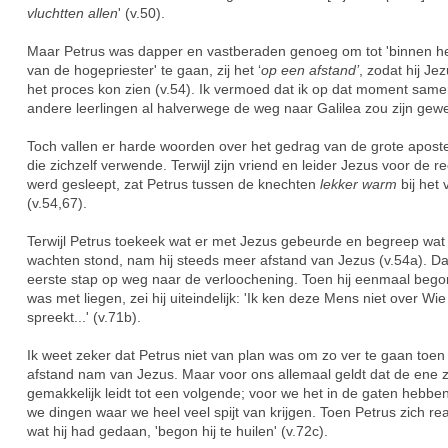
vluchtten allen
' (v.50).
Maar Petrus was dapper en vastberaden genoeg om tot 'binnen he
van de hogepriester' te gaan, zij het ‘
op een afstand’
, zodat hij Je
het proces kon zien (v.54). Ik vermoed dat ik op dat moment sam
andere leerlingen al halverwege de weg naar Galilea zou zijn gew
Toch vallen er harde woorden over het gedrag van de grote aposte
die zichzelf verwende. Terwijl zijn vriend en leider Jezus voor de r
werd gesleept, zat Petrus tussen de knechten
lekker warm
bij het 
(v.54,67).
Terwijl Petrus toekeek wat er met Jezus gebeurde en begreep wa
wachten stond, nam hij steeds meer afstand van Jezus (v.54a). D
eerste stap op weg naar de verloochening. Toen hij eenmaal beg
was met liegen, zei hij uiteindelijk: 'Ik ken deze Mens niet over Wie
spreekt...' (v.71b).
Ik weet zeker dat Petrus niet van plan was om zo ver te gaan toen 
afstand nam van Jezus. Maar voor ons allemaal geldt dat de ene 
gemakkelijk leidt tot een volgende; voor we het in de gaten hebbe
we dingen waar we heel veel spijt van krijgen. Toen Petrus zich re
wat hij had gedaan, 'begon hij te huilen' (v.72c).