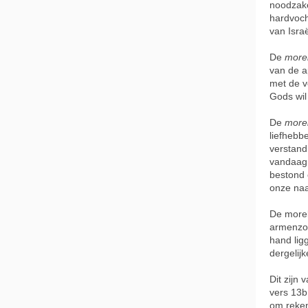
noodzake
hardvoch
van Israë
De
more
van de a
met de v
Gods wil 
De
more
liefhebb
verstand,
vandaag:
bestond e
onze naa
De morel
armenzor
hand ligg
dergelijk
Dit zijn 
vers 13b
om reken