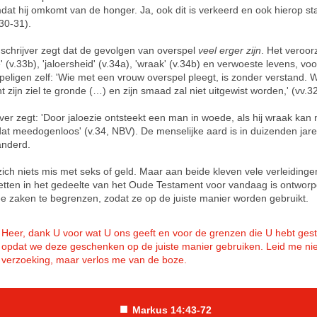
mdat hij omkomt van de honger. Ja, ook dit is verkeerd en ook hierop st
.30-31).
schrijver zegt dat de gevolgen van overspel
veel erger zijn
. Het veroor
 (v.33b), 'jaloersheid' (v.34a), 'wraak' (v.34b) en verwoeste levens, voo
peligen zelf: 'Wie met een vrouw overspel pleegt, is zonder verstand. W
ht zijn ziel te gronde (…) en zijn smaad zal niet uitgewist worden,' (vv.3
jver zegt: 'Door jaloezie ontsteekt een man in woede, als hij wraak kan
 dat meedogenloos' (v.34, NBV). De menselijke aard is in duizenden jare
anderd.
 zich niets mis met seks of geld. Maar aan beide kleven vele verleiding
etten in het gedeelte van het Oude Testament voor vandaag is ontwor
e zaken te begrenzen, zodat ze op de juiste manier worden gebruikt.
Heer, dank U voor wat U ons geeft en voor de grenzen die U hebt gest
opdat we deze geschenken op de juiste manier gebruiken. Leid me nie
verzoeking, maar verlos me van de boze.
■
Markus 14:43-72