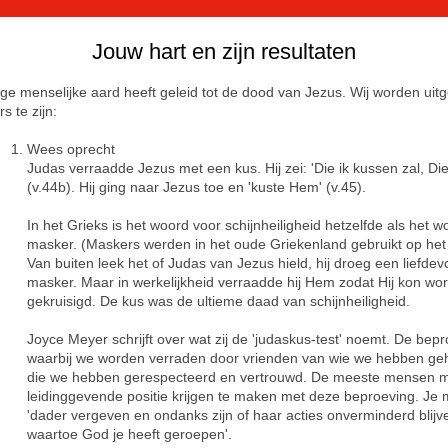
Jouw hart en zijn resultaten
ge menselijke aard heeft geleid tot de dood van Jezus. Wij worden ui
s te zijn:
Wees oprecht
Judas verraadde Jezus met een kus. Hij zei: 'Die ik kussen zal, Die 
(v.44b). Hij ging naar Jezus toe en 'kuste Hem' (v.45).
In het Grieks is het woord voor schijnheiligheid hetzelfde als het 
masker. (Maskers werden in het oude Griekenland gebruikt op het 
Van buiten leek het of Judas van Jezus hield, hij droeg een liefdev
masker. Maar in werkelijkheid verraadde hij Hem zodat Hij kon wo
gekruisigd. De kus was de ultieme daad van schijnheiligheid.
Joyce Meyer schrijft over wat zij de 'judaskus-test' noemt. De bep
waarbij we worden verraden door vrienden van wie we hebben ge
die we hebben gerespecteerd en vertrouwd. De meeste mensen 
leidinggevende positie krijgen te maken met deze beproeving. Je 
'dader vergeven en ondanks zijn of haar acties onverminderd blij
waartoe God je heeft geroepen'.