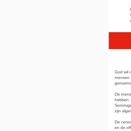
God wil 
mensen n
genoemd;
De mense
hebben. 
Sommige 
zijn alg
De
cere
en de of