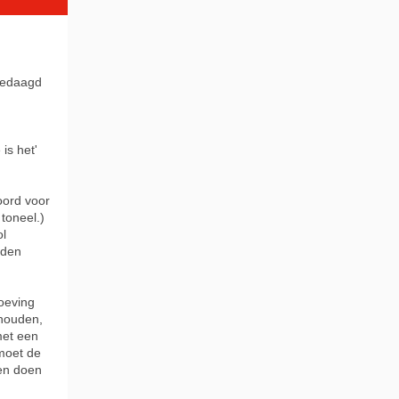
tgedaagd
is het'
woord voor
toneel.)
ol
rden
roeving
houden,
met een
moet de
ven doen