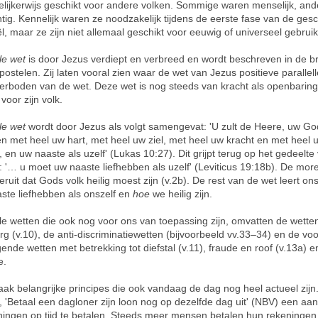
lijkerwijs geschikt voor andere volken. Sommige waren menselijk, and
tig. Kennelijk waren ze noodzakelijk tijdens de eerste fase van de ges
l, maar ze zijn niet allemaal geschikt voor eeuwig of universeel gebruik
le wet
is door Jezus verdiept en verbreed en wordt beschreven in de b
postelen. Zij laten vooral zien waar de wet van Jezus positieve parallel
erboden van de wet. Deze wet is nog steeds van kracht als openbarin
voor zijn volk.
le wet
wordt door Jezus als volgt samengevat: 'U zult de Heere, uw Go
en met heel uw hart, met heel uw ziel, met heel uw kracht en met heel 
 en uw naaste als uzelf' (Lukas 10:27). Dit grijpt terug op het gedeelte
 '… u moet uw naaste liefhebben als uzelf' (Leviticus 19:18b). De mor
ruit dat Gods volk heilig moest zijn (v.2b). De rest van de wet leert on
ste liefhebben als onszelf en
hoe
we heilig zijn.
e wetten die ook nog voor ons van toepassing zijn, omvatten de wette
g (v.10), de anti-discriminatiewetten (bijvoorbeeld vv.33–34) en de vo
ende wetten met betrekking tot diefstal (v.11), fraude en roof (v.13a) e
e.
vaak belangrijke principes die ook vandaag de dag nog heel actueel zijn.
, 'Betaal een dagloner zijn loon nog op dezelfde dag uit' (NBV) een aa
ingen op tijd te betalen. Steeds meer mensen betalen hun rekeningen 