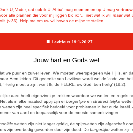
Dank U, Vader, dat ook ik U 'Abba' mag noemen en op U mag vertrouw
Voor alle plannen die voor mij liggen bid ik: '... niet wat ik wil,
maar
wat 
wilt' (v.36). Help me om uw wil boven de mijne te stellen.
■
Leviticus 19:1-20:27
Jouw hart en Gods wet
dat we puur en zuiver leven. We moeten weerspiegelen wie Hij is, en d
aar Hem leiden. Dit gedeelte van Leviticus wordt wel de 'code van heil
 'Heilig moet u zijn, want Ik, de HEERE, uw God, ben heilig' (19:2).
lijke aard heeft eigenzinnige trekken waardoor we wetten en regels n
Net als in elke maatschappij zijn er
burgerlijke
en
strafrechtelijke
wetten
wetten zijn heel specifiek bedoeld voor problemen in het oude Israël.
emener van aard en toepasselijk voor de meeste samenlevingen.
moniële
wetten zijn niet langer geldig, de spijswetten zijn afgeschaft do
fers zijn overbodig geworden door zijn dood. De
burgerlijke
wetten zijn 