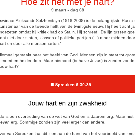
Hoe zit het met je hart?
9 maart - dag 68
jswinaar Aleksandr Solzhenitsyn (1918-2008) is de belangrijkste Russi
 kunstenaar van de tweede helft van de twintigste eeuw. Hij heeft acht ja
gezeten omdat hij kritiek had op Stalin. Hij schreef: 'De lijn tussen go
pt niet door staten, klassen of politieke partijen (...) maar midden door
rt en door alle mensenharten.'
 allemaal gemaakt naar het beeld van God. Mensen zijn in staat tot gro
de, moed en heldendom. Maar niemand (behalve Jezus) is zonder zonde.
jouw hart?
■
Spreuken 6:30-35
Jouw hart en zijn zwakheid
de is een overtreding van de wet van God en is daarom erg. Maar niet 
s
even
erg. Sommige zonden zijn veel erger dan andere.
jver van Spreuken laat dit zien aan de hand van het voorbeeld van iem