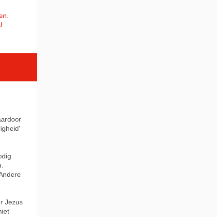
en.
U
aardoor
igheid'
odig
.
 Andere
or Jezus
niet