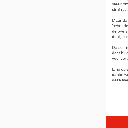
steelt o
straf (vv
Maar de 
'schande'
de overs
doet, ric
De schri
doet hij
veel ver
Er is op
aantal w
deze twe