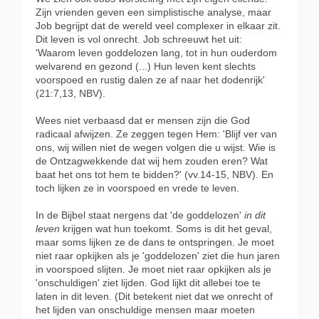
Zijn vrienden geven een simplistische analyse, maar
Job begrijpt dat de wereld veel complexer in elkaar zit.
Dit leven is vol onrecht. Job schreeuwt het uit:
'Waarom leven goddelozen lang, tot in hun ouderdom
welvarend en gezond (...) Hun leven kent slechts
voorspoed en rustig dalen ze af naar het dodenrijk'
(21:7,13, NBV).
Wees niet verbaasd dat er mensen zijn die God
radicaal afwijzen. Ze zeggen tegen Hem: 'Blijf ver van
ons, wij willen niet de wegen volgen die u wijst. Wie is
de Ontzagwekkende dat wij hem zouden eren? Wat
baat het ons tot hem te bidden?' (vv.14-15, NBV). En
toch lijken ze in voorspoed en vrede te leven.
In de Bijbel staat nergens dat 'de goddelozen'
in dit
leven
krijgen wat hun toekomt. Soms is dit het geval,
maar soms lijken ze de dans te ontspringen.
Je moet
niet raar opkijken als je 'goddelozen' ziet die hun jaren
in voorspoed slijten. Je moet niet raar opkijken als je
'onschuldigen' ziet lijden. God lijkt dit allebei toe te
laten in dit leven. (Dit betekent niet dat we onrecht of
het lijden van onschuldige mensen maar moeten