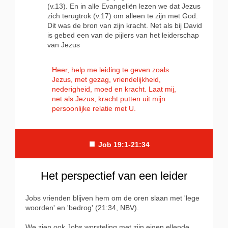
(v.13). En in alle Evangeliën lezen we dat Jezus
zich terugtrok (v.17) om alleen te zijn met God.
Dit was de bron van zijn kracht. Net als bij David
is gebed een van de pijlers van het leiderschap
van Jezus
Heer, help me leiding te geven zoals
Jezus, met gezag, vriendelijkheid,
nederigheid, moed en kracht. Laat mij,
net als Jezus, kracht putten uit mijn
persoonlijke relatie met U.
■
Job 19:1-21:34
Het perspectief van een leider
Jobs vrienden blijven hem om de oren slaan met 'lege
woorden' en 'bedrog' (21:34, NBV).
We zien ook Jobs worsteling met zijn eigen ellende.