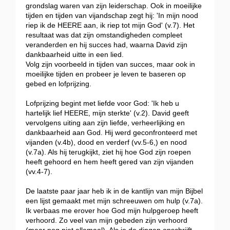
grondslag waren van zijn leiderschap. Ook in moeilijke
tijden en tijden van vijandschap zegt hij: 'In mijn nood
riep ik de HEERE aan, ik riep tot mijn God' (v.7). Het
resultaat was dat zijn omstandigheden compleet
veranderden en hij succes had, waarna David zijn
dankbaarheid uitte in een lied.
Volg zijn voorbeeld in tijden van succes, maar ook in
moeilijke tijden en probeer je leven te baseren op
gebed en lofprijzing.
Lofprijzing begint met liefde voor God: 'Ik heb u
hartelijk lief HEERE, mijn sterkte' (v.2). David geeft
vervolgens uiting aan zijn liefde, verheerlijking en
dankbaarheid aan God. Hij werd geconfronteerd met
vijanden (v.4b), dood en verderf (vv.5-6,) en nood
(v.7a). Als hij terugkijkt, ziet hij hoe God zijn roepen
heeft gehoord en hem heeft gered van zijn vijanden
(vv.4-7).
De laatste paar jaar heb ik in de kantlijn van mijn Bijbel
een lijst gemaakt met mijn schreeuwen om hulp (v.7a).
Ik verbaas me erover hoe God mijn hulpgeroep heeft
verhoord. Zo veel van mijn gebeden zijn verhoord