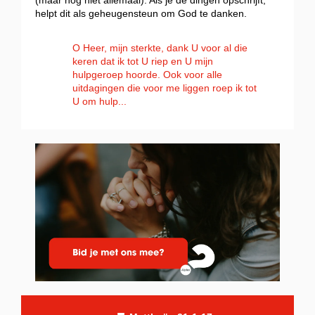
(maar nog niet allemaal). Als je de dingen opschrijft,
helpt dit als geheugensteun om God te danken.
O Heer, mijn sterkte, dank U voor al die
keren dat ik tot U riep en U mijn
hulpgeroep hoorde. Ook voor alle
uitdagingen die voor me liggen roep ik tot
U om hulp...