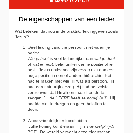
■
Mattheüs 21:1-17
De eigenschappen van een leider
Wat betekent dat nou in de praktijk, ‘leidinggeven zoals
Jezus’?
Geef leiding vanuit je persoon, niet vanuit je
positie
Wie
je bent
is veel belangrijker dan
wat je doet
of
wat je hebt
, belangrijker dan je positie of je
bezit. Jezus ontleende zijn
gezag
niet aan een
hoge positie in een of andere hiërarchie. Het
had te maken met wie Hij was als persoon. Hij
had een natuurlijk gezag. Hij had het volste
vertrouwen dat Hij alleen maar hoefde te
zeggen: '...
de HEERE heeft ze nodig
' (v.3). Hij
hoefde niet te dreigen en geen beloften te
doen.
Wees vriendelijk en bescheiden
'Jullie koning komt eraan. Hij is
vriendelijk
' (v.5,
BGT). De wereld verwacht deze eigenschap