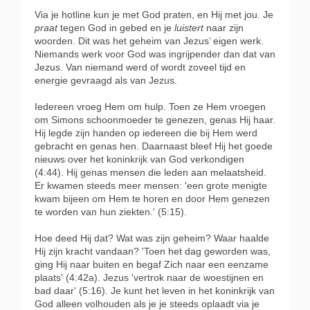
Via je hotline kun je met God praten, en Hij met jou. Je
praat
tegen God in gebed en je
luistert
naar zijn
woorden. Dit was het geheim van Jezus’ eigen werk.
Niemands werk voor God was ingrijpender dan dat van
Jezus. Van niemand werd of wordt zoveel tijd en
energie gevraagd als van Jezus.
Iedereen vroeg Hem om hulp. Toen ze Hem vroegen
om Simons schoonmoeder te genezen, genas Hij haar.
Hij legde zijn handen op iedereen die bij Hem werd
gebracht en genas hen. Daarnaast bleef Hij het goede
nieuws over het koninkrijk van God verkondigen
(4:44). Hij genas mensen die leden aan melaatsheid.
Er kwamen steeds meer mensen: 'een grote menigte
kwam bijeen om Hem te horen en door Hem genezen
te worden van hun ziekten.' (5:15).
Hoe deed Hij dat? Wat was zijn geheim? Waar haalde
Hij zijn kracht vandaan? 'Toen het dag geworden was,
ging Hij naar buiten en begaf Zich naar een eenzame
plaats' (4:42a). Jezus 'vertrok naar de woestijnen en
bad daar' (5:16). Je kunt het leven in het koninkrijk van
God alleen volhouden als je je steeds oplaadt via je