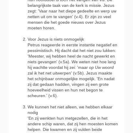
belangrijkste taak van de kerk is missie. Jezus
zegt: 'Vaar naar het diepe gedeelte en werp uw
netten uit om te vangen' (v.4). Er zijn zo veel
mensen die het goede nieuws over Jezus
moeten horen.
Voor Jezus is niets onmogelijk
Petrus reageerde in eerste instantie negatief en
pessimistisch. Hij dacht dat het niet zou lukken:
'Meester, wij hebben heel de nacht gewerkt en
niets gevangen' (v.5a). We weten niet hoe lang
hij wachtte voordat hij zei: 'maar
op Uw woord
zal ik het net uitwerpen' (v.5b). Jezus maakte
het schijnbaar onmogelijke mogelijk. 'En nadat
zij dat gedaan hadden, vingen zij een grote
hoeveelheid vissen en hun net begon te
scheuren.' (v.6).
We kunnen het niet alleen, we hebben elkaar
nodig
'En zij wenkten hun metgezellen, die in het
andere schip waren, dat zij hen moesten komen
helpen. Die kwamen en zij vulden beide