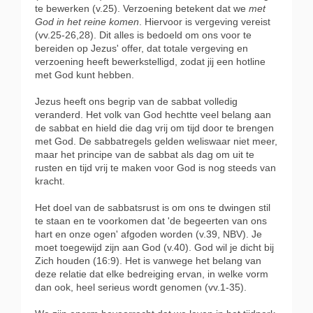
te bewerken (v.25). Verzoening betekent dat we
met
God in het reine komen
. Hiervoor is vergeving vereist
(vv.25-26,28). Dit alles is bedoeld om ons voor te
bereiden op Jezus' offer, dat totale vergeving en
verzoening heeft bewerkstelligd, zodat jij een hotline
met God kunt hebben.
Jezus heeft ons begrip van de sabbat volledig
veranderd. Het volk van God hechtte veel belang aan
de sabbat en hield die dag vrij om tijd door te brengen
met God. De sabbatregels gelden weliswaar niet meer,
maar het principe van de sabbat als dag om uit te
rusten en tijd vrij te maken voor God is nog steeds van
kracht.
Het doel van de sabbatsrust is om ons te dwingen stil
te staan en te voorkomen dat 'de begeerten van ons
hart en onze ogen' afgoden worden (v.39, NBV). Je
moet toegewijd zijn aan God (v.40). God wil je dicht bij
Zich houden (16:9). Het is vanwege het belang van
deze relatie dat elke bedreiging ervan, in welke vorm
dan ook, heel serieus wordt genomen (vv.1-35).