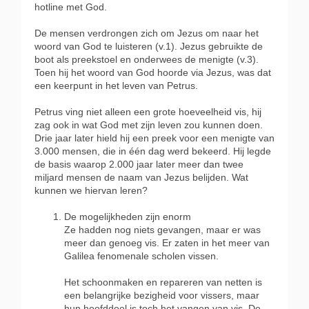
hotline met God.
De mensen verdrongen zich om Jezus om naar het
woord van God te luisteren (v.1). Jezus gebruikte de
boot als preekstoel en onderwees de menigte (v.3).
Toen hij het woord van God hoorde via Jezus, was dat
een keerpunt in het leven van Petrus.
Petrus ving niet alleen een grote hoeveelheid vis, hij
zag ook in wat God met zijn leven zou kunnen doen.
Drie jaar later hield hij een preek voor een menigte van
3.000 mensen, die in één dag werd bekeerd. Hij legde
de basis waarop 2.000 jaar later meer dan twee
miljard mensen de naam van Jezus belijden. Wat
kunnen we hiervan leren?
De mogelijkheden zijn enorm
Ze hadden nog niets gevangen, maar er was
meer dan genoeg vis. Er zaten in het meer van
Galilea fenomenale scholen vissen.
Het schoonmaken en repareren van netten is
een belangrijke bezigheid voor vissers, maar
hun hoofddoel is toch het vangen van vis. De