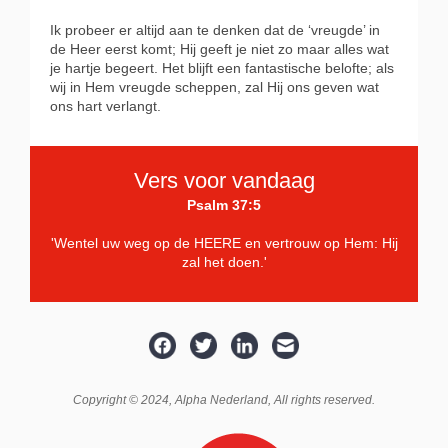
Ik probeer er altijd aan te denken dat de ‘vreugde’ in
de Heer eerst komt; Hij geeft je niet zo maar alles wat
je hartje begeert. Het blijft een fantastische belofte; als
wij in Hem vreugde scheppen, zal Hij ons geven wat
ons hart verlangt.
Vers voor vandaag
Psalm 37:5
'Wentel uw weg op de HEERE en vertrouw op Hem: Hij
zal het doen.'
Copyright © 2024,
Alpha Nederland
, All rights reserved.