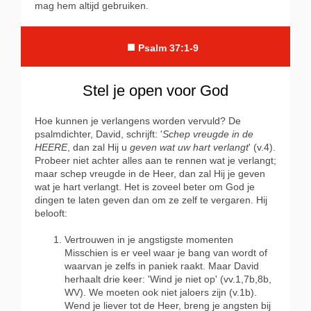
mag hem altijd gebruiken.
■
Psalm 37:1-9
Stel je open voor God
Hoe kunnen je verlangens worden vervuld? De
psalmdichter, David, schrijft: '
Schep vreugde in de
HEERE
, dan zal Hij u
geven wat uw hart verlangt
' (v.4).
Probeer niet achter alles aan te rennen wat je verlangt;
maar schep vreugde in de Heer, dan zal Hij je geven
wat je hart verlangt. Het is zoveel beter om God je
dingen te laten geven dan om ze zelf te vergaren. Hij
belooft:
Vertrouwen in je angstigste momenten
Misschien is er veel waar je bang van wordt of
waarvan je zelfs in paniek raakt. Maar David
herhaalt drie keer: 'Wind je niet op' (vv.1,7b,8b,
WV). We moeten ook niet jaloers zijn (v.1b).
Wend je liever tot de Heer, breng je angsten bij