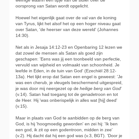
weinige waarin een tipje van de sluier over de
oorsprong van Satan wordt opgelicht.
Hoewel het eigenlijk gaat over de val van de koning
van Tyrus, lijkt het alsof het op een hoger niveau gaat
over Satan, 'de heerser van deze wereld' (Johannes
14:30).
Net als in Jesaja 14:12-23 en Openbaring 12 lezen we
dat zowel de mensen als Satan als goed zijn
geschapen: 'Eens was jij een toonbeeld van perfectie,
vervuld van wijsheid en volmaakt van schoonheid. Je
leefde in Eden, in de tuin van God' (Ezechiël 28:12-
13a). Het lijkt erop dat Satan een engel is geweest: 'Je
was een cherub, je vleugels beschermend uitgespreid,
je was door mij neergezet op de
heilige berg van God
'
(v.14). Satan had toegang tot de genadetroon en tot
de Heer. Hij 'was onberispelijk in alles wat [hij] deed'
(v.15).
Maar in plaats van God te aanbidden op de berg van
God, is hij 'hoogmoedig geworden' en zei hij: 'Ik ben
een god, ik zit op een godentroon, midden in zee'
(v.2). Hij dacht dat hij een god was (v.3, BGT). 'Door je