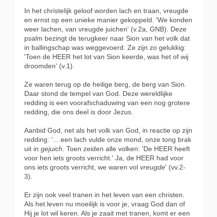
In het christelijk geloof worden lach en traan, vreugde
en ernst op een unieke manier gekoppeld. 'We konden
weer lachen, van vreugde juichen' (v.2a, GNB). Deze
psalm bezingt de terugkeer naar Sion van het volk dat
in ballingschap was weggevoerd. Ze zijn zo gelukkig:
'Toen de HEER het lot van Sion keerde, was het of wij
droomden' (v.1).
Ze waren terug op de heilige berg, de berg van Sion.
Daar stond de tempel van God. Deze wereldlijke
redding is een voorafschaduwing van een nog grotere
redding, die ons deel is door Jezus.
Aanbid God, net als het volk van God, in reactie op zijn
redding: '... een lach vulde onze mond, onze tong brak
uit in
gejuich
. Toen zeiden alle volken: 'De HEER heeft
voor hen iets groots verricht.' Ja, de HEER had voor
ons iets groots verricht, we waren vol
vreugde
' (vv.2-
3).
Er zijn ook veel tranen in het leven van een christen.
Als het leven nu moeilijk is voor je, vraag God dan of
Hij je lot wil keren. Als je zaait met tranen, komt er een