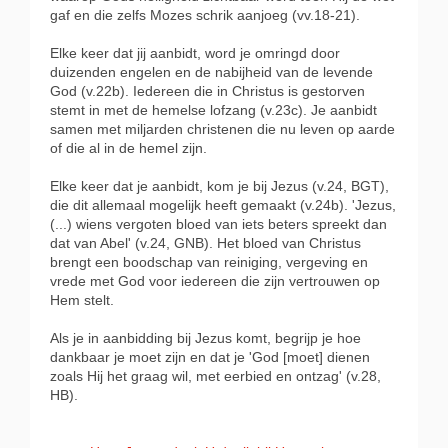
gaf en die zelfs Mozes schrik aanjoeg (vv.18-21).
Elke keer dat jij aanbidt, word je omringd door
duizenden engelen en de nabijheid van de levende
God (v.22b). Iedereen die in Christus is gestorven
stemt in met de hemelse lofzang (v.23c). Je aanbidt
samen met miljarden christenen die nu leven op aarde
of die al in de hemel zijn.
Elke keer dat je aanbidt, kom je bij Jezus (v.24, BGT),
die dit allemaal mogelijk heeft gemaakt (v.24b). 'Jezus,
(...) wiens vergoten bloed van iets beters spreekt dan
dat van Abel' (v.24, GNB). Het bloed van Christus
brengt een boodschap van reiniging, vergeving en
vrede met God voor iedereen die zijn vertrouwen op
Hem stelt.
Als je in aanbidding bij Jezus komt, begrijp je hoe
dankbaar je moet zijn en dat je 'God [moet] dienen
zoals Hij het graag wil, met eerbied en ontzag' (v.28,
HB).