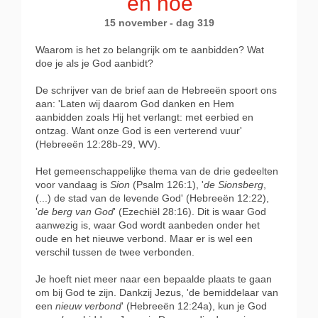
en hoe
15 november - dag 319
Waarom is het zo belangrijk om te aanbidden? Wat
doe je als je God aanbidt?
De schrijver van de brief aan de Hebreeën spoort ons
aan: 'Laten wij daarom God danken en Hem
aanbidden zoals Hij het verlangt: met eerbied en
ontzag. Want onze God is een verterend vuur'
(Hebreeën 12:28b-29, WV).
Het gemeenschappelijke thema van de drie gedeelten
voor vandaag is
Sion
(Psalm 126:1), '
de Sionsberg
,
(...) de stad van de levende God' (Hebreeën 12:22),
'
de berg van God
' (Ezechiël 28:16). Dit is waar God
aanwezig is, waar God wordt aanbeden onder het
oude en het nieuwe verbond. Maar er is wel een
verschil tussen de twee verbonden.
Je hoeft niet meer naar een bepaalde plaats te gaan
om bij God te zijn. Dankzij Jezus, 'de bemiddelaar van
een
nieuw verbond
' (Hebreeën 12:24a), kun je God