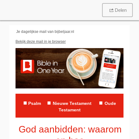
Delen
Je dagelijkse mail van
bijbeljaar.nl
Bekijk deze mail in je browser
■
■
■
P
salm
Nieuwe Testament
Oude
Testament
God aanbidden: waarom