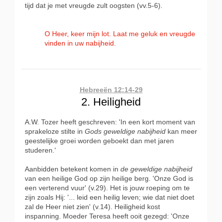
tijd dat je met vreugde zult oogsten (vv.5-6).
O Heer, keer mijn lot. Laat me geluk en vreugde
vinden in uw nabijheid.
Hebreeën 12:14-29
2. Heiligheid
A.W. Tozer heeft geschreven: 'In een kort moment van
sprakeloze stilte in
Gods geweldige nabijheid
kan meer
geestelijke groei worden geboekt dan met jaren
studeren.'
Aanbidden betekent komen in
de geweldige nabijheid
van een heilige God op zijn heilige berg. 'Onze God is
een verterend vuur' (v.29). Het is jouw roeping om te
zijn zoals Hij: '... leid een heilig leven; wie dat niet doet
zal de Heer niet zien' (v.14). Heiligheid kost
inspanning. Moeder Teresa heeft ooit gezegd: 'Onze