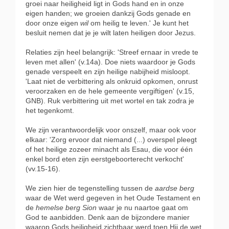
groei naar heiligheid ligt in Gods hand en in onze
eigen handen; we groeien dankzij Gods genade en
door onze eigen
wil
om heilig te leven.' Je kunt het
besluit nemen dat je je wilt laten heiligen door Jezus.
Relaties zijn heel belangrijk: 'Streef ernaar in vrede te
leven met allen' (v.14a). Doe niets waardoor je Gods
genade verspeelt en zijn heilige nabijheid misloopt.
'Laat niet de verbittering als onkruid opkomen, onrust
veroorzaken en de hele gemeente vergiftigen' (v.15,
GNB). Ruk verbittering uit met wortel en tak zodra je
het tegenkomt.
We zijn verantwoordelijk voor onszelf, maar ook voor
elkaar: 'Zorg ervoor dat niemand (...) overspel pleegt
of het heilige zozeer minacht als Esau, die voor één
enkel bord eten zijn eerstgeboorterecht verkocht'
(vv.15-16).
We zien hier de tegenstelling tussen de
aardse berg
waar de Wet werd gegeven in het Oude Testament en
de
hemelse berg Sion
waar je nu naartoe gaat om
God te aanbidden. Denk aan de bijzondere manier
waarop Gods heiligheid zichtbaar werd toen Hij de wet