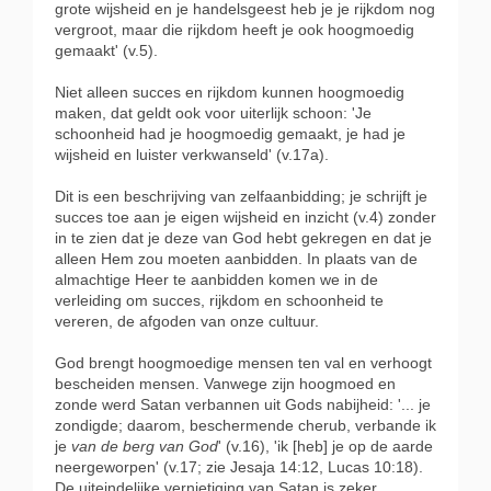
grote wijsheid en je handelsgeest heb je je rijkdom nog
vergroot, maar die rijkdom heeft je ook hoogmoedig
gemaakt' (v.5).
Niet alleen succes en rijkdom kunnen hoogmoedig
maken, dat geldt ook voor uiterlijk schoon: 'Je
schoonheid had je hoogmoedig gemaakt, je had je
wijsheid en luister verkwanseld' (v.17a).
Dit is een beschrijving van zelfaanbidding; je schrijft je
succes toe aan je eigen wijsheid en inzicht (v.4) zonder
in te zien dat je deze van God hebt gekregen en dat je
alleen Hem zou moeten aanbidden. In plaats van de
almachtige Heer te aanbidden komen we in de
verleiding om succes, rijkdom en schoonheid te
vereren, de afgoden van onze cultuur.
God brengt hoogmoedige mensen ten val en verhoogt
bescheiden mensen. Vanwege zijn hoogmoed en
zonde werd Satan verbannen uit Gods nabijheid: '... je
zondigde; daarom, beschermende cherub, verbande ik
je
van de berg van God
' (v.16), 'ik [heb] je op de aarde
neergeworpen' (v.17; zie Jesaja 14:12, Lucas 10:18).
De uiteindelijke vernietiging van Satan is zeker