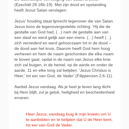
(Ezechiël 28:18b-19). Met zijn dood en opstanding
heeft Jezus Satan verslagen.
Jezus' houding staat lijnrecht tegenover die van Satan.
Jezus koos de tegenovergestelde richting: 'Hij die de
gestalte van God had, (...) nam de gestalte aan van
een slaaf en werd gelijk aan een mens. (...)
heeft
(...)
zich vernederd
en werd gehoorzaam tot in de dood –
de dood aan het kruis. Daarom heeft God hem hoog
verheven en hem de naam geschonken die elke naam
te boven gaat, opdat in de naam van Jezus elke knie
zich zal buigen, in de hemel, op de aarde en onder de
aarde, 11 en elke tong zal belijden: 'Jezus Christus is
Heer,' tot eer van God, de Vader' (Filippenzen 2:6-11).
Aanbid Jezus vandaag. Als je heel je leven lang dicht
bij Hem blijft, zul je geluk, heiligheid en bescheidenheid
ervaren.
Heer Jezus, vandaag buig ik mijn knieën om U
te aanbidden en te belijden dat U de Heer bent,
tot eer van God de Vader.