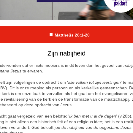
■
Mattheüs 28:1-20
Zijn nabijheid
ndervonden dat er niets mooiers is in dit leven dan het gevoel van
nabi
stane Jezus
te ervaren.
eft zijn volgelingen de opdracht om '
alle volken tot zijn leerlingen
' te m
NBV). Dit is onze roeping als persoon en als kerkelijke gemeenschap. De
 kerk is om onze taak te vervullen als het gaat om het evangeliseren v
de revitalisering van de kerk en de transformatie van de maatschappij.
 gebaseerd op deze opdracht van Jezus.
cht gaat vergezeld van een belofte: '
Ik ben met u al de dagen
' (v.20b)
g is niet alleen een historisch feit of een religieus idee; het is een realit
 leven verandert. God belooft jou
de nabijheid van de opgestane Jezus