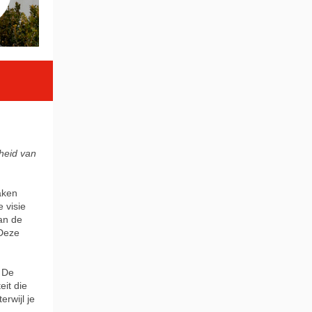
jheid van
aken
 visie
an de
 Deze
. De
eit die
terwijl je