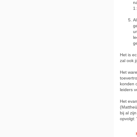
n
1:
Al
g
un
l
ge
Het is ec
zal ook 
Het ware
toevertro
konden o
leiders 
Het evan
(Mattheüs
bij al zi
opvolgt: 