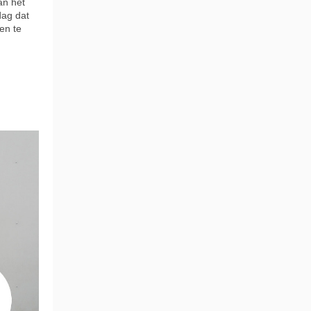
an het
dag dat
en te