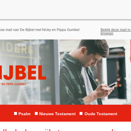
jkse mail van De Bijbel met Nicky en Pippa Gumbel
Bekijk deze mail in
browser
■
■
■
Psalm
Nieuwe Testament
Oude Testament