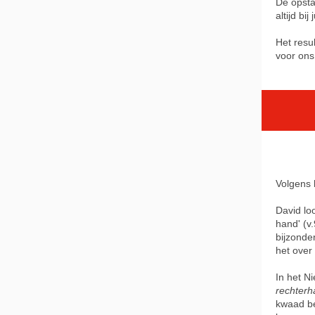
De opsta
altijd bij
Het resul
voor ons
Volgens 
David lo
hand' (v.
bijzonde
het over
In het N
rechter
kwaad be