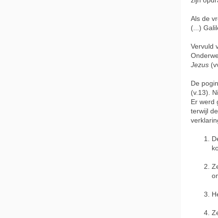
zijn opdr
Als de vr
(...) Gal
Vervuld 
Onderwe
Jezus
(v
De pogin
(v.13). 
Er werd 
terwijl 
verklari
D
k
Z
om
H
Z