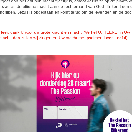
rgeet dan niet dat hun macht tijdelijk is, omdat Jezus zit op de plaats v
gezag en de ultieme macht aan de rechterhand van God. Er komt een 
ingrijpen. Jezus is opgestaan en komt terug om de levenden en de dod
.
Heer, dank U voor uw grote kracht en macht. 'Verhef U, HEERE, in Uw
macht; dan zullen wij zingen en Uw macht met psalmen loven.' (v.14).