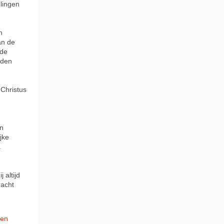
lingen
n
an de
 de
rden
 Christus
en
jke
.
 altijd
racht
 en