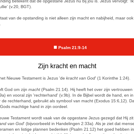
nding betekent dat de opgestane Jezus nu bij jou is. Jezus vervolgt: 'I
 jullie' (v.20, BGT).
taat van de opstanding is niet alleen zijn macht en nabijheid, maar ook 
.
■
Psalm 21:9-14
Zijn kracht en macht
het Nieuwe Testament is Jezus 'de
kracht van God
' (1 Korinthe 1:24).
oft God om zijn
macht
(Psalm 21:14). Hij heeft het over zijn vertrouwen i
9a) en vooral zijn 'rechterhand' (v.9b). In de Bijbel wordt de hand, en in
r de rechterhand, gebruikt als symbool van macht (Exodus 15:6,12). Da
 Gods machtige hand in zijn oordeel.
ieuwe Testament wordt vaak van de opgestane Jezus gezegd dat Hij zit
hand van God
' (bijvoorbeeld in Handelingen 2:33a). Als je ziet dat mens
ramen en listige plannen bedenken (Psalm 21:12) het goed hebben in