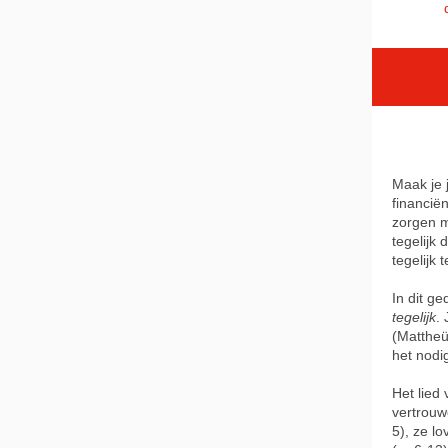
Maak je j
financië
zorgen m
tegelijk
tegelijk 
In dit g
tegelijk
.
(Mattheü
het nodi
Het lied
vertrouw
5), ze l