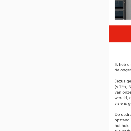
Ik heb o
de opge
Jezus ge
(v.19a, 
van onze
wereld, 
visie is
De opdra
opstandin
het hele