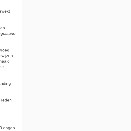
gewekt
len.
pgestane
vroeg
ewijzen.
haald
ze
anding
 reden
40 dagen