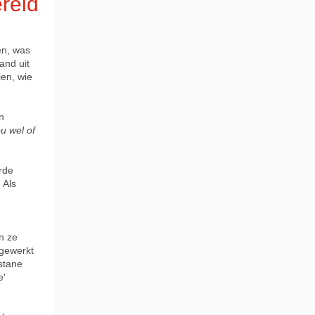
ereld
en, was
and uit
en, wie
n
u wel of
erde
 Als
n ze
 gewerkt
stane
e'