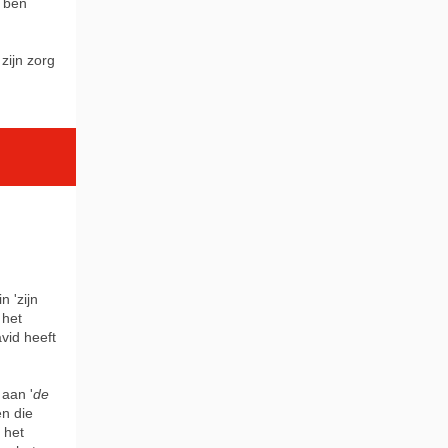
k ben
zijn zorg
n 'zijn
 het
vid heeft
 aan '
de
en die
 het