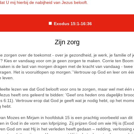
dat U mij hierbij de nabijheid van Jezus belooft.
■
Exodus 15:1-16:36
Zijn zorg
e zorgen over de toekomst - over je gezondheid, je werk, je familie of j
n? Kies er vandaag voor om je geen zorgen te maken. Corrie ten Boom 
aken is de last van morgen dragen met de kracht van vandaag - twee
 dragen. Het is vooruitlopen op morgen.’ Vertrouw op God en leer om é
te leven.
edeelte lezen we dat God belooft voor ons te zorgen, maar wel met
één 
 Jezus heeft ons geleerd te bidden: 'Geef ons
heden
ons
dagelijks
brood
s 6:11). Vertrouw erop dat God je geeft wat je nodig hebt, op het mome
g hebt.
 van Mozes en Mirjam in hoofdstuk 15 is een prachtig voorbeeld van dit
en in God in de vorm van lofprijzing. Zij prijzen God om wie Hij is (Exo
oven God om wat Hij in het verleden heeft gedaan – redding, verlossing