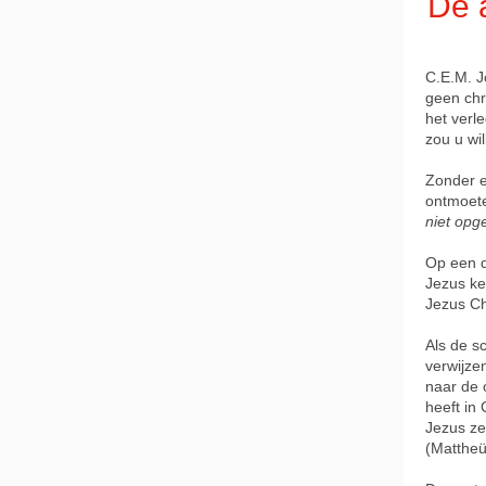
De a
C.E.M. Jo
geen chr
het verl
zou u wi
Zonder e
ontmoet
niet opg
Op een da
Jezus ke
Jezus Chr
Als de s
verwijze
naar de o
heeft in
Jezus zeg
(Mattheü