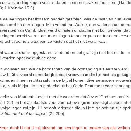
a de opstanding zagen vele anderen Hem en spraken met Hem (Hande
3; 1 Korinthe 15:6).
s de leerlingen het lichaam hadden gestolen, was de rest van hun leve
ebaseerd op een leugen. Mijn vriend Ian Walker, een wetenschapper a
iversiteit van Cambridge, werd christen omdat hij niet kon geloven dat
eerlingen bereid waren om martelingen te ondergaan en ter dood te wo
bracht voor iets waarvan ze wisten dat het niet waar was.
ht waar. Jezus is opgestaan. De dood en het graf zijn niet het einde. In
jij worden opgewekt uit de dood.
n vrouwen aan wie de boodschap van de opstanding als eerste werd
uwd. Dit is vooral opmerkelijk omdat vrouwen in die tijd niet als getuig
ptreden in een rechtszaak. In de Bijbel komen diverse andere vrouweli
voor, zoals Mirjam in het gedeelte uit het Oude Testament voor vandaag
gelie van Mattheüs begint met de woorden dat Jezus 'God met ons' is
 1:23). In het allerlaatste vers van het evangelie bevestigt Jezus dat Hij
jn volgelingen zal zijn. Hij belooft iedereen die in Hem gelooft en zijn opd
'
Ik ben met u al de dagen
' (28:20b).
Heer, dank U dat U mij uitzendt om leerlingen te maken van alle volken