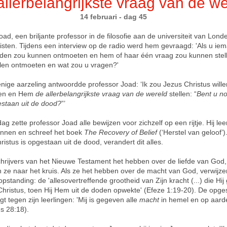
llerbelangrijkste vraag van de w
14 februari - dag 45
ad, een briljante professor in de filosofie aan de universiteit van Lond
isten. Tijdens een interview op de radio werd hem gevraagd: 'Als u iem
eden zou kunnen ontmoeten en hem of haar één vraag zou kunnen stell
llen ontmoeten en wat zou u vragen?'
nige aarzeling antwoordde professor Joad: ‘Ik zou Jezus Christus wille
en en Hem
de allerbelangrijkste vraag van de wereld
stellen: “
Bent u no
estaan uit de dood?
”’
g zette professor Joad alle bewijzen voor zichzelf op een rijtje. Hij le
nnen en schreef het boek
The Recovery of Belief
(‘Herstel van geloof’).
istus is opgestaan uit de dood, verandert dit alles.
chrijvers van het Nieuwe Testament het hebben over de liefde van God,
n ze naar het kruis. Als ze het hebben over de macht van God, verwijze
pstanding: de 'allesovertreffende grootheid van Zijn kracht (...) die Hij
 Christus, toen Hij Hem uit de doden opwekte' (Efeze 1:19-20). De opge
t tegen zijn leerlingen: 'Mij is gegeven alle
macht
in hemel en op aard
s 28:18).