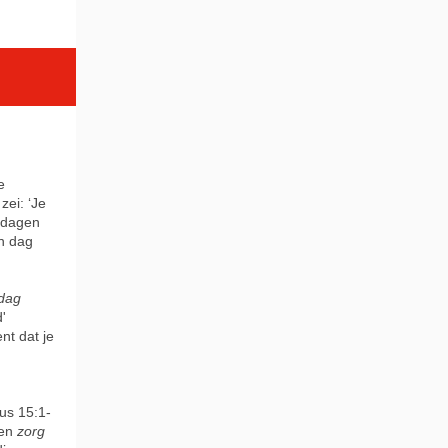
e
zei: ‘Je
 dagen
én dag
dag
'
nt dat je
dus 15:1-
 en
zorg