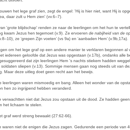
acht uitvoert.
ouwen het lege graf zien, zegt de engel: 'Hij is hier niet, want Hij is op
ilea, daar zult u Hem zien' (vv.6–7).
van 'grote blijdschap' renden ze naar de leerlingen om het hun te vertel
g kwam Jezus hen tegemoet (v.9). Ze ervoeren
de nabijheid van de o
v.8–10), ze ‘grepen Zijn voeten’ (vs 9a) en ‘aanbaden Hem’ (v.9b,17a).
gen om het lege graf op een andere manier te verklaren begonnen al 
Niet iedereen geloofde dat Jezus was opgestaan (v.17b), ondanks alle b
gesuggereerd dat zijn leerlingen Hem 's nachts stiekem hadden wegge
de soldaten sliepen (v.13). Sommige mensen gaan nog steeds uit van de
ng. Maar deze uitleg doet geen recht aan het bewijs.
e leerlingen waren mismoedig en bang. Alleen het wonder van de opst
on hen zo ingrijpend hebben veranderd.
e verwachtten niet dat Jezus zou opstaan uit de dood. Ze hadden geen
 het lichaam te stelen.
et graf werd streng bewaakt (27:62-66).
e waren niet de enigen die Jezus zagen. Gedurende een periode van 