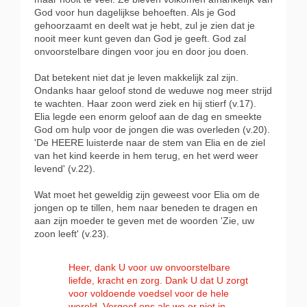
God voor hun dagelijkse behoeften. Als je God
gehoorzaamt en deelt wat je hebt, zul je zien dat je
nooit meer kunt geven dan God je geeft. God zal
onvoorstelbare dingen voor jou en door jou doen.
Dat betekent niet dat je leven makkelijk zal zijn.
Ondanks haar geloof stond de weduwe nog meer strijd
te wachten. Haar zoon werd ziek en hij stierf (v.17).
Elia legde een enorm geloof aan de dag en smeekte
God om hulp voor de jongen die was overleden (v.20).
'De HEERE luisterde naar de stem van Elia en de ziel
van het kind keerde in hem terug, en het werd weer
levend' (v.22).
Wat moet het geweldig zijn geweest voor Elia om de
jongen op te tillen, hem naar beneden te dragen en
aan zijn moeder te geven met de woorden 'Zie, uw
zoon leeft' (v.23).
Heer, dank U voor uw onvoorstelbare
liefde, kracht en zorg. Dank U dat U zorgt
voor voldoende voedsel voor de hele
wereld. Vergeef ons als we er niet in