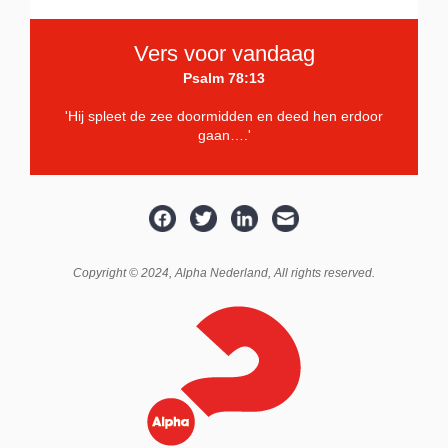
Vers voor vandaag
Psalm 78:13
'Hij spleet de zee doormidden en deed hen erdoor
gaan….'
Copyright © 2024,
Alpha Nederland
, All rights reserved.