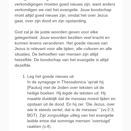
verkondigingen moeten goed nieuws zijn, want anders
verkondigen we niet het evangelie. Jouw boodschap
moet
altijd
goed nieuws zijn, omdat het over Jezus
gaat, over zijn dood en zijn opstanding.
God zal je de juiste woorden geven voor elke
gelegenheid. Jouw woorden bezitten veel kracht en
kunnen levens veranderen. Het goede nieuws van
Jezus is relevant voor alle tijden, alle culturen en alle
situaties. De behoeften van mensen zijn altijd
hetzelfde. De boodschap van het evangelie is altijd
dezelfde.
Leg het goede nieuws uit
In de synagoge in Thessalonica '
sprak
hij
[Paulus] met de Joden
over
teksten uit de
heilige boeken. Hij
legde
de teksten
uit
. Hij
maakte duidelijk
dat de messias moest lijden en
opstaan uit de dood. En hij zei: 'Die Jezus, over
wie ik steeds vertel, dat is de messias' ' (vv.2-3,
BGT). Zijn zorgvuldige uitleg van het evangelie
leidde ertoe dat sommige mensen 'overtuigd'
raakten (v.4).