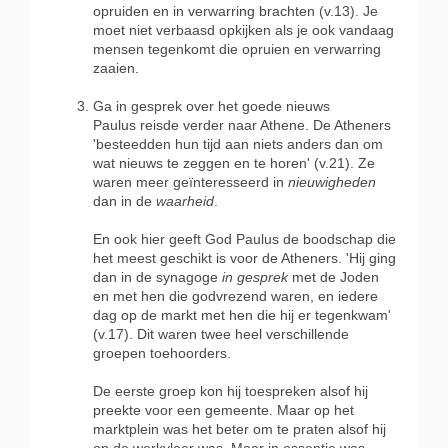
opruiden en in verwarring brachten (v.13). Je
moet niet verbaasd opkijken als je ook vandaag
mensen tegenkomt die opruien en verwarring
zaaien.
Ga in gesprek over het goede nieuws
Paulus reisde verder naar Athene. De Atheners
'besteedden hun tijd aan niets anders dan om
wat nieuws te zeggen en te horen' (v.21). Ze
waren meer geïnteresseerd in
nieuwigheden
dan in de
waarheid
.
En ook hier geeft God Paulus de boodschap die
het meest geschikt is voor de Atheners. 'Hij ging
dan in de synagoge
in gesprek
met de Joden
en met hen die godvrezend waren, en iedere
dag op de markt met hen die hij er tegenkwam'
(v.17). Dit waren twee heel verschillende
groepen toehoorders.
De eerste groep kon hij toespreken alsof hij
preekte voor een gemeente. Maar op het
marktplein was het beter om te praten alsof hij