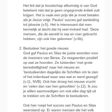
Het feit dat je boodschap afkomstig is van God
betekent niet dat je geen
ongegronde kritiek
zult
krijgen. Het is vaak een prijs die je moet betalen
als je Jezus volgt. Paulus' succes gaf aanleiding
tot jaloezie (v.5). Het is interessant dat men
kennelijk al dacht dat hij veel invloed had: 'Deze
mensen, die
de wereld
in rep en roer gebracht
hebben, zijn ook hier gekomen' (v.6b).
Bestudeer het goede nieuws
God gaf Paulus en Silas de juiste woorden voor
de inwoners van Berea. Ze reageerden positief
op wat ze hoorden. Ze luisterden 'met grote
bereidwilligheid' naar het nieuws en
'
bestudeerden
dagelijks de Schriften om te zien
of het inderdaad waar was wat er werd gezegd'
(v.11, NVB). Ook hier droeg het nieuws vrucht
en 'velen dan van hen geloofden' (v.12). Ik zou
je willen aanmoedigen om ook
elke dag
tijd uit
te trekken om de Schriften te bestuderen.
Ook hier roept het succes van Paulus en Silas
weerstand op. Er waren mensen die het volk