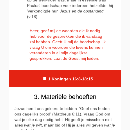
op de werkvloer was. Maar in essentie was
Paulus' boodschap voor iedereen hetzelfde; hij
'verkondigde hun
Jezus en de opstanding
'
(v.18).
Heer, geef mij de woorden die ik nodig
heb voor de gesprekken die ik vandaag
zal hebben. Geeft U mij de boodschap. Ik
vraag U om woorden die levens kunnen
veranderen in al mijn dagelijkse
gesprekken. Laat de Geest mij leiden.
■
1 Koningen 16:8-18:15
3. Materiële behoeften
Jezus heeft ons geleerd te bidden: 'Geef ons heden
ons dagelijks brood' (Mattheüs 6:11). Vraag God om
wat je elke dag nodig hebt. Hij geeft je misschien niet
alles
wat je wilt
, maar bid of Hij je alles wil geven
wat je