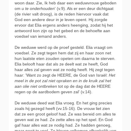
woon daar. Zie, Ik heb daar een weduwvrouw geboden
om
u te onderhouden
' (v.9). Als er een deur dichtgaat
(de rivier valt droog), is de reden hiervoor vaak dat
God een andere deur in je leven opent. Hij zorgde
ervoor dat Elia ergens anders heenging, zodat hij het
antwoord kon zijn op het gebed en de behoefte aan
voedsel van iemand anders.
De weduwe werd op de proef gesteld. Elia vraagt om
voedsel. Ze zegt tegen hem dat zij en haar zoon net
hun laatste eten zouden opeten om daarna te sterven.
Elia belooft haar dat als ze deelt wat ze heeft, God
haar alles zal geven wat ze nodig heeft. Hij zegt tegen
haar: 'Want zo zegt de HEERE, de God van Israël:
Het
meel in de pot zal niet opraken en in de kruik zal het
aan olie niet ontbreken
tot op de dag dat de HEERE
regen op de aardbodem geven zal' (v.14).
De weduwe deed wat Elia vroeg. En het ging precies
zoals hij gezegd heeft (vv.15-16). De vrouw liet zien
dat ze een groot geloof had. Ze was bereid om alles te
geven wat ze had. Ze zette alles op het spel. En God
gaf haar alles wat ze nodig had. Ze hadden genoeg,
maar nooit te veel. Ze bleven volkomen afhankelijk van