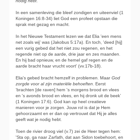
nodig hebt
.
In een samenleving die bleef zondigen en uiteenviel (1
Koningen 16:8-34) liet God een profeet opstaan die
sprak met gezag en macht.
In het Nieuwe Testament lezen we dat Elia 'een mens
net zoals wij' was (Jakobus 5:17a). En toch, 'deed [hij]
een vurig gebed dat het niet zou regenen, en het
regende niet op de aarde, drie jaar en zes maanden.
En hij bad opnieuw, en de hemel gaf regen en de
aarde bracht haar vrucht voort' (vv.17b-18).
Elia's gebed bracht hemzelf in problemen. Maar
God
zorgde voor al zijn materiële behoeften
. Eerst
‘brachten [de raven] hem 's morgens brood en vlees
en 's avonds brood en vlees, en hij dronk uit de beek’
(1 Koningen 17:6). God kan op heel creatieve
manieren voor je zorgen. Jouw rol is dat je Hem
gehoorzaamt en er dan op vertrouwt dat Hij je alles
geeft wat je nodig hebt.
Toen de rivier droog viel (v.7) zei de Heer tegen hem:
'Sta op, ga naar Zarfath, dat aan Sidon toebehoort, en