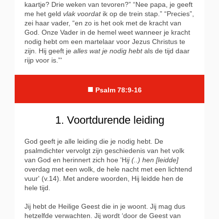
kaartje? Drie weken van tevoren?” “Nee papa, je geeft
me het geld
vlak voordat
ik op de trein stap.” “Precies”,
zei haar vader, “en zo is het ook met de kracht van
God. Onze Vader in de hemel weet wanneer je kracht
nodig hebt om een martelaar voor Jezus Christus te
zijn. Hij geeft je
alles wat je nodig hebt
als de tijd daar
rijp voor is.”'
■
Psalm 78:9-16
1. Voortdurende leiding
God geeft je alle leiding die je nodig hebt. De
psalmdichter vervolgt zijn geschiedenis van het volk
van God en herinnert zich hoe 'H
ij (..) hen [leidde]
overdag met een wolk, de hele nacht met een lichtend
vuur' (v.14). Met andere woorden, Hij leidde hen de
hele tijd.
Jij hebt de Heilige Geest die in je woont. Jij mag dus
hetzelfde verwachten. Jij wordt ‘door de Geest van