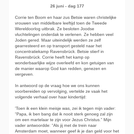
26 juni - dag 177
Corrie ten Boom en haar zus Betsie waren christelijke
vrouwen van middelbare leeftijd toen de Tweede
Wereldoorlog uitbrak. Ze besloten Joodse
vluchtelingen onderdak te verlenen. Ze hebben veel
Joden gered. Maar uiteindelijk werden ze zelf
gearresteerd en op transport gesteld naar het
concentratiekamp Ravensbrück. Betsie stierf in
Ravensbrück. Corrie heeft het kamp op
wonderbaarlijke wijze overleefd en kon getuigen van
de manier waarop God kan redden, genezen en
vergeven.
In antwoord op de vraag hoe we ons kunnen
voorbereiden op vervolging, vertelde ze vaak het
volgende verhaal over haar kindertijd:
'Toen ik een klein meisje was, zei ik tegen mijn vader:
“Papa, ik ben bang dat ik nooit sterk genoeg zal zijn
om een martelaar te zijn voor Jezus Christus.” Mijn
vader antwoordde: “Als jij met de trein naar
Amsterdam moet, wanneer geef ik je dan geld voor het