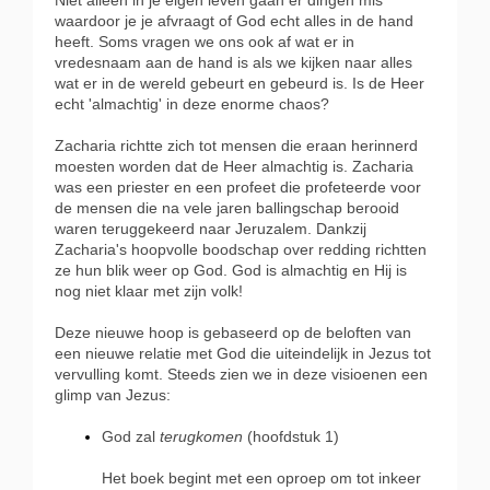
waardoor je je afvraagt of God echt alles in de hand
heeft. Soms vragen we ons ook af wat er in
vredesnaam aan de hand is als we kijken naar alles
wat er in de wereld gebeurt en gebeurd is. Is de Heer
echt 'almachtig' in deze enorme chaos?
Zacharia richtte zich tot mensen die eraan herinnerd
moesten worden dat de Heer almachtig is. Zacharia
was een priester en een profeet die profeteerde voor
de mensen die na vele jaren ballingschap berooid
waren teruggekeerd naar Jeruzalem. Dankzij
Zacharia's hoopvolle boodschap over redding richtten
ze hun blik weer op God. God is almachtig en Hij is
nog niet klaar met zijn volk!
Deze nieuwe hoop is gebaseerd op de beloften van
een nieuwe relatie met God die uiteindelijk in Jezus tot
vervulling komt. Steeds zien we in deze visioenen een
glimp van Jezus:
God zal
terugkomen
(hoofdstuk 1)
Het boek begint met een oproep om tot inkeer