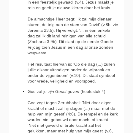
in een feestelijk gewaad' (v.4). Jezus maakt je
rein en geeft je nieuwe kleren door het kruis.
De almachtige Heer zegt: 'Ik zal mijn dienaar
sturen, de telg aan de stam van David' (v.8b, zie
Jeremia 23:5). Hij vervolgt: '... in één enkele
dag zal ik dit land reinigen van alle schuld'
(Zacharia 3:9b). Dit slaat op de eerste Goede
Vrijdag toen Jezus in één dag al onze zonden
wegwaste.
Het resultaat hiervan is: 'Op die dag (...) zullen
jullie elkaar uitnodigen onder de wijnrank en
onder de vijgenboom' (v.10). Dit staat symbool
voor vrede, veiligheid en voorspoed.
God zal je
zijn Geest geven
(hoofdstuk 4)
God zegt tegen Zerubbabel: 'Niet door eigen
kracht of macht zal hij slagen (...) maar met de
hulp van mijn geest' (4:6). De tempel en de kerk
worden niet gebouwd door macht of kracht:
'Niet met geweld of brute kracht zal het
gelukken, maar met hulp van mijn geest' (v.6,