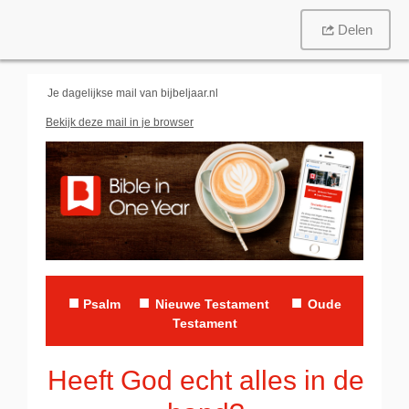
Delen
Je dagelijkse mail van
bijbeljaar.nl
Bekijk deze mail in je browser
■
■
■
P
salm
Nieuwe Testament
Oude
Testament
Heeft God echt alles in de