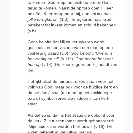
te komen. God roept het volk op om bij Hem
terug te komen. Naast de oproep doet Hij een
belofte: 'Keer terug naar mij, dan
zal ik naar
jullie terugkeren
' (1:3). Terugkeren naar God
betekent tot inkeer komen en schuld bekennen
(v.6).
Gods belofte dat Hij zal terugkeren wordt
geschetst in een visioen van een man op een
voskleurig paard (v.8). God belooft: '
Overal is
het vredig en stil
' (v.11c).
God neemt het voor
hen op
(v.14). De Heer regeert en Hij houdt van
jou.
Het lijkt alsof de mirtenstruiken staan voor het
volk van God, maar ook voor de huidige kerk en
dat ze dus Jezus (de man op het voskleurige
paard) symboliseren die midden in zijn kerk
staat.
Als dat zo is, dan is het Jezus die opkomt voor
de kerk. Zijn tussenkomst wordt gehonoreerd:
'Mijn huis zal er worden herbouwd' (v.16). Dit
kwam letterlijk in vervulling met de