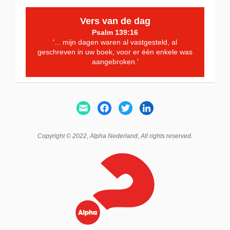
Vers van de dag
Psalm 139:16
'... mijn dagen waren al vastgesteld, al
geschreven in uw boek, voor er één enkele was
aangebroken.'
Copyright © 2022,
Alpha Nederland
, All rights reserved.