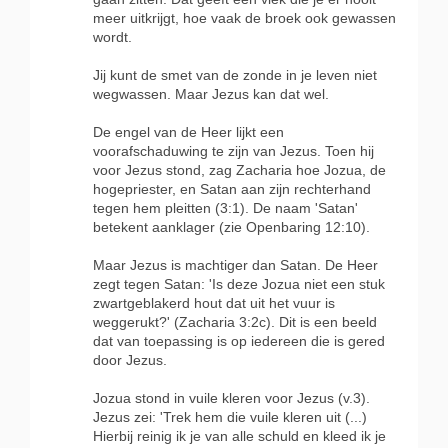
meer uitkrijgt, hoe vaak de broek ook gewassen
wordt.
Jij kunt de smet van de zonde in je leven niet
wegwassen. Maar Jezus kan dat wel.
De engel van de Heer lijkt een
voorafschaduwing te zijn van Jezus. Toen hij
voor Jezus stond, zag Zacharia hoe Jozua, de
hogepriester, en Satan aan zijn rechterhand
tegen hem pleitten (3:1). De naam 'Satan'
betekent aanklager (zie Openbaring 12:10).
Maar Jezus is machtiger dan Satan. De Heer
zegt tegen Satan: 'Is deze Jozua niet een stuk
zwartgeblakerd hout dat uit het vuur is
weggerukt?' (Zacharia 3:2c). Dit is een beeld
dat van toepassing is op iedereen die is gered
door Jezus.
Jozua stond in vuile kleren voor Jezus (v.3).
Jezus zei: 'Trek hem die vuile kleren uit (...)
Hierbij reinig ik je van alle schuld en kleed ik je