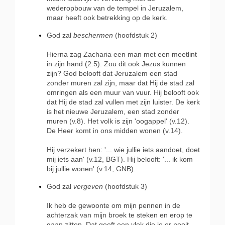
wederopbouw van de tempel in Jeruzalem,
maar heeft ook betrekking op de kerk.
God zal
beschermen
(hoofdstuk 2)
Hierna zag Zacharia een man met een meetlint
in zijn hand (2:5). Zou dit ook Jezus kunnen
zijn? God belooft dat Jeruzalem een stad
zonder muren zal zijn, maar dat Hij de stad zal
omringen als een muur van vuur. Hij belooft ook
dat Hij de stad zal vullen met zijn luister. De kerk
is het nieuwe Jeruzalem, een stad zonder
muren (v.8). Het volk is zijn 'oogappel' (v.12).
De Heer komt in ons midden wonen (v.14).
Hij verzekert hen: '... wie jullie iets aandoet, doet
mij iets aan' (v.12, BGT). Hij belooft: '... ik kom
bij jullie wonen' (v.14, GNB).
God zal
vergeven
(hoofdstuk 3)
Ik heb de gewoonte om mijn pennen in de
achterzak van mijn broek te steken en erop te
gaan zitten. Dat geeft een vlek die je er nooit