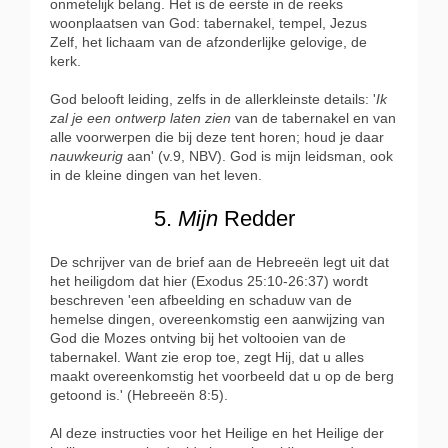
onmetelijk belang. Het is de eerste in de reeks
woonplaatsen van God: tabernakel, tempel, Jezus
Zelf, het lichaam van de afzonderlijke gelovige, de
kerk.
God belooft leiding, zelfs in de allerkleinste details: '
Ik
zal je een ontwerp laten zien
van de tabernakel en van
alle voorwerpen die bij deze tent horen; houd je daar
nauwkeurig
aan' (v.9, NBV). God is mijn leidsman, ook
in de kleine dingen van het leven.
5.
Mijn
Redder
De schrijver van de brief aan de Hebreeën legt uit dat
het heiligdom dat hier (Exodus 25:10-26:37) wordt
beschreven 'een afbeelding en schaduw van de
hemelse dingen, overeenkomstig een aanwijzing van
God die Mozes ontving bij het voltooien van de
tabernakel. Want zie erop toe, zegt Hij, dat u alles
maakt overeenkomstig het voorbeeld dat u op de berg
getoond is.' (Hebreeën 8:5).
Al deze instructies voor het Heilige en het Heilige der