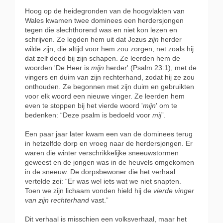
Hoog op de heidegronden van de hoogvlakten van
Wales kwamen twee dominees een herdersjongen
tegen die slechthorend was en niet kon lezen en
schrijven. Ze legden hem uit dat Jezus
zijn
herder
wilde zijn, die altijd voor hem zou zorgen, net zoals hij
dat zelf deed bij zijn schapen. Ze leerden hem de
woorden 'De Heer is
mijn
herder' (Psalm 23:1), met de
vingers en duim van zijn rechterhand, zodat hij ze zou
onthouden. Ze begonnen met zijn duim en gebruikten
voor elk woord een nieuwe vinger. Ze leerden hem
even te stoppen bij het vierde woord '
mijn
' om te
bedenken: “Deze psalm is bedoeld voor
mij
”.
Een paar jaar later kwam een van de dominees terug
in hetzelfde dorp en vroeg naar de herdersjongen. Er
waren die winter verschrikkelijke sneeuwstormen
geweest en de jongen was in de heuvels omgekomen
in de sneeuw. De dorpsbewoner die het verhaal
vertelde zei: “Er was wel iets wat we niet snapten.
Toen we zijn lichaam vonden hield hij de
vierde vinger
van zijn rechterhand
vast.”
Dit verhaal is misschien een volksverhaal, maar het