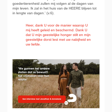
goedertierenheid zullen mij volgen al de dagen van
mijn leven. Ik zal in het huis van de HEERE blijven tot
in lengte van dagen.' (v.6).
Heer, dank U voor de manier waarop U
mij heeft geleid en beschermd. Dank U
dat U mijn geestelijke honger stilt en mijn
geestelijke dorst lest met uw nabijheid en
uw liefde.