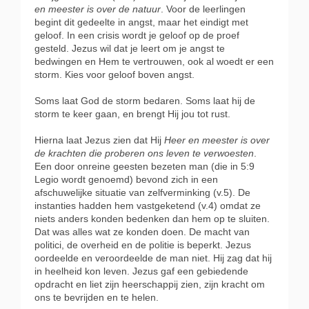
en meester is over de natuur
. Voor de leerlingen
begint dit gedeelte in angst, maar het eindigt met
geloof. In een crisis wordt je geloof op de proef
gesteld. Jezus wil dat je leert om je angst te
bedwingen en Hem te vertrouwen, ook al woedt er een
storm. Kies voor geloof boven angst.
Soms laat God de storm bedaren. Soms laat hij de
storm te keer gaan, en brengt Hij jou tot rust.
Hierna laat Jezus zien dat Hij
Heer en meester is over
de krachten die proberen ons leven te verwoesten
.
Een door onreine geesten bezeten man (die in 5:9
Legio wordt genoemd) bevond zich in een
afschuwelijke situatie van zelfverminking (v.5). De
instanties hadden hem vastgeketend (v.4) omdat ze
niets anders konden bedenken dan hem op te sluiten.
Dat was alles wat ze konden doen. De macht van
politici, de overheid en de politie is beperkt. Jezus
oordeelde en veroordeelde de man niet. Hij zag dat hij
in heelheid kon leven. Jezus gaf een gebiedende
opdracht en liet zijn heerschappij zien, zijn kracht om
ons te bevrijden en te helen.