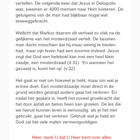
vertellen. De volgende keer dat Jezus in Dekapolis
was, kwamen er 4000 mensen naar Hem luisteren. De
getuigenis van de man had blijkbaar nogal wat
teweeggebracht.
Wellicht dat Markus daarom dit verhaal zo vlak na de
gelijkenis van het mosterdzaad vertelt. De bezeten
man dacht misschien dat hij maar weinig te bieden
had, maar zijn leven had een enorme invloed. Jezus
zegt dat God een heleboel kan met een heel klein
zaadje, een mosterdzaad (4:31). 'En wanneer het
gezaaid is, komt het op' (v.32).
Het gaat er niet om hoeveel je hebt, maar om wat je
ermee doet. Een mosterdzaadje moet direct in de
grond worden gestopt anders gaat het verloren. En
nadat het geplant is, heeft het zoveel groeikracht dat
het door asfalt en beton heen kan groeien. De les die
we hieruit kunnen leren is eenvoudig: als je het niet
gebruikt, gaat het verloren. Gebruik wat je hebt en
God zal het vele malen vermenigvuldigen.
Heer, dank U dat U Heer bent over alles.