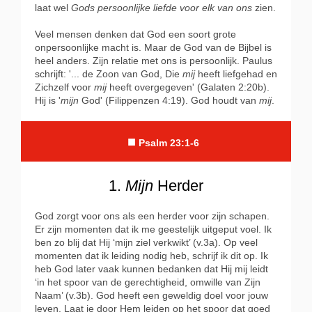
laat wel
Gods persoonlijke liefde voor elk van ons
zien.
Veel mensen denken dat God een soort grote
onpersoonlijke macht is. Maar de God van de Bijbel is
heel anders. Zijn relatie met ons is persoonlijk. Paulus
schrijft: '... de Zoon van God, Die
mij
heeft liefgehad en
Zichzelf voor
mij
heeft overgegeven' (Galaten 2:20b).
Hij is '
mijn
God' (Filippenzen 4:19). God houdt van
mij
.
■
Psalm 23:1-6
1.
Mijn
Herder
God zorgt voor ons als een herder voor zijn schapen.
Er zijn momenten dat ik me geestelijk uitgeput voel. Ik
ben zo blij dat Hij ‘mijn ziel verkwikt’ (v.3a). Op veel
momenten dat ik leiding nodig heb, schrijf ik dit op. Ik
heb God later vaak kunnen bedanken dat Hij mij leidt
‘in het spoor van de gerechtigheid, omwille van Zijn
Naam’ (v.3b). God heeft een geweldig doel voor jouw
leven. Laat je door Hem leiden op het spoor dat goed