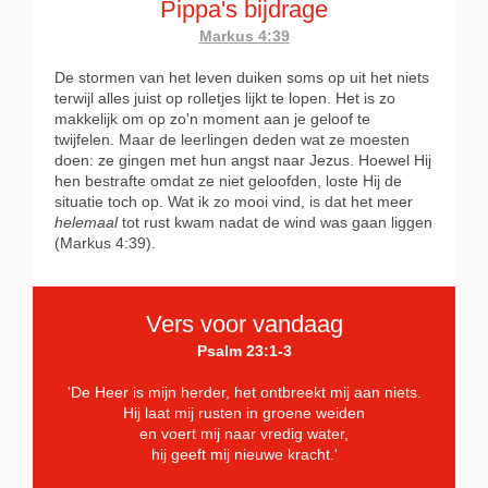
Pippa's bijdrage
Markus 4:39
De stormen van het leven duiken soms op uit het niets
terwijl alles juist op rolletjes lijkt te lopen. Het is zo
makkelijk om op zo'n moment aan je geloof te
twijfelen. Maar de leerlingen deden wat ze moesten
doen: ze gingen met hun angst naar Jezus. Hoewel Hij
hen bestrafte omdat ze niet geloofden, loste Hij de
situatie toch op. Wat ik zo mooi vind, is dat het meer
helemaal
tot rust kwam nadat de wind was gaan liggen
(Markus 4:39).
Vers voor vandaag
Psalm 23:1-3
'De Heer is mijn herder, het ontbreekt mij aan niets.
Hij laat mij rusten in groene weiden
en voert mij naar vredig water,
hij geeft mij nieuwe kracht.'